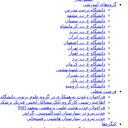
گروه‌های آموزشی
دانشگاه تربیت مدرس
دانشگاه ع. پ. مشهد
دانشگاه ع. پ. سمنان
دانشگاه ع. پ. کرمانشاه
دانشگاه ع. پ. تبریز
دانشگاه ع. پ. ایران
دانشگاه ع. پ. اصفهان
دانشگاه ع. پ. تهران
دانشگاه ع. پ. اهواز
دانشگاه ع. پ. یزد
دانشگاه ع. پ. کرمان
دانشگاه ع. پ. شهید‌بهشتی
دانشگاه ع. پ. شیراز
دانشگاه ع. پ. بابل
دانشگاه ع. پ. ارومیه
فرصت شغلی
فراخوان دعوت به همکاری در گروه علوم پرتویی دانشگاه ا
اطاعیه رسمی کارگروه بانک مشاغل انجمن فیزیک پزشکی
فراخوان جذب هیئت علمی پژوهشی متعهد PhD
حذب نیرو در بیمارستان امیرالمومنین -گراش
جذب نیرو در بیمارستان هاشمی رفسنجانی
کنگره‌ها