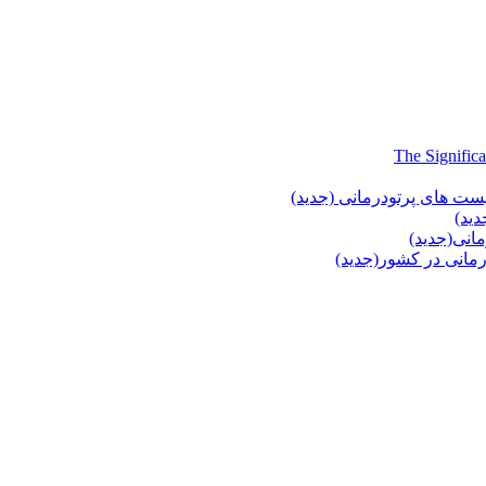
یست های پرتودرمانی (جدید)
دید)
انی(جدید)
انی در کشور(جدید)