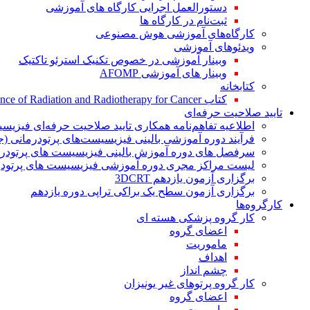
دستورالعمل اجرایی کارگاه های آموزشی
ثبت‌نام در کارگاه ها
کارگاه‌های آموزشی هوش مصنوعی
ویدئوهای آموزشی
وبینار آموزشی در خصوص تکنیک استرئو تاکتیک
وبینار های آموزشی AFOMP
کتابخانه
کتاب The Significance of Radiation and Radiotherapy for Cancer
تایید صلاحیت حرفه‌ای
اطلاعیه تفاهم‌نامه همکاری تایید صلاحیت حرفه‌ای فیزیس
فرآیند دوره آموزشی بالینی فیزیسیست‌های پرتودرمانی (ج
سرفصل های دوره آموزش بالینی فیزیسیست های پرتودرم
لیست مراکز مجری دوره آموزشی فیزیسیست های پرتودرم
برگزاری آزمون یازدهم 3DCRT
برگزاری آزمون سطح یک براکی تراپی دوره یازدهم
کارگروه‌ها
کار گروه پزشکی هسته ای
اعضای گروه
ماموریت
اهداف
چشم انداز
کار گروه پرتوهای غیر یونیزان
اعضای گروه
ماموریت