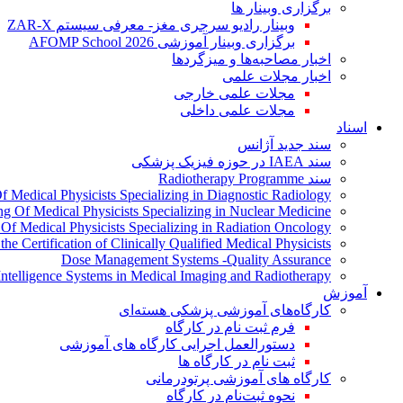
برگزاری وبینار ها
وبینار رادیو سرجری مغز- معرفی سیستم ZAR-X
برگزاری وبینار آموزشی AFOMP School 2026
اخبار مصاحبه‌ها و میزگردها
اخبار مجلات علمی
مجلات علمی خارجی
مجلات علمی داخلی
اسناد
سند جدید آژانس
سند IAEA در حوزه فیزیک پزشکی
سند Radiotherapy Programme
Of Medical Physicists Specializing in Diagnostic Radiology
ing Of Medical Physicists Specializing in Nuclear Medicine
g Of Medical Physicists Specializing in Radiation Oncology
the Certification of Clinically Qualified Medical Physicists
Dose Management Systems -Quality Assurance
l Intelligence Systems in Medical Imaging and Radiotherapy
آموزش
کارگاه‌های آموزشی پزشکی هسته‌ای
فرم ثبت نام در کارگاه
دستورالعمل اجرایی کارگاه های آموزشی
ثبت نام در کارگاه ها
کارگاه های آموزشی پرتودرمانی
نحوه ثبت‌نام در کارگاه