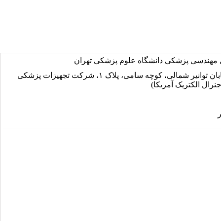
ى مهندسى پزشکی دانشگاه علوم پزشکی تهران
: ونک، خيابان توانير شمالى، کوچه سامى، پلاک ١، شركت تجهيزات پزشكى
جنرال الكتريک آمريكا)