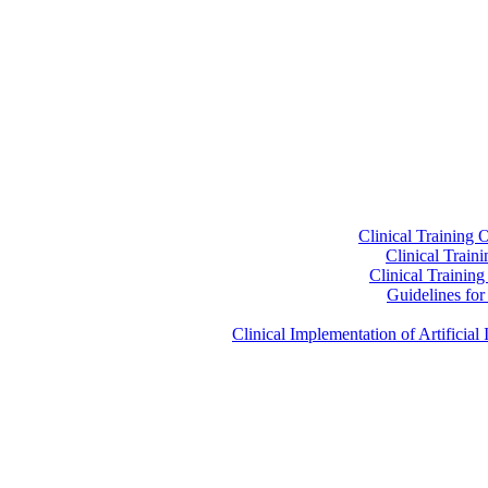
Clinical Training 
Clinical Train
Clinical Trainin
Guidelines for 
Clinical Implementation of Artificia