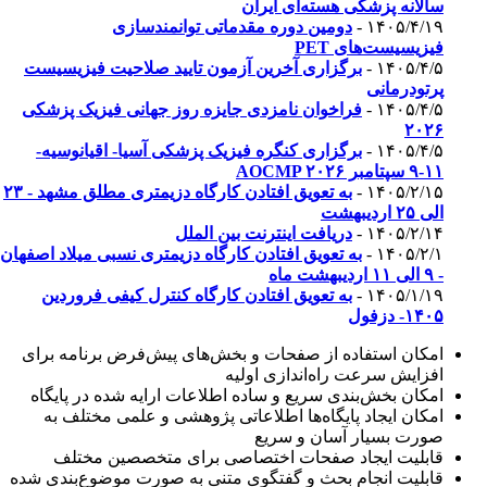
سالانه پزشکی هسته‌ای ایران
۱۴۰۵/۴/۱۹ -
دومین دوره مقدماتی توانمندسازی
فیزیسیست‌های PET
۱۴۰۵/۴/۵ -
برگزاری آخرین آزمون تایید صلاحیت فیزیسیست
پرتودرمانی
۱۴۰۵/۴/۵ -
فراخوان نامزدی جایزه روز جهانی فیزیک پزشکی
۲۰۲۶
۱۴۰۵/۴/۵ -
برگزاری کنگره فیزیک پزشکی آسیا- اقیانوسیه-
۱۱-۹ سپتامبر AOCMP ۲۰۲۶
۱۴۰۵/۲/۱۵ -
به تعویق افتادن کارگاه دزیمتری مطلق مشهد - ۲۳
الی ۲۵ اردیبهشت
۱۴۰۵/۲/۱۴ -
دریافت اینترنت بین الملل
۱۴۰۵/۲/۱ -
به تعویق افتادن کارگاه دزیمتری نسبی میلاد اصفهان
- ۹ الی ۱۱ اردیبهشت ماه
۱۴۰۵/۱/۱۹ -
به تعویق افتادن کارگاه کنترل کیفی فروردین
۱۴۰۵- دزفول
امکان استفاده از صفحات و بخش‌های پيش‌فرض برنامه برای
افزايش سرعت راه‌اندازی اوليه
امکان بخش‌بندی سريع و ساده اطلاعات ارايه شده در پايگاه
امکان ايجاد پايگاه‌ها اطلاعاتی پژوهشی و علمی مختلف به
صورت بسيار آسان و سريع
قابليت ايجاد صفحات اختصاصی برای متخصصين مختلف
قابليت انجام بحث و گفتگوی متنی به صورت موضوع‌بندی شده