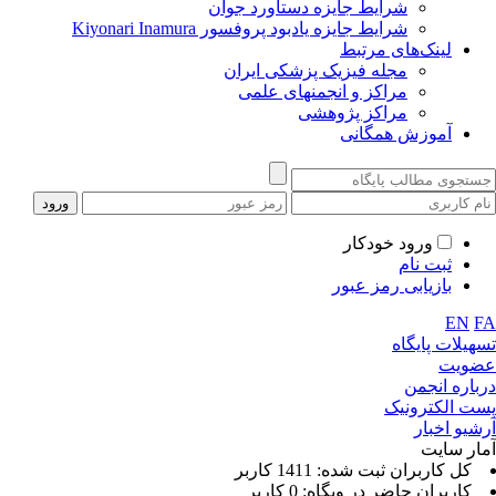
شرایط جایزه دستاورد جوان
شرایط جایزه یادبود پروفسور Kiyonari Inamura
لینک‌های مرتبط
مجله فیزیک پزشکی ایران
مراکز و انجمنهای علمی
مراکز پژوهشی
آموزش همگانی
ورود خودکار
ثبت نام
بازیابی رمز عبور
EN
F
سهیلات پایگاه
ضویت
رباره انجمن
ست الکترونیک
رشیو اخبار
مار سایت
كل کاربران ثبت شده: 1411 کاربر
کاربران حاضر در وبگاه: 0 کاربر