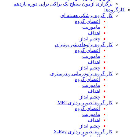
برگزاری آزمون سطح یک براکی تراپی دوره یازدهم
کارگروه‌ها
کار گروه پزشکی هسته ای
اعضای گروه
ماموریت
اهداف
چشم انداز
کار گروه پرتوهای غیر یونیزان
اعضای گروه
ماموریت
اهداف
چشم انداز
کار گروه پرتودرمانی و دزیمتری
اعضای گروه
ماموریت
اهداف
چشم انداز
کار گروه تصویربرداری MRI
اعضای گروه
ماموریت
اهداف
چشم انداز
کار گروه تصویربرداری X-Ray