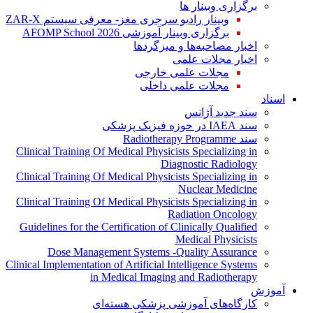
برگزاری وبینار ها
وبینار رادیو سرجری مغز- معرفی سیستم ZAR-X
برگزاری وبینار آموزشی AFOMP School 2026
اخبار مصاحبه‌ها و میزگردها
اخبار مجلات علمی
مجلات علمی خارجی
مجلات علمی داخلی
اسناد
سند جدید آژانس
سند IAEA در حوزه فیزیک پزشکی
سند Radiotherapy Programme
Clinical Training Of Medical Physicists Specializing in
Diagnostic Radiology
Clinical Training Of Medical Physicists Specializing in
Nuclear Medicine
Clinical Training Of Medical Physicists Specializing in
Radiation Oncology
Guidelines for the Certification of Clinically Qualified
Medical Physicists
Dose Management Systems -Quality Assurance
Clinical Implementation of Artificial Intelligence Systems
in Medical Imaging and Radiotherapy
آموزش
کارگاه‌های آموزشی پزشکی هسته‌ای