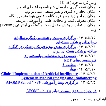
و نيز فرد به فرد ( Chat )
امکان عضو گيری و ارسال خبرنامه به اعضای انجمن
امکان ايجاد رای‌گيری و نظر سنجی مبنی بر وب
امکان ايجاد واژه‌نامه و فرهنگنامه علمی هوشمند در پايگاه
امکان معرفی کتب و مجلات علمی و آموزشی مرتبط
امکان استفاده از بخش مخفل بحث و گفتگوی اينترنتی ( Forum )
و ...
۱۴۰۵/۵/۱۵ -
برگزاری بیست و ششمین کنگره سالیانه
بین‌المللی پزشکی هسته‌ای
۱۴۰۵/۴/۲۳ -
برگزاری بخش ویژه فیزیک پزشکی در کنگره
سالانه پزشکی هسته‌ای ایران
۱۴۰۵/۴/۱۹ -
دومین دوره مقدماتی توانمندسازی
فیزیسیست‌های PET
۱۴۰۵/۴/۱۰ -
مطلب ۶
۱۴۰۵/۴/۱۰ -
بهیار
Clinical Implementation of Artificial Intelligence
۱۴۰۵/۴/۶ -
Systems in Medical Imaging and Radiotherapy
۱۴۰۵/۴/۵ -
برگزاری وبینار آموزشی AFOMP School ۲۰۲۶
فراخوان نامزدی لیست جوایز AFOMP - ۲۰۲۵
هداف و رسالت انجمن