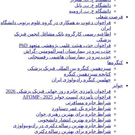
دانشگاه ع. پ. بابل
دانشگاه ع. پ. ارومیه
فرصت شغلی
فراخوان دعوت به همکاری در گروه علوم پرتویی دانشگاه
ایران
اطاعیه رسمی کارگروه بانک مشاغل انجمن فیزیک
پزشکی
فراخوان جذب هیئت علمی پژوهشی متعهد PhD
حذب نیرو در بیمارستان امیرالمومنین -گراش
جذب نیرو در بیمارستان هاشمی رفسنجانی
کنگره‌ها
سیزدهمین کنگره بین المللی فیزیک پزشکی
کتابچه سیزدهمین کنگره
چهلمین کنگره رادیولوژی ایران
جوایز
فراخوان نامزدی جایزه روز جهانی فیزیک پزشکی 2026
فراخوان نامزدی لیست جوایز AFOMP - 2025
شرایط جایزه مسافرتی
شرایط جایزه یک عمر دستاورد
شرایط جایزه برای بهترین رهبری جوان
شرایط جایزه بهترین انتشار دانشجویی
شرایط جایزه بهترین رساله دکتری در رادیوبیولوژی
شرایط جایزه برای بهترین رساله دکتری