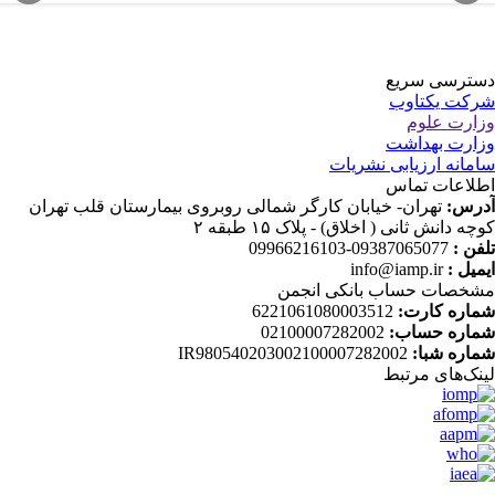
سترسی سریع
رکت یکتاوب
زارت علوم
زارت بهداشت
امانه ارزیابی نشریات
طلاعات تماس
درس:
تهران- خیابان کارگر شمالی روبروی بیمارستان قلب تهران
وچه دانش ثانی ( اخلاق) - پلاک ۱۵ طبقه ۲
لفن :
09387065077-09966216103
یمیل :
info@iamp.ir
شخصات حساب بانکی انجمن
ماره کارت:
6221061080003512
ماره حساب:
02100007282002
ماره شبا:
IR980540203002100007282002
ینک‌های‌ مرتبط
.....