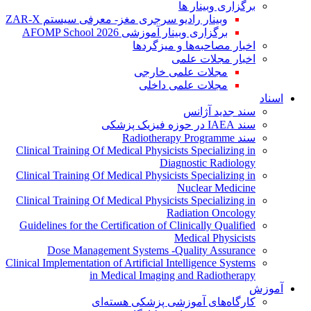
برگزاری وبینار ها
وبینار رادیو سرجری مغز- معرفی سیستم ZAR-X
برگزاری وبینار آموزشی AFOMP School 2026
اخبار مصاحبه‌ها و میزگردها
اخبار مجلات علمی
مجلات علمی خارجی
مجلات علمی داخلی
اسناد
سند جدید آژانس
سند IAEA در حوزه فیزیک پزشکی
سند Radiotherapy Programme
Clinical Training Of Medical Physicists Specializing in
Diagnostic Radiology
Clinical Training Of Medical Physicists Specializing in
Nuclear Medicine
Clinical Training Of Medical Physicists Specializing in
Radiation Oncology
Guidelines for the Certification of Clinically Qualified
Medical Physicists
Dose Management Systems -Quality Assurance
Clinical Implementation of Artificial Intelligence Systems
in Medical Imaging and Radiotherapy
آموزش
کارگاه‌های آموزشی پزشکی هسته‌ای