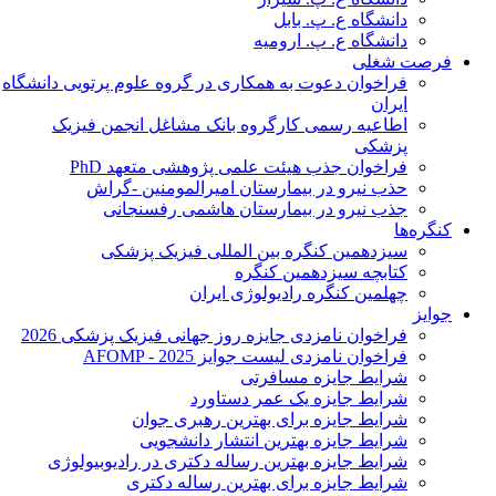
دانشگاه ع. پ. بابل
دانشگاه ع. پ. ارومیه
فرصت شغلی
فراخوان دعوت به همکاری در گروه علوم پرتویی دانشگاه
ایران
اطاعیه رسمی کارگروه بانک مشاغل انجمن فیزیک
پزشکی
فراخوان جذب هیئت علمی پژوهشی متعهد PhD
حذب نیرو در بیمارستان امیرالمومنین -گراش
جذب نیرو در بیمارستان هاشمی رفسنجانی
کنگره‌ها
سیزدهمین کنگره بین المللی فیزیک پزشکی
کتابچه سیزدهمین کنگره
چهلمین کنگره رادیولوژی ایران
جوایز
فراخوان نامزدی جایزه روز جهانی فیزیک پزشکی 2026
فراخوان نامزدی لیست جوایز AFOMP - 2025
شرایط جایزه مسافرتی
شرایط جایزه یک عمر دستاورد
شرایط جایزه برای بهترین رهبری جوان
شرایط جایزه بهترین انتشار دانشجویی
شرایط جایزه بهترین رساله دکتری در رادیوبیولوژی
شرایط جایزه برای بهترین رساله دکتری