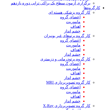
برگزاری آزمون سطح یک براکی تراپی دوره یازدهم
کارگروه‌ها
کار گروه پزشکی هسته ای
اعضای گروه
ماموریت
اهداف
چشم انداز
کار گروه پرتوهای غیر یونیزان
اعضای گروه
ماموریت
اهداف
چشم انداز
کار گروه پرتودرمانی و دزیمتری
اعضای گروه
ماموریت
اهداف
چشم انداز
کار گروه تصویربرداری MRI
اعضای گروه
ماموریت
اهداف
چشم انداز
کار گروه تصویربرداری X-Ray