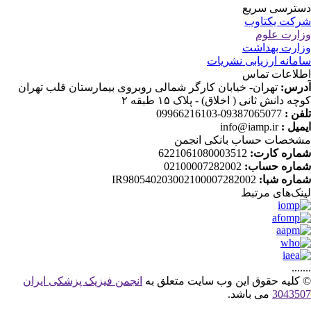
ترسی سریع
کت یکتاوب
ارت علوم
ارت بهداشت
مانه ارزیابی نشریات
لاعات تماس
رس:
تهران- خیابان کارگر شمالی روبروی بیمارستان قلب تهران
چه دانش ثانی ( اخلاق) - پلاک ۱۵ طبقه ۲
فن :
09387065077-09966216103
میل :
info@iamp.ir
خصات حساب بانکی انجمن
اره کارت:
6221061080003512
اره حساب:
02100007282002
اره شبا:
IR980540203002100007282002
نک‌های‌ مرتبط
....
کلیه حقوق این وب سایت متعلق به
انجمن فیزیک پزشکی ایران
30435
می باشد.