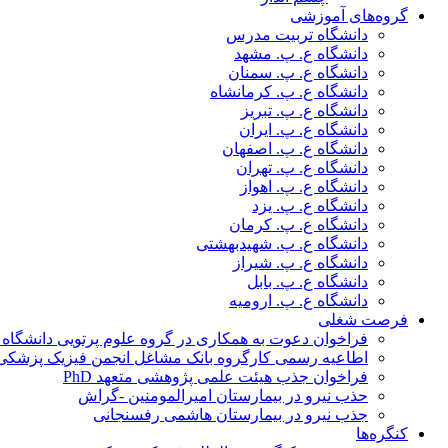
گروه‌های آموزشی
دانشگاه تربیت مدرس
دانشگاه ع. پ. مشهد
دانشگاه ع. پ. سمنان
دانشگاه ع. پ. کرمانشاه
دانشگاه ع. پ. تبریز
دانشگاه ع. پ. ایران
دانشگاه ع. پ. اصفهان
دانشگاه ع. پ. تهران
دانشگاه ع. پ. اهواز
دانشگاه ع. پ. یزد
دانشگاه ع. پ. کرمان
دانشگاه ع. پ. شهید‌بهشتی
دانشگاه ع. پ. شیراز
دانشگاه ع. پ. بابل
دانشگاه ع. پ. ارومیه
فرصت شغلی
فراخوان دعوت به همکاری در گروه علوم پرتویی دانشگاه ا
اطاعیه رسمی کارگروه بانک مشاغل انجمن فیزیک پزشکی
فراخوان جذب هیئت علمی پژوهشی متعهد PhD
حذب نیرو در بیمارستان امیرالمومنین -گراش
جذب نیرو در بیمارستان هاشمی رفسنجانی
کنگره‌ها