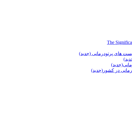
یست های پرتودرمانی (جدید)
دید)
انی(جدید)
انی در کشور(جدید)