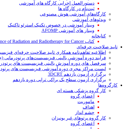
دستورالعمل اجرایی کارگاه های آموزشی
ثبت‌نام در کارگاه ها
کارگاه‌های آموزشی هوش مصنوعی
ویدئوهای آموزشی
وبینار آموزشی در خصوص تکنیک استرئو تاکتیک
وبینار های آموزشی AFOMP
کتابخانه
کتاب The Significance of Radiation and Radiotherapy for Cancer
تایید صلاحیت حرفه‌ای
اطلاعیه تفاهم‌نامه همکاری تایید صلاحیت حرفه‌ای فیزیس
فرآیند دوره آموزشی بالینی فیزیسیست‌های پرتودرمانی (ج
سرفصل های دوره آموزش بالینی فیزیسیست های پرتودرم
لیست مراکز مجری دوره آموزشی فیزیسیست های پرتودرم
برگزاری آزمون یازدهم 3DCRT
برگزاری آزمون سطح یک براکی تراپی دوره یازدهم
کارگروه‌ها
کار گروه پزشکی هسته ای
اعضای گروه
ماموریت
اهداف
چشم انداز
کار گروه پرتوهای غیر یونیزان
اعضای گروه
ماموریت