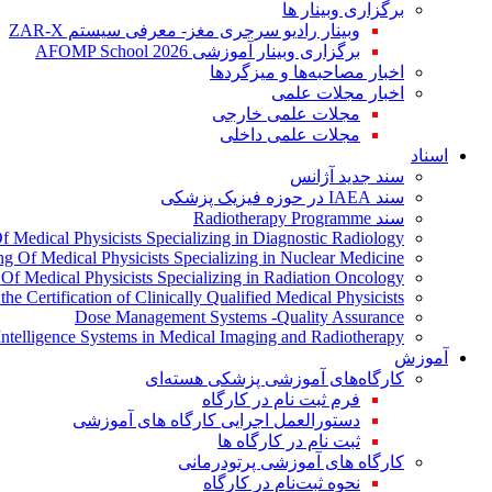
برگزاری وبینار ها
وبینار رادیو سرجری مغز- معرفی سیستم ZAR-X
برگزاری وبینار آموزشی AFOMP School 2026
اخبار مصاحبه‌ها و میزگردها
اخبار مجلات علمی
مجلات علمی خارجی
مجلات علمی داخلی
اسناد
سند جدید آژانس
سند IAEA در حوزه فیزیک پزشکی
سند Radiotherapy Programme
Of Medical Physicists Specializing in Diagnostic Radiology
ing Of Medical Physicists Specializing in Nuclear Medicine
g Of Medical Physicists Specializing in Radiation Oncology
the Certification of Clinically Qualified Medical Physicists
Dose Management Systems -Quality Assurance
l Intelligence Systems in Medical Imaging and Radiotherapy
آموزش
کارگاه‌های آموزشی پزشکی هسته‌ای
فرم ثبت نام در کارگاه
دستورالعمل اجرایی کارگاه های آموزشی
ثبت نام در کارگاه ها
کارگاه های آموزشی پرتودرمانی
نحوه ثبت‌نام در کارگاه