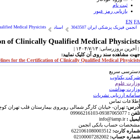
ثبت نام
بازیابی رمز عبور
EN
FA
ualified Medical Physicists
انجمن فیزیک پزشکی ایران 3043507
اسناد
on of Clinically Qualified Medical Physicists
| آخرین بروزرسانی: ۱۴۰۴/۷/۱۳ |
جهت مشاهده سند روی آن کلیک نمایید:
ines for the Certification of Clinically Qualified Medical Physicists
دسترسی سریع
شرکت یکتاوب
وزارت علوم
وزارت بهداشت
سامانه ارزیابی نشریات
اطلاعات تماس
آدرس:
تهران- خیابان کارگر شمالی روبروی بیمارستان قلب تهران کوچه دانش ثا
تلفن :
09387065077-09966216103
ایمیل :
info@iamp.ir
مشخصات حساب بانکی انجمن
شماره کارت:
6221061080003512
شماره حساب:
02100007282002