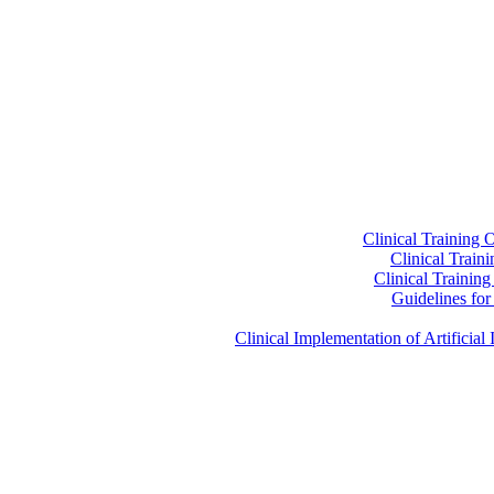
Clinical Training 
Clinical Train
Clinical Trainin
Guidelines for 
Clinical Implementation of Artificia