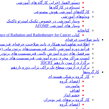
دستورالعمل اجرایی کارگاه های آموزشی
ثبت‌نام در کارگاه ها
کارگاه‌های آموزشی هوش مصنوعی
ویدئوهای آموزشی
وبینار آموزشی در خصوص تکنیک استرئو تاکتیک
وبینار های آموزشی AFOMP
کتابخانه
کتاب The Significance of Radiation and Radiotherapy for Cancer
تایید صلاحیت حرفه‌ای
اطلاعیه تفاهم‌نامه همکاری تایید صلاحیت حرفه‌ای فیزیس
فرآیند دوره آموزشی بالینی فیزیسیست‌های پرتودرمانی (ج
سرفصل های دوره آموزش بالینی فیزیسیست های پرتودرم
لیست مراکز مجری دوره آموزشی فیزیسیست های پرتودرم
برگزاری آزمون یازدهم 3DCRT
برگزاری آزمون سطح یک براکی تراپی دوره یازدهم
کارگروه‌ها
کار گروه پزشکی هسته ای
اعضای گروه
ماموریت
اهداف
چشم انداز
کار گروه پرتوهای غیر یونیزان
اعضای گروه
ماموریت