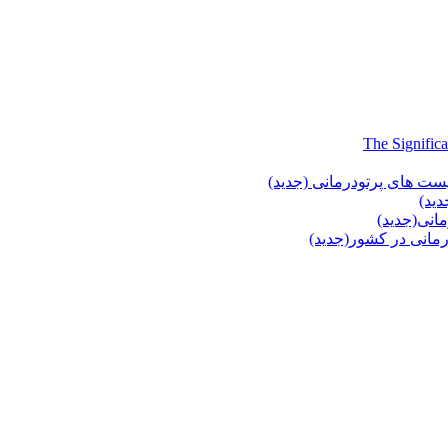
یست های پرتودرمانی (جدید)
دید)
انی(جدید)
انی در کشور(جدید)