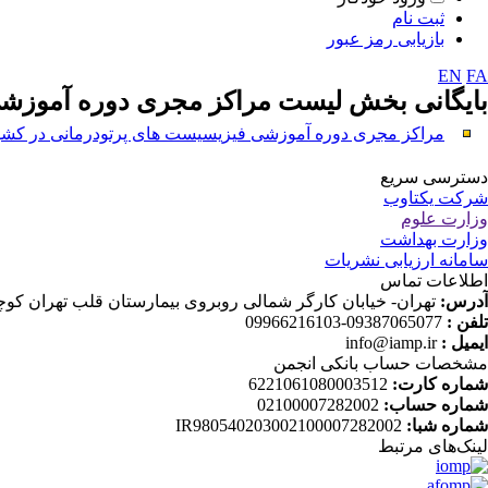
ثبت نام
بازیابی رمز عبور
EN
FA
بایگانی بخش
لیست مراکز مجری دوره آموزشی
مراکز مجری دوره آموزشی فیزیسیست های پرتودرمانی در کشو
دسترسی سریع
شرکت یکتاوب
وزارت علوم
وزارت بهداشت
سامانه ارزیابی نشریات
اطلاعات تماس
آدرس:
تهران- خیابان کارگر شمالی روبروی بیمارستان قلب تهران کوچه دانش ثا
تلفن :
09387065077-09966216103
ایمیل :
info@iamp.ir
مشخصات حساب بانکی انجمن
شماره کارت:
6221061080003512
شماره حساب:
02100007282002
شماره شبا:
IR980540203002100007282002
لینک‌های‌ مرتبط