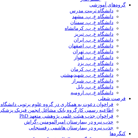
گروه‌های آموزشی
دانشگاه تربیت مدرس
دانشگاه ع. پ. مشهد
دانشگاه ع. پ. سمنان
دانشگاه ع. پ. کرمانشاه
دانشگاه ع. پ. تبریز
دانشگاه ع. پ. ایران
دانشگاه ع. پ. اصفهان
دانشگاه ع. پ. تهران
دانشگاه ع. پ. اهواز
دانشگاه ع. پ. یزد
دانشگاه ع. پ. کرمان
دانشگاه ع. پ. شهید‌بهشتی
دانشگاه ع. پ. شیراز
دانشگاه ع. پ. بابل
دانشگاه ع. پ. ارومیه
فرصت شغلی
فراخوان دعوت به همکاری در گروه علوم پرتویی دانشگاه ا
اطاعیه رسمی کارگروه بانک مشاغل انجمن فیزیک پزشکی
فراخوان جذب هیئت علمی پژوهشی متعهد PhD
حذب نیرو در بیمارستان امیرالمومنین -گراش
جذب نیرو در بیمارستان هاشمی رفسنجانی
کنگره‌ها