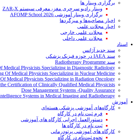
برگزاری وبینار ها
وبینار رادیو سرجری مغز- معرفی سیستم ZAR-X
برگزاری وبینار آموزشی AFOMP School 2026
اخبار مصاحبه‌ها و میزگردها
اخبار مجلات علمی
مجلات علمی خارجی
مجلات علمی داخلی
اسناد
سند جدید آژانس
سند IAEA در حوزه فیزیک پزشکی
سند Radiotherapy Programme
Of Medical Physicists Specializing in Diagnostic Radiology
ing Of Medical Physicists Specializing in Nuclear Medicine
g Of Medical Physicists Specializing in Radiation Oncology
the Certification of Clinically Qualified Medical Physicists
Dose Management Systems -Quality Assurance
l Intelligence Systems in Medical Imaging and Radiotherapy
آموزش
کارگاه‌های آموزشی پزشکی هسته‌ای
فرم ثبت نام در کارگاه
دستورالعمل اجرایی کارگاه های آموزشی
ثبت نام در کارگاه ها
کارگاه های آموزشی پرتودرمانی
نحوه ثبت‌نام در کارگاه