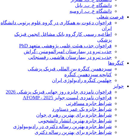
دانشگاه ع. پ. بابل
دانشگاه ع. پ. ارومیه
فرصت شغلی
فراخوان دعوت به همکاری در گروه علوم پرتویی دانشگاه
ایران
اطاعیه رسمی کارگروه بانک مشاغل انجمن فیزیک
پزشکی
فراخوان جذب هیئت علمی پژوهشی متعهد PhD
حذب نیرو در بیمارستان امیرالمومنین -گراش
جذب نیرو در بیمارستان هاشمی رفسنجانی
کنگره‌ها
سیزدهمین کنگره بین المللی فیزیک پزشکی
کتابچه سیزدهمین کنگره
چهلمین کنگره رادیولوژی ایران
جوایز
فراخوان نامزدی جایزه روز جهانی فیزیک پزشکی 2026
فراخوان نامزدی لیست جوایز AFOMP - 2025
شرایط جایزه مسافرتی
شرایط جایزه یک عمر دستاورد
شرایط جایزه برای بهترین رهبری جوان
شرایط جایزه بهترین انتشار دانشجویی
شرایط جایزه بهترین رساله دکتری در رادیوبیولوژی
شرایط جایزه برای بهترین رساله دکتری