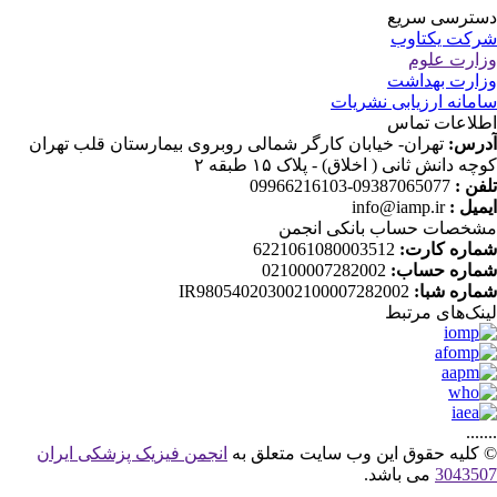
ترسی سریع
کت یکتاوب
ارت علوم
ارت بهداشت
مانه ارزیابی نشریات
لاعات تماس
رس:
تهران- خیابان کارگر شمالی روبروی بیمارستان قلب تهران
چه دانش ثانی ( اخلاق) - پلاک ۱۵ طبقه ۲
فن :
09387065077-09966216103
میل :
info@iamp.ir
خصات حساب بانکی انجمن
اره کارت:
6221061080003512
اره حساب:
02100007282002
اره شبا:
IR980540203002100007282002
نک‌های‌ مرتبط
....
کلیه حقوق این وب سایت متعلق به
انجمن فیزیک پزشکی ایران
30435
می باشد.