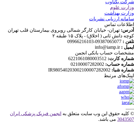
کت یکتاوب
ارت علوم
ارت بهداشت
مانه ارزیابی نشریات
لاعات تماس
رس:
تهران- خیابان کارگر شمالی روبروی بیمارستان قلب تهران
چه دانش ثانی ( اخلاق) - پلاک ۱۵ طبقه ۲
فن :
09387065077-09966216103
میل :
info@iamp.ir
خصات حساب بانکی انجمن
اره کارت:
6221061080003512
اره حساب:
02100007282002
اره شبا:
IR980540203002100007282002
نک‌های‌ مرتبط
....
کلیه حقوق این وب سایت متعلق به
انجمن فیزیک پزشکی ایران
30435
می باشد.