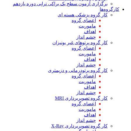
برگزاری آزمون سطح یک براکی تراپی دوره یازدهم
کارگروه‌ها
کار گروه پزشکی هسته ای
اعضای گروه
ماموریت
اهداف
چشم انداز
کار گروه پرتوهای غیر یونیزان
اعضای گروه
ماموریت
اهداف
چشم انداز
کار گروه پرتودرمانی و دزیمتری
اعضای گروه
ماموریت
اهداف
چشم انداز
کار گروه تصویربرداری MRI
اعضای گروه
ماموریت
اهداف
چشم انداز
کار گروه تصویربرداری X-Ray