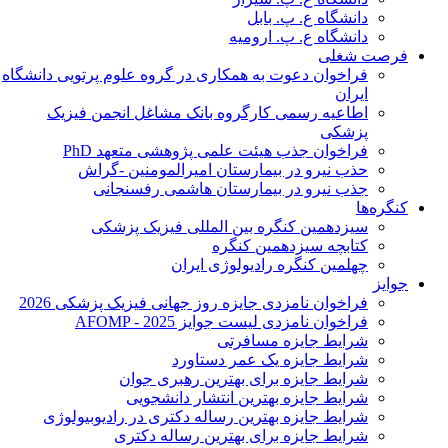
دانشگاه ع. پ. بابل
دانشگاه ع. پ. ارومیه
فرصت شغلی
فراخوان دعوت به همکاری در گروه علوم پرتویی دانشگاه
ایران
اطاعیه رسمی کارگروه بانک مشاغل انجمن فیزیک
پزشکی
فراخوان جذب هیئت علمی پژوهشی متعهد PhD
حذب نیرو در بیمارستان امیرالمومنین -گراش
جذب نیرو در بیمارستان هاشمی رفسنجانی
کنگره‌ها
سیزدهمین کنگره بین المللی فیزیک پزشکی
کتابچه سیزدهمین کنگره
چهلمین کنگره رادیولوژی ایران
جوایز
فراخوان نامزدی جایزه روز جهانی فیزیک پزشکی 2026
فراخوان نامزدی لیست جوایز AFOMP - 2025
شرایط جایزه مسافرتی
شرایط جایزه یک عمر دستاورد
شرایط جایزه برای بهترین رهبری جوان
شرایط جایزه بهترین انتشار دانشجویی
شرایط جایزه بهترین رساله دکتری در رادیوبیولوژی
شرایط جایزه برای بهترین رساله دکتری