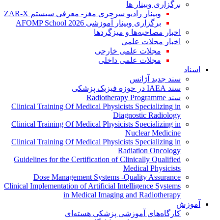
برگزاری وبینار ها
وبینار رادیو سرجری مغز- معرفی سیستم ZAR-X
برگزاری وبینار آموزشی AFOMP School 2026
اخبار مصاحبه‌ها و میزگردها
اخبار مجلات علمی
مجلات علمی خارجی
مجلات علمی داخلی
اسناد
سند جدید آژانس
سند IAEA در حوزه فیزیک پزشکی
سند Radiotherapy Programme
Clinical Training Of Medical Physicists Specializing in
Diagnostic Radiology
Clinical Training Of Medical Physicists Specializing in
Nuclear Medicine
Clinical Training Of Medical Physicists Specializing in
Radiation Oncology
Guidelines for the Certification of Clinically Qualified
Medical Physicists
Dose Management Systems -Quality Assurance
Clinical Implementation of Artificial Intelligence Systems
in Medical Imaging and Radiotherapy
آموزش
کارگاه‌های آموزشی پزشکی هسته‌ای