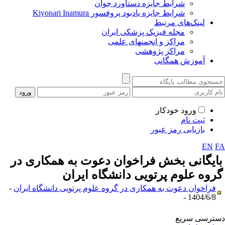
شرایط جایزه دستاورد جوان
شرایط جایزه یادبود پروفسور Kiyonari Inamura
لینک‌های مرتبط
مجله فیزیک پزشکی ایران
مراکز و انجمنهای علمی
مراکز پژوهشی
آموزش همگانی
ورود خودکار
ثبت نام
بازیابی رمز عبور
EN
F
ایگانی بخش
فراخوان دعوت به همکاری در
روه علوم پرتویی دانشگاه ایران
فراخوان دعوت به همکاری در گروه علوم پرتویی دانشگاه ایران
-
1404/6/8 -
ترسی سریع