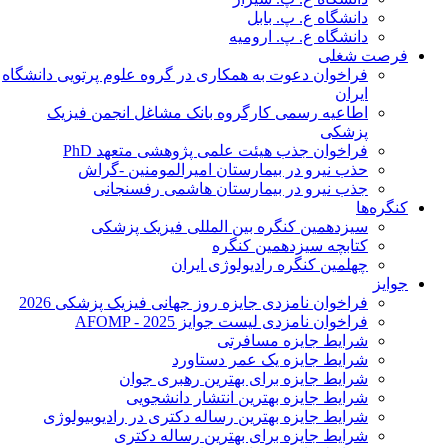
دانشگاه ع. پ. بابل
دانشگاه ع. پ. ارومیه
فرصت شغلی
فراخوان دعوت به همکاری در گروه علوم پرتویی دانشگاه
ایران
اطاعیه رسمی کارگروه بانک مشاغل انجمن فیزیک
پزشکی
فراخوان جذب هیئت علمی پژوهشی متعهد PhD
حذب نیرو در بیمارستان امیرالمومنین -گراش
جذب نیرو در بیمارستان هاشمی رفسنجانی
کنگره‌ها
سیزدهمین کنگره بین المللی فیزیک پزشکی
کتابچه سیزدهمین کنگره
چهلمین کنگره رادیولوژی ایران
جوایز
فراخوان نامزدی جایزه روز جهانی فیزیک پزشکی 2026
فراخوان نامزدی لیست جوایز AFOMP - 2025
شرایط جایزه مسافرتی
شرایط جایزه یک عمر دستاورد
شرایط جایزه برای بهترین رهبری جوان
شرایط جایزه بهترین انتشار دانشجویی
شرایط جایزه بهترین رساله دکتری در رادیوبیولوژی
شرایط جایزه برای بهترین رساله دکتری