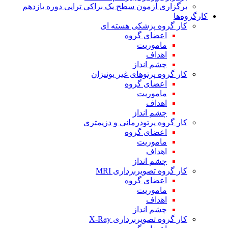
برگزاری آزمون سطح یک براکی تراپی دوره یازدهم
کارگروه‌ها
کار گروه پزشکی هسته ای
اعضای گروه
ماموریت
اهداف
چشم انداز
کار گروه پرتوهای غیر یونیزان
اعضای گروه
ماموریت
اهداف
چشم انداز
کار گروه پرتودرمانی و دزیمتری
اعضای گروه
ماموریت
اهداف
چشم انداز
کار گروه تصویربرداری MRI
اعضای گروه
ماموریت
اهداف
چشم انداز
کار گروه تصویربرداری X-Ray