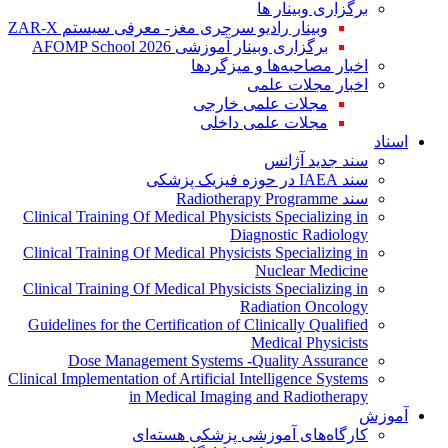
برگزاری وبینار ها
وبینار رادیو سرجری مغز- معرفی سیستم ZAR-X
برگزاری وبینار آموزشی AFOMP School 2026
اخبار مصاحبه‌ها و میزگردها
اخبار مجلات علمی
مجلات علمی خارجی
مجلات علمی داخلی
اسناد
سند جدید آژانس
سند IAEA در حوزه فیزیک پزشکی
سند Radiotherapy Programme
Clinical Training Of Medical Physicists Specializing in
Diagnostic Radiology
Clinical Training Of Medical Physicists Specializing in
Nuclear Medicine
Clinical Training Of Medical Physicists Specializing in
Radiation Oncology
Guidelines for the Certification of Clinically Qualified
Medical Physicists
Dose Management Systems -Quality Assurance
Clinical Implementation of Artificial Intelligence Systems
in Medical Imaging and Radiotherapy
آموزش
کارگاه‌های آموزشی پزشکی هسته‌ای