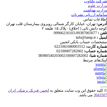
کت یکتاوب
ارت علوم
ارت بهداشت
مانه ارزیابی نشریات
لاعات تماس
رس:
تهران- خیابان کارگر شمالی روبروی بیمارستان قلب تهران
چه دانش ثانی ( اخلاق) - پلاک ۱۵ طبقه ۲
فن :
09387065077-09966216103
میل :
info@iamp.ir
خصات حساب بانکی انجمن
اره کارت:
6221061080003512
اره حساب:
02100007282002
اره شبا:
IR980540203002100007282002
نک‌های‌ مرتبط
....
کلیه حقوق این وب سایت متعلق به
انجمن فیزیک پزشکی ایران
30435
می باشد.