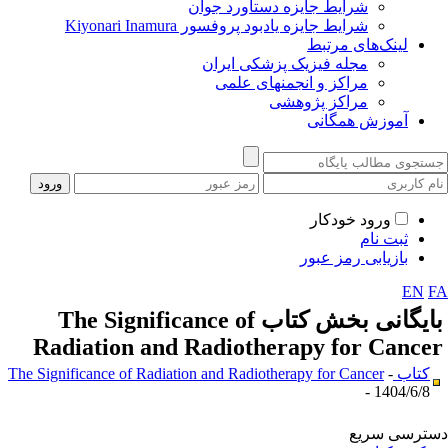
شرایط جایزه دستاورد جوان
شرایط جایزه یادبود پروفسور Kiyonari Inamura
لینک‌های مرتبط
مجله فیزیک پزشکی ایران
مراکز و انجمنهای علمی
مراکز پژوهشی
آموزش همگانی
ورود خودکار
ثبت نام
بازیابی رمز عبور
EN
F
ایگانی بخش
کتاب The Significance of
Radiation and Radiotherapy for Cance
کتاب The Significance of Radiation and Radiotherapy for Cancer
-
1404/6/8 -
ترسی سریع