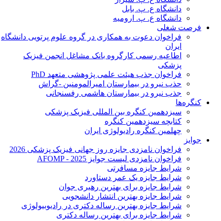
دانشگاه ع. پ. بابل
دانشگاه ع. پ. ارومیه
فرصت شغلی
فراخوان دعوت به همکاری در گروه علوم پرتویی دانشگاه
ایران
اطاعیه رسمی کارگروه بانک مشاغل انجمن فیزیک
پزشکی
فراخوان جذب هیئت علمی پژوهشی متعهد PhD
حذب نیرو در بیمارستان امیرالمومنین -گراش
جذب نیرو در بیمارستان هاشمی رفسنجانی
کنگره‌ها
سیزدهمین کنگره بین المللی فیزیک پزشکی
کتابچه سیزدهمین کنگره
چهلمین کنگره رادیولوژی ایران
جوایز
فراخوان نامزدی جایزه روز جهانی فیزیک پزشکی 2026
فراخوان نامزدی لیست جوایز AFOMP - 2025
شرایط جایزه مسافرتی
شرایط جایزه یک عمر دستاورد
شرایط جایزه برای بهترین رهبری جوان
شرایط جایزه بهترین انتشار دانشجویی
شرایط جایزه بهترین رساله دکتری در رادیوبیولوژی
شرایط جایزه برای بهترین رساله دکتری