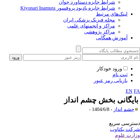
شرایط جایزه دستاورد جوان
شرایط جایزه یادبود پروفسور Kiyonari Inamura
لینک‌های مرتبط
مجله فیزیک پزشکی ایران
مراکز و انجمنهای علمی
مراکز پژوهشی
آموزش همگانی
ورود خودکار
ثبت نام
بازیابی رمز عبور
EN
F
ایگانی بخش
چشم انداز
چشم انداز
- 1404/6/8 -
ترسی سریع
کت یکتاوب
ارت علوم