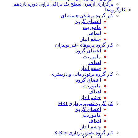
برگزاری آزمون سطح یک براکی تراپی دوره یازدهم
کارگروه‌ها
کار گروه پزشکی هسته ای
اعضای گروه
ماموریت
اهداف
چشم انداز
کار گروه پرتوهای غیر یونیزان
اعضای گروه
ماموریت
اهداف
چشم انداز
کار گروه پرتودرمانی و دزیمتری
اعضای گروه
ماموریت
اهداف
چشم انداز
کار گروه تصویربرداری MRI
اعضای گروه
ماموریت
اهداف
چشم انداز
کار گروه تصویربرداری X-Ray