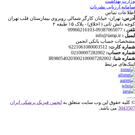
ارت بهداشت
مانه ارزیابی نشریات
لاعات تماس
رس:
تهران- خیابان کارگر شمالی روبروی بیمارستان قلب تهران
چه دانش ثانی ( اخلاق) - پلاک ۱۵ طبقه ۲
فن :
09387065077-09966216103
میل :
info@iamp.ir
خصات حساب بانکی انجمن
اره کارت:
6221061080003512
اره حساب:
02100007282002
اره شبا:
IR980540203002100007282002
نک‌های‌ مرتبط
....
کلیه حقوق این وب سایت متعلق به
انجمن فیزیک پزشکی ایران
30435
می باشد.