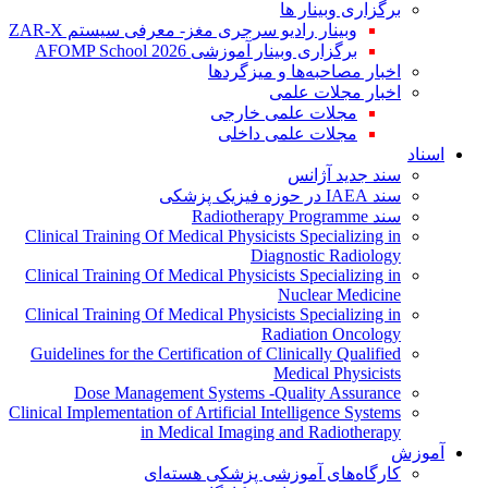
برگزاری وبینار ها
وبینار رادیو سرجری مغز- معرفی سیستم ZAR-X
برگزاری وبینار آموزشی AFOMP School 2026
اخبار مصاحبه‌ها و میزگردها
اخبار مجلات علمی
مجلات علمی خارجی
مجلات علمی داخلی
اسناد
سند جدید آژانس
سند IAEA در حوزه فیزیک پزشکی
سند Radiotherapy Programme
Clinical Training Of Medical Physicists Specializing in
Diagnostic Radiology
Clinical Training Of Medical Physicists Specializing in
Nuclear Medicine
Clinical Training Of Medical Physicists Specializing in
Radiation Oncology
Guidelines for the Certification of Clinically Qualified
Medical Physicists
Dose Management Systems -Quality Assurance
Clinical Implementation of Artificial Intelligence Systems
in Medical Imaging and Radiotherapy
آموزش
کارگاه‌های آموزشی پزشکی هسته‌ای