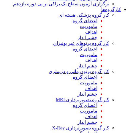
برگزاری آزمون سطح یک براکی تراپی دوره یازدهم
کارگروه‌ها
کار گروه پزشکی هسته ای
اعضای گروه
ماموریت
اهداف
چشم انداز
کار گروه پرتوهای غیر یونیزان
اعضای گروه
ماموریت
اهداف
چشم انداز
کار گروه پرتودرمانی و دزیمتری
اعضای گروه
ماموریت
اهداف
چشم انداز
کار گروه تصویربرداری MRI
اعضای گروه
ماموریت
اهداف
چشم انداز
کار گروه تصویربرداری X-Ray