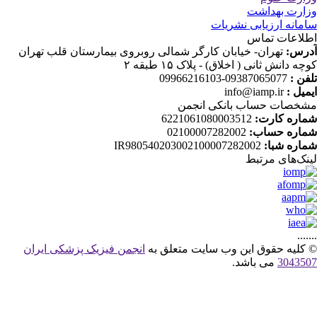
ارت بهداشت
مانه ارزیابی نشریات
لاعات تماس
رس:
تهران- خیابان کارگر شمالی روبروی بیمارستان قلب تهران
چه دانش ثانی ( اخلاق) - پلاک ۱۵ طبقه ۲
فن :
09387065077-09966216103
میل :
info@iamp.ir
خصات حساب بانکی انجمن
اره کارت:
6221061080003512
اره حساب:
02100007282002
اره شبا:
IR980540203002100007282002
نک‌های‌ مرتبط
....
کلیه حقوق این وب سایت متعلق به
انجمن فیزیک پزشکی ایران
30435
می باشد.