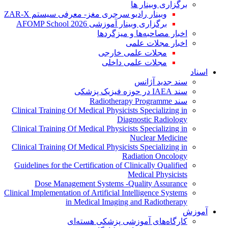
برگزاری وبینار ها
وبینار رادیو سرجری مغز- معرفی سیستم ZAR-X
برگزاری وبینار آموزشی AFOMP School 2026
اخبار مصاحبه‌ها و میزگردها
اخبار مجلات علمی
مجلات علمی خارجی
مجلات علمی داخلی
اسناد
سند جدید آژانس
سند IAEA در حوزه فیزیک پزشکی
سند Radiotherapy Programme
Clinical Training Of Medical Physicists Specializing in
Diagnostic Radiology
Clinical Training Of Medical Physicists Specializing in
Nuclear Medicine
Clinical Training Of Medical Physicists Specializing in
Radiation Oncology
Guidelines for the Certification of Clinically Qualified
Medical Physicists
Dose Management Systems -Quality Assurance
Clinical Implementation of Artificial Intelligence Systems
in Medical Imaging and Radiotherapy
آموزش
کارگاه‌های آموزشی پزشکی هسته‌ای