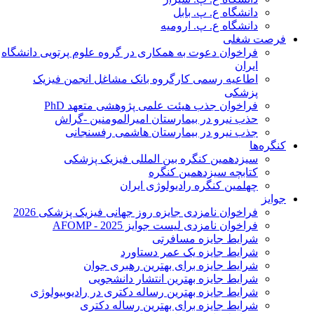
دانشگاه ع. پ. بابل
دانشگاه ع. پ. ارومیه
فرصت شغلی
فراخوان دعوت به همکاری در گروه علوم پرتویی دانشگاه
ایران
اطاعیه رسمی کارگروه بانک مشاغل انجمن فیزیک
پزشکی
فراخوان جذب هیئت علمی پژوهشی متعهد PhD
حذب نیرو در بیمارستان امیرالمومنین -گراش
جذب نیرو در بیمارستان هاشمی رفسنجانی
کنگره‌ها
سیزدهمین کنگره بین المللی فیزیک پزشکی
کتابچه سیزدهمین کنگره
چهلمین کنگره رادیولوژی ایران
جوایز
فراخوان نامزدی جایزه روز جهانی فیزیک پزشکی 2026
فراخوان نامزدی لیست جوایز AFOMP - 2025
شرایط جایزه مسافرتی
شرایط جایزه یک عمر دستاورد
شرایط جایزه برای بهترین رهبری جوان
شرایط جایزه بهترین انتشار دانشجویی
شرایط جایزه بهترین رساله دکتری در رادیوبیولوژی
شرایط جایزه برای بهترین رساله دکتری