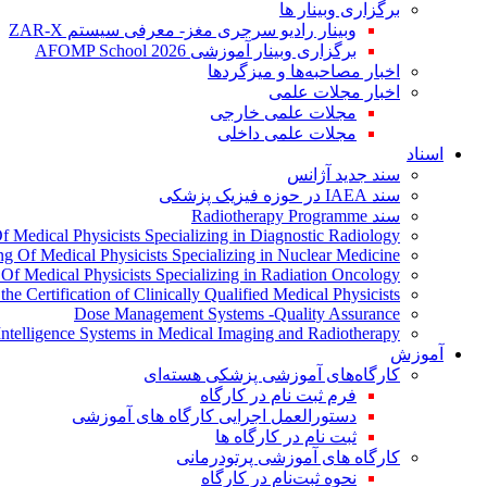
برگزاری وبینار ها
وبینار رادیو سرجری مغز- معرفی سیستم ZAR-X
برگزاری وبینار آموزشی AFOMP School 2026
اخبار مصاحبه‌ها و میزگردها
اخبار مجلات علمی
مجلات علمی خارجی
مجلات علمی داخلی
اسناد
سند جدید آژانس
سند IAEA در حوزه فیزیک پزشکی
سند Radiotherapy Programme
Of Medical Physicists Specializing in Diagnostic Radiology
ing Of Medical Physicists Specializing in Nuclear Medicine
g Of Medical Physicists Specializing in Radiation Oncology
the Certification of Clinically Qualified Medical Physicists
Dose Management Systems -Quality Assurance
l Intelligence Systems in Medical Imaging and Radiotherapy
آموزش
کارگاه‌های آموزشی پزشکی هسته‌ای
فرم ثبت نام در کارگاه
دستورالعمل اجرایی کارگاه های آموزشی
ثبت نام در کارگاه ها
کارگاه های آموزشی پرتودرمانی
نحوه ثبت‌نام در کارگاه