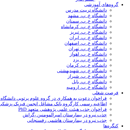
گروه‌های آموزشی
دانشگاه تربیت مدرس
دانشگاه ع. پ. مشهد
دانشگاه ع. پ. سمنان
دانشگاه ع. پ. کرمانشاه
دانشگاه ع. پ. تبریز
دانشگاه ع. پ. ایران
دانشگاه ع. پ. اصفهان
دانشگاه ع. پ. تهران
دانشگاه ع. پ. اهواز
دانشگاه ع. پ. یزد
دانشگاه ع. پ. کرمان
دانشگاه ع. پ. شهید‌بهشتی
دانشگاه ع. پ. شیراز
دانشگاه ع. پ. بابل
دانشگاه ع. پ. ارومیه
فرصت شغلی
فراخوان دعوت به همکاری در گروه علوم پرتویی دانشگاه ا
اطاعیه رسمی کارگروه بانک مشاغل انجمن فیزیک پزشکی
فراخوان جذب هیئت علمی پژوهشی متعهد PhD
حذب نیرو در بیمارستان امیرالمومنین -گراش
جذب نیرو در بیمارستان هاشمی رفسنجانی
کنگره‌ها