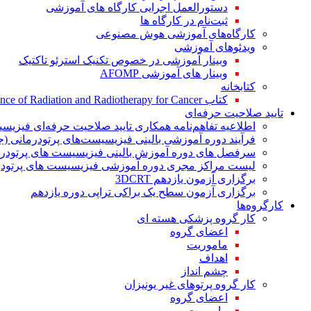
دستورالعمل اجرایی کارگاه های آموزشی
ثبت‌نام در کارگاه ها
کارگاه‌های آموزشی هوش مصنوعی
ویدئوهای آموزشی
وبینار آموزشی در خصوص تکنیک استرئو تاکتیک
وبینار های آموزشی AFOMP
کتابخانه
کتاب The Significance of Radiation and Radiotherapy for Cancer
تایید صلاحیت حرفه‌ای
اطلاعیه تفاهم‌نامه همکاری تایید صلاحیت حرفه‌ای فیزیس
فرآیند دوره آموزشی بالینی فیزیسیست‌های پرتودرمانی (ج
سرفصل های دوره آموزش بالینی فیزیسیست های پرتودرم
لیست مراکز مجری دوره آموزشی فیزیسیست های پرتودرم
برگزاری آزمون یازدهم 3DCRT
برگزاری آزمون سطح یک براکی تراپی دوره یازدهم
کارگروه‌ها
کار گروه پزشکی هسته ای
اعضای گروه
ماموریت
اهداف
چشم انداز
کار گروه پرتوهای غیر یونیزان
اعضای گروه
ماموریت