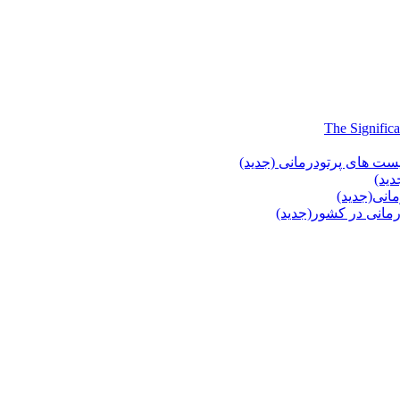
یست های پرتودرمانی (جدید)
دید)
انی(جدید)
انی در کشور(جدید)