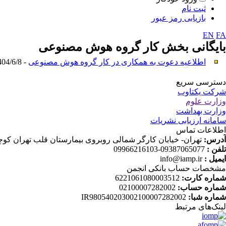
ثبت نام
بازیابی رمز عبور
EN
FA
بایگانی بخش
کار گروه هوش مصنوعی
اطلاعیه دعوت به همکاری در کار گروه هوش مصنوعی
- 1404/6/8 -
دسترسی سریع
شرکت یکتاوب
وزارت علوم
وزارت بهداشت
سامانه ارزیابی نشریات
اطلاعات تماس
آدرس:
تهران- خیابان کارگر شمالی روبروی بیمارستان قلب تهران کوچه دانش ثا
تلفن :
09387065077-09966216103
ایمیل :
info@iamp.ir
مشخصات حساب بانکی انجمن
شماره کارت:
6221061080003512
شماره حساب:
02100007282002
شماره شبا:
IR980540203002100007282002
لینک‌های‌ مرتبط