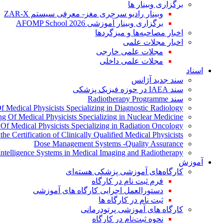
برگزاری وبینار ها
وبینار رادیو سرجری مغز- معرفی سیستم ZAR-X
برگزاری وبینار آموزشی AFOMP School 2026
اخبار مصاحبه‌ها و میزگردها
اخبار مجلات علمی
مجلات علمی خارجی
مجلات علمی داخلی
اسناد
سند جدید آژانس
سند IAEA در حوزه فیزیک پزشکی
سند Radiotherapy Programme
Of Medical Physicists Specializing in Diagnostic Radiology
ing Of Medical Physicists Specializing in Nuclear Medicine
g Of Medical Physicists Specializing in Radiation Oncology
the Certification of Clinically Qualified Medical Physicists
Dose Management Systems -Quality Assurance
l Intelligence Systems in Medical Imaging and Radiotherapy
آموزش
کارگاه‌های آموزشی پزشکی هسته‌ای
فرم ثبت نام در کارگاه
دستورالعمل اجرایی کارگاه های آموزشی
ثبت نام در کارگاه ها
کارگاه های آموزشی پرتودرمانی
نحوه ثبت‌نام در کارگاه