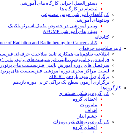
دستورالعمل اجرایی کارگاه های آموزشی
ثبت‌نام در کارگاه ها
کارگاه‌های آموزشی هوش مصنوعی
ویدئوهای آموزشی
وبینار آموزشی در خصوص تکنیک استرئو تاکتیک
وبینار های آموزشی AFOMP
کتابخانه
کتاب The Significance of Radiation and Radiotherapy for Cancer
تایید صلاحیت حرفه‌ای
اطلاعیه تفاهم‌نامه همکاری تایید صلاحیت حرفه‌ای فیزیس
فرآیند دوره آموزشی بالینی فیزیسیست‌های پرتودرمانی (ج
سرفصل های دوره آموزش بالینی فیزیسیست های پرتودرم
لیست مراکز مجری دوره آموزشی فیزیسیست های پرتودرم
برگزاری آزمون یازدهم 3DCRT
برگزاری آزمون سطح یک براکی تراپی دوره یازدهم
کارگروه‌ها
کار گروه پزشکی هسته ای
اعضای گروه
ماموریت
اهداف
چشم انداز
کار گروه پرتوهای غیر یونیزان
اعضای گروه
ماموریت