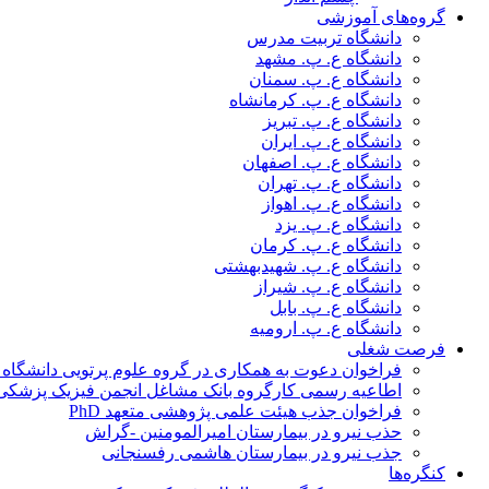
گروه‌های آموزشی
دانشگاه تربیت مدرس
دانشگاه ع. پ. مشهد
دانشگاه ع. پ. سمنان
دانشگاه ع. پ. کرمانشاه
دانشگاه ع. پ. تبریز
دانشگاه ع. پ. ایران
دانشگاه ع. پ. اصفهان
دانشگاه ع. پ. تهران
دانشگاه ع. پ. اهواز
دانشگاه ع. پ. یزد
دانشگاه ع. پ. کرمان
دانشگاه ع. پ. شهید‌بهشتی
دانشگاه ع. پ. شیراز
دانشگاه ع. پ. بابل
دانشگاه ع. پ. ارومیه
فرصت شغلی
فراخوان دعوت به همکاری در گروه علوم پرتویی دانشگاه ا
اطاعیه رسمی کارگروه بانک مشاغل انجمن فیزیک پزشکی
فراخوان جذب هیئت علمی پژوهشی متعهد PhD
حذب نیرو در بیمارستان امیرالمومنین -گراش
جذب نیرو در بیمارستان هاشمی رفسنجانی
کنگره‌ها