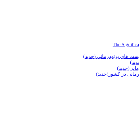
یست های پرتودرمانی (جدید)
دید)
انی(جدید)
انی در کشور(جدید)