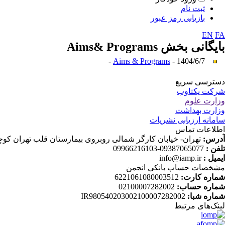
ثبت نام
بازیابی رمز عبور
EN
FA
بایگانی بخش
Aims& Programs
Aims & Programs
- 1404/6/7 -
دسترسی سریع
شرکت یکتاوب
وزارت علوم
وزارت بهداشت
سامانه ارزیابی نشریات
اطلاعات تماس
آدرس:
تهران- خیابان کارگر شمالی روبروی بیمارستان قلب تهران کوچه دانش ثا
تلفن :
09387065077-09966216103
ایمیل :
info@iamp.ir
مشخصات حساب بانکی انجمن
شماره کارت:
6221061080003512
شماره حساب:
02100007282002
شماره شبا:
IR980540203002100007282002
لینک‌های‌ مرتبط