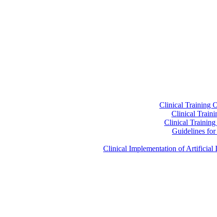
Clinical Training 
Clinical Train
Clinical Trainin
Guidelines for 
Clinical Implementation of Artificia