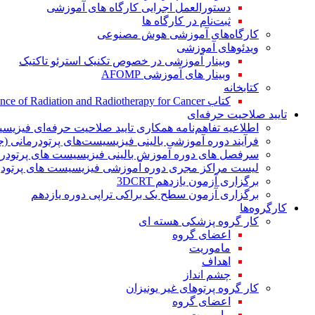
دستورالعمل اجرایی کارگاه های آموزشی
ثبت‌نام در کارگاه ها
کارگاه‌های آموزشی هوش مصنوعی
ویدئوهای آموزشی
وبینار آموزشی در خصوص تکنیک استرئو تاکتیک
وبینار های آموزشی AFOMP
کتابخانه
کتاب The Significance of Radiation and Radiotherapy for Cancer
تایید صلاحیت حرفه‌ای
اطلاعیه تفاهم‌نامه همکاری تایید صلاحیت حرفه‌ای فیزیس
فرآیند دوره آموزشی بالینی فیزیسیست‌های پرتودرمانی (ج
سرفصل های دوره آموزش بالینی فیزیسیست های پرتودرم
لیست مراکز مجری دوره آموزشی فیزیسیست های پرتودرم
برگزاری آزمون یازدهم 3DCRT
برگزاری آزمون سطح یک براکی تراپی دوره یازدهم
کارگروه‌ها
کار گروه پزشکی هسته ای
اعضای گروه
ماموریت
اهداف
چشم انداز
کار گروه پرتوهای غیر یونیزان
اعضای گروه
ماموریت