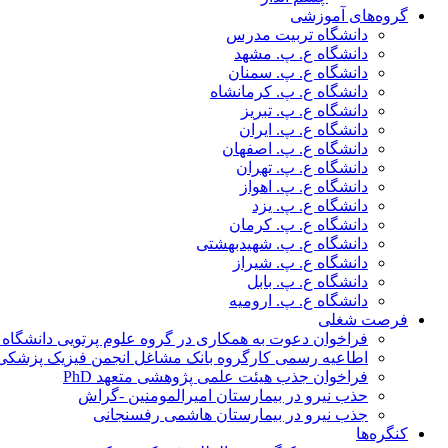
گروه‌های آموزشی
دانشگاه تربیت مدرس
دانشگاه ع. پ. مشهد
دانشگاه ع. پ. سمنان
دانشگاه ع. پ. کرمانشاه
دانشگاه ع. پ. تبریز
دانشگاه ع. پ. ایران
دانشگاه ع. پ. اصفهان
دانشگاه ع. پ. تهران
دانشگاه ع. پ. اهواز
دانشگاه ع. پ. یزد
دانشگاه ع. پ. کرمان
دانشگاه ع. پ. شهید‌بهشتی
دانشگاه ع. پ. شیراز
دانشگاه ع. پ. بابل
دانشگاه ع. پ. ارومیه
فرصت شغلی
فراخوان دعوت به همکاری در گروه علوم پرتویی دانشگاه ا
اطاعیه رسمی کارگروه بانک مشاغل انجمن فیزیک پزشکی
فراخوان جذب هیئت علمی پژوهشی متعهد PhD
حذب نیرو در بیمارستان امیرالمومنین -گراش
جذب نیرو در بیمارستان هاشمی رفسنجانی
کنگره‌ها