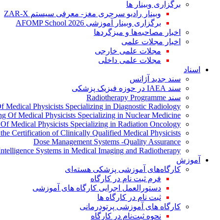
برگزاری وبینار ها
وبینار رادیو سرجری مغز- معرفی سیستم ZAR-X
برگزاری وبینار آموزشی AFOMP School 2026
اخبار مصاحبه‌ها و میزگردها
اخبار مجلات علمی
مجلات علمی خارجی
مجلات علمی داخلی
اسناد
سند جدید آژانس
سند IAEA در حوزه فیزیک پزشکی
سند Radiotherapy Programme
Of Medical Physicists Specializing in Diagnostic Radiology
ing Of Medical Physicists Specializing in Nuclear Medicine
g Of Medical Physicists Specializing in Radiation Oncology
the Certification of Clinically Qualified Medical Physicists
Dose Management Systems -Quality Assurance
l Intelligence Systems in Medical Imaging and Radiotherapy
آموزش
کارگاه‌های آموزشی پزشکی هسته‌ای
فرم ثبت نام در کارگاه
دستورالعمل اجرایی کارگاه های آموزشی
ثبت نام در کارگاه ها
کارگاه های آموزشی پرتودرمانی
نحوه ثبت‌نام در کارگاه