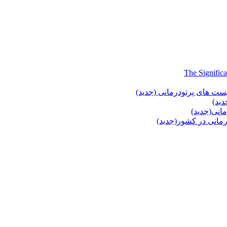
یست های پرتودرمانی (جدید)
دید)
انی(جدید)
انی در کشور(جدید)