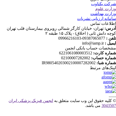
کت یکتاوب
ارت علوم
ارت بهداشت
مانه ارزیابی نشریات
لاعات تماس
رس:
تهران- خیابان کارگر شمالی روبروی بیمارستان قلب تهران
چه دانش ثانی ( اخلاق) - پلاک ۱۵ طبقه ۲
فن :
09387065077-09966216103
میل :
info@iamp.ir
خصات حساب بانکی انجمن
اره کارت:
6221061080003512
اره حساب:
02100007282002
اره شبا:
IR980540203002100007282002
نک‌های‌ مرتبط
....
کلیه حقوق این وب سایت متعلق به
انجمن فیزیک پزشکی ایران
30435
می باشد.