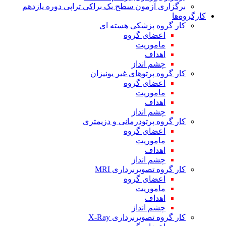
برگزاری آزمون سطح یک براکی تراپی دوره یازدهم
کارگروه‌ها
کار گروه پزشکی هسته ای
اعضای گروه
ماموریت
اهداف
چشم انداز
کار گروه پرتوهای غیر یونیزان
اعضای گروه
ماموریت
اهداف
چشم انداز
کار گروه پرتودرمانی و دزیمتری
اعضای گروه
ماموریت
اهداف
چشم انداز
کار گروه تصویربرداری MRI
اعضای گروه
ماموریت
اهداف
چشم انداز
کار گروه تصویربرداری X-Ray