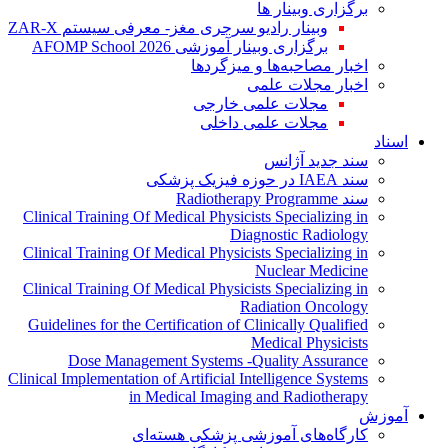
برگزاری وبینار ها
وبینار رادیو سرجری مغز- معرفی سیستم ZAR-X
برگزاری وبینار آموزشی AFOMP School 2026
اخبار مصاحبه‌ها و میزگردها
اخبار مجلات علمی
مجلات علمی خارجی
مجلات علمی داخلی
اسناد
سند جدید آژانس
سند IAEA در حوزه فیزیک پزشکی
سند Radiotherapy Programme
Clinical Training Of Medical Physicists Specializing in
Diagnostic Radiology
Clinical Training Of Medical Physicists Specializing in
Nuclear Medicine
Clinical Training Of Medical Physicists Specializing in
Radiation Oncology
Guidelines for the Certification of Clinically Qualified
Medical Physicists
Dose Management Systems -Quality Assurance
Clinical Implementation of Artificial Intelligence Systems
in Medical Imaging and Radiotherapy
آموزش
کارگاه‌های آموزشی پزشکی هسته‌ای