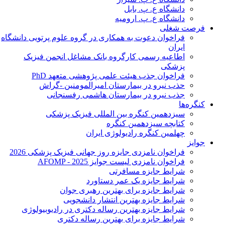
دانشگاه ع. پ. بابل
دانشگاه ع. پ. ارومیه
فرصت شغلی
فراخوان دعوت به همکاری در گروه علوم پرتویی دانشگاه
ایران
اطاعیه رسمی کارگروه بانک مشاغل انجمن فیزیک
پزشکی
فراخوان جذب هیئت علمی پژوهشی متعهد PhD
حذب نیرو در بیمارستان امیرالمومنین -گراش
جذب نیرو در بیمارستان هاشمی رفسنجانی
کنگره‌ها
سیزدهمین کنگره بین المللی فیزیک پزشکی
کتابچه سیزدهمین کنگره
چهلمین کنگره رادیولوژی ایران
جوایز
فراخوان نامزدی جایزه روز جهانی فیزیک پزشکی 2026
فراخوان نامزدی لیست جوایز AFOMP - 2025
شرایط جایزه مسافرتی
شرایط جایزه یک عمر دستاورد
شرایط جایزه برای بهترین رهبری جوان
شرایط جایزه بهترین انتشار دانشجویی
شرایط جایزه بهترین رساله دکتری در رادیوبیولوژی
شرایط جایزه برای بهترین رساله دکتری