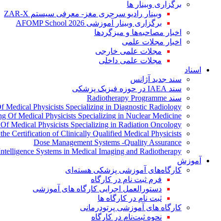
برگزاری وبینار ها
وبینار رادیو سرجری مغز- معرفی سیستم ZAR-X
برگزاری وبینار آموزشی AFOMP School 2026
اخبار مصاحبه‌ها و میزگردها
اخبار مجلات علمی
مجلات علمی خارجی
مجلات علمی داخلی
اسناد
سند جدید آژانس
سند IAEA در حوزه فیزیک پزشکی
سند Radiotherapy Programme
Of Medical Physicists Specializing in Diagnostic Radiology
ing Of Medical Physicists Specializing in Nuclear Medicine
g Of Medical Physicists Specializing in Radiation Oncology
the Certification of Clinically Qualified Medical Physicists
Dose Management Systems -Quality Assurance
l Intelligence Systems in Medical Imaging and Radiotherapy
آموزش
کارگاه‌های آموزشی پزشکی هسته‌ای
فرم ثبت نام در کارگاه
دستورالعمل اجرایی کارگاه های آموزشی
ثبت نام در کارگاه ها
کارگاه های آموزشی پرتودرمانی
نحوه ثبت‌نام در کارگاه