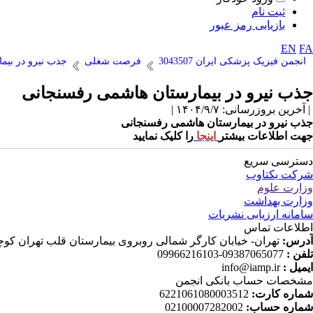
ثبت نام
بازیابی رمز عبور
EN
FA
انجمن فیزیک پزشکی ایران 3043507
فرصت شغلی
جذب نیرو در بیم
جذب نیرو در بیمارستان هاشمی رفسنجانی
| آخرین بروزرسانی: ۱۴۰۴/۹/۷ |
جذب نیرو در بیمارستان هاشمی رفسنجانی
جهت اطلاعات بیشتر
اینجا
را کلیک نمایید
دسترسی سریع
شرکت یکتاوب
وزارت علوم
وزارت بهداشت
سامانه ارزیابی نشریات
اطلاعات تماس
آدرس:
تهران- خیابان کارگر شمالی روبروی بیمارستان قلب تهران کوچه دانش ثا
تلفن :
09387065077-09966216103
ایمیل :
info@iamp.ir
مشخصات حساب بانکی انجمن
شماره کارت:
6221061080003512
شماره حساب:
02100007282002