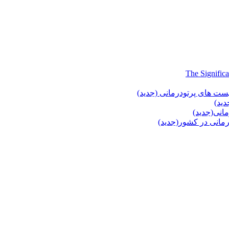
یست های پرتودرمانی (جدید)
دید)
انی(جدید)
انی در کشور(جدید)