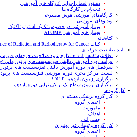
دستورالعمل اجرایی کارگاه های آموزشی
ثبت‌نام در کارگاه ها
کارگاه‌های آموزشی هوش مصنوعی
ویدئوهای آموزشی
وبینار آموزشی در خصوص تکنیک استرئو تاکتیک
وبینار های آموزشی AFOMP
کتابخانه
کتاب The Significance of Radiation and Radiotherapy for Cancer
تایید صلاحیت حرفه‌ای
اطلاعیه تفاهم‌نامه همکاری تایید صلاحیت حرفه‌ای فیزیس
فرآیند دوره آموزشی بالینی فیزیسیست‌های پرتودرمانی (ج
سرفصل های دوره آموزش بالینی فیزیسیست های پرتودرم
لیست مراکز مجری دوره آموزشی فیزیسیست های پرتودرم
برگزاری آزمون یازدهم 3DCRT
برگزاری آزمون سطح یک براکی تراپی دوره یازدهم
کارگروه‌ها
کار گروه پزشکی هسته ای
اعضای گروه
ماموریت
اهداف
چشم انداز
کار گروه پرتوهای غیر یونیزان
اعضای گروه
ماموریت