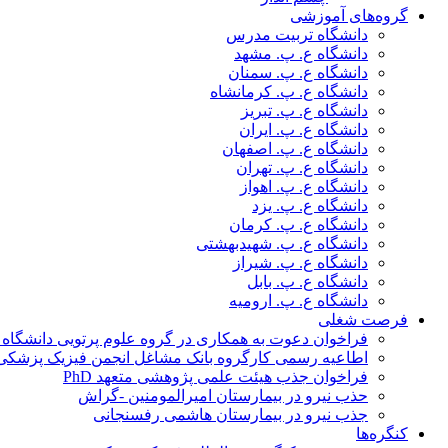
گروه‌های آموزشی
دانشگاه تربیت مدرس
دانشگاه ع. پ. مشهد
دانشگاه ع. پ. سمنان
دانشگاه ع. پ. کرمانشاه
دانشگاه ع. پ. تبریز
دانشگاه ع. پ. ایران
دانشگاه ع. پ. اصفهان
دانشگاه ع. پ. تهران
دانشگاه ع. پ. اهواز
دانشگاه ع. پ. یزد
دانشگاه ع. پ. کرمان
دانشگاه ع. پ. شهید‌بهشتی
دانشگاه ع. پ. شیراز
دانشگاه ع. پ. بابل
دانشگاه ع. پ. ارومیه
فرصت شغلی
فراخوان دعوت به همکاری در گروه علوم پرتویی دانشگاه ا
اطاعیه رسمی کارگروه بانک مشاغل انجمن فیزیک پزشکی
فراخوان جذب هیئت علمی پژوهشی متعهد PhD
حذب نیرو در بیمارستان امیرالمومنین -گراش
جذب نیرو در بیمارستان هاشمی رفسنجانی
کنگره‌ها