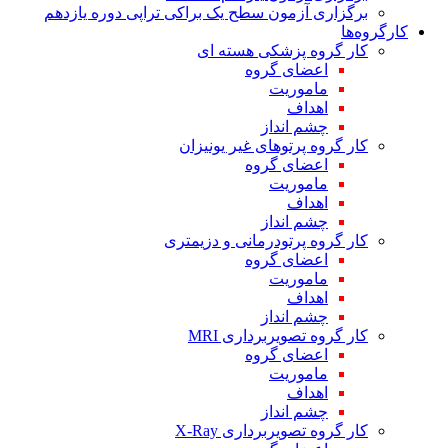
برگزاری آزمون سطح یک براکی تراپی دوره یازدهم
کارگروه‌ها
کار گروه پزشکی هسته ای
اعضای گروه
ماموریت
اهداف
چشم انداز
کار گروه پرتوهای غیر یونیزان
اعضای گروه
ماموریت
اهداف
چشم انداز
کار گروه پرتودرمانی و دزیمتری
اعضای گروه
ماموریت
اهداف
چشم انداز
کار گروه تصویربرداری MRI
اعضای گروه
ماموریت
اهداف
چشم انداز
کار گروه تصویربرداری X-Ray