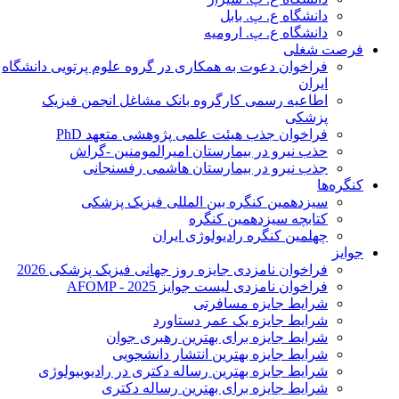
دانشگاه ع. پ. بابل
دانشگاه ع. پ. ارومیه
فرصت شغلی
فراخوان دعوت به همکاری در گروه علوم پرتویی دانشگاه
ایران
اطاعیه رسمی کارگروه بانک مشاغل انجمن فیزیک
پزشکی
فراخوان جذب هیئت علمی پژوهشی متعهد PhD
حذب نیرو در بیمارستان امیرالمومنین -گراش
جذب نیرو در بیمارستان هاشمی رفسنجانی
کنگره‌ها
سیزدهمین کنگره بین المللی فیزیک پزشکی
کتابچه سیزدهمین کنگره
چهلمین کنگره رادیولوژی ایران
جوایز
فراخوان نامزدی جایزه روز جهانی فیزیک پزشکی 2026
فراخوان نامزدی لیست جوایز AFOMP - 2025
شرایط جایزه مسافرتی
شرایط جایزه یک عمر دستاورد
شرایط جایزه برای بهترین رهبری جوان
شرایط جایزه بهترین انتشار دانشجویی
شرایط جایزه بهترین رساله دکتری در رادیوبیولوژی
شرایط جایزه برای بهترین رساله دکتری