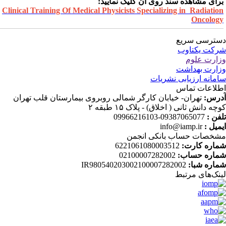
رای مشاهده سند روی آن کلیک نمایید:
Clinical Training Of Medical Physicists Specializing in Radiatio
Oncolog
ترسی سریع
کت یکتاوب
ارت علوم
ارت بهداشت
مانه ارزیابی نشریات
لاعات تماس
رس:
تهران- خیابان کارگر شمالی روبروی بیمارستان قلب تهران
چه دانش ثانی ( اخلاق) - پلاک ۱۵ طبقه ۲
فن :
09387065077-09966216103
میل :
info@iamp.ir
خصات حساب بانکی انجمن
اره کارت:
6221061080003512
اره حساب:
02100007282002
اره شبا:
IR980540203002100007282002
نک‌های‌ مرتبط