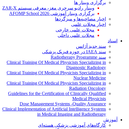
برگزاری وبینار ها
وبینار رادیو سرجری مغز- معرفی سیستم ZAR-X
برگزاری وبینار آموزشی AFOMP School 2026
اخبار مصاحبه‌ها و میزگردها
اخبار مجلات علمی
مجلات علمی خارجی
مجلات علمی داخلی
اسناد
سند جدید آژانس
سند IAEA در حوزه فیزیک پزشکی
سند Radiotherapy Programme
Clinical Training Of Medical Physicists Specializing in
Diagnostic Radiology
Clinical Training Of Medical Physicists Specializing in
Nuclear Medicine
Clinical Training Of Medical Physicists Specializing in
Radiation Oncology
Guidelines for the Certification of Clinically Qualified
Medical Physicists
Dose Management Systems -Quality Assurance
Clinical Implementation of Artificial Intelligence Systems
in Medical Imaging and Radiotherapy
آموزش
کارگاه‌های آموزشی پزشکی هسته‌ای