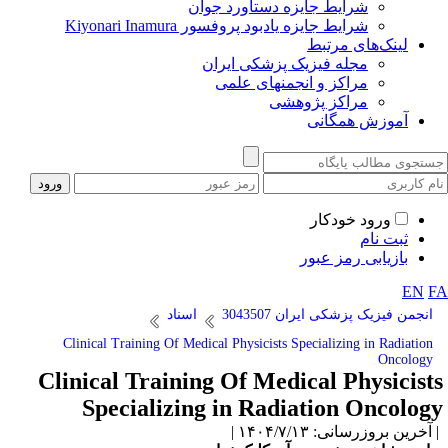
شرایط جایزه دستاورد جوان
شرایط جایزه یادبود پروفسور Kiyonari Inamura
لینک‌های مرتبط
مجله فیزیک پزشکی ایران
مراکز و انجمنهای علمی
مراکز پژوهشی
آموزش همگانی
ورود خودکار
ثبت نام
بازیابی رمز عبور
EN
F
انجمن فیزیک پزشکی ایران 3043507
اسناد
Clinical Training Of Medical Physicists Specializing in Radiation
Oncology
Clinical Training Of Medical Physicist
Specializing in Radiation Oncolog
آخرین بروزرسانی: ۱۴۰۴/۷/۱۳ |