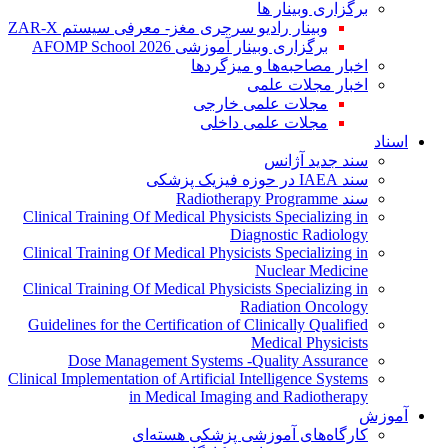
برگزاری وبینار ها
وبینار رادیو سرجری مغز- معرفی سیستم ZAR-X
برگزاری وبینار آموزشی AFOMP School 2026
اخبار مصاحبه‌ها و میزگردها
اخبار مجلات علمی
مجلات علمی خارجی
مجلات علمی داخلی
اسناد
سند جدید آژانس
سند IAEA در حوزه فیزیک پزشکی
سند Radiotherapy Programme
Clinical Training Of Medical Physicists Specializing in
Diagnostic Radiology
Clinical Training Of Medical Physicists Specializing in
Nuclear Medicine
Clinical Training Of Medical Physicists Specializing in
Radiation Oncology
Guidelines for the Certification of Clinically Qualified
Medical Physicists
Dose Management Systems -Quality Assurance
Clinical Implementation of Artificial Intelligence Systems
in Medical Imaging and Radiotherapy
آموزش
کارگاه‌های آموزشی پزشکی هسته‌ای