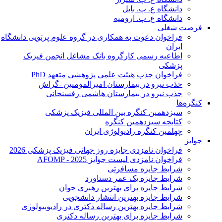
دانشگاه ع. پ. بابل
دانشگاه ع. پ. ارومیه
فرصت شغلی
فراخوان دعوت به همکاری در گروه علوم پرتویی دانشگاه
ایران
اطاعیه رسمی کارگروه بانک مشاغل انجمن فیزیک
پزشکی
فراخوان جذب هیئت علمی پژوهشی متعهد PhD
حذب نیرو در بیمارستان امیرالمومنین -گراش
جذب نیرو در بیمارستان هاشمی رفسنجانی
کنگره‌ها
سیزدهمین کنگره بین المللی فیزیک پزشکی
کتابچه سیزدهمین کنگره
چهلمین کنگره رادیولوژی ایران
جوایز
فراخوان نامزدی جایزه روز جهانی فیزیک پزشکی 2026
فراخوان نامزدی لیست جوایز AFOMP - 2025
شرایط جایزه مسافرتی
شرایط جایزه یک عمر دستاورد
شرایط جایزه برای بهترین رهبری جوان
شرایط جایزه بهترین انتشار دانشجویی
شرایط جایزه بهترین رساله دکتری در رادیوبیولوژی
شرایط جایزه برای بهترین رساله دکتری