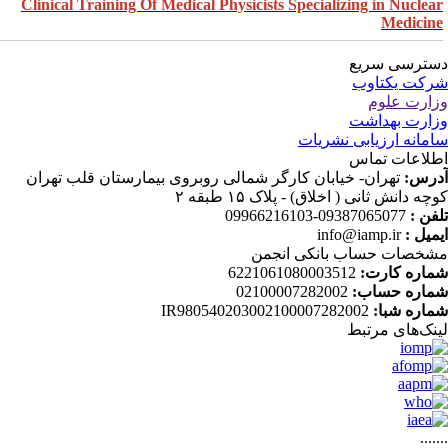
Clinical Training Of Medical Physicists Specializing in Nuclea
Medicin
ترسی سریع
کت یکتاوب
ارت علوم
ارت بهداشت
مانه ارزیابی نشریات
لاعات تماس
رس:
تهران- خیابان کارگر شمالی روبروی بیمارستان قلب تهران
چه دانش ثانی ( اخلاق) - پلاک ۱۵ طبقه ۲
فن :
09387065077-09966216103
میل :
info@iamp.ir
خصات حساب بانکی انجمن
اره کارت:
6221061080003512
اره حساب:
02100007282002
اره شبا:
IR980540203002100007282002
نک‌های‌ مرتبط
....