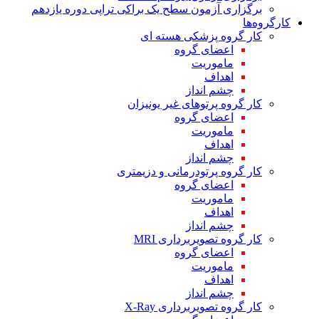
برگزاری آزمون سطح یک براکی تراپی دوره یازدهم
کارگروه‌ها
کار گروه پزشکی هسته ای
اعضای گروه
ماموریت
اهداف
چشم انداز
کار گروه پرتوهای غیر یونیزان
اعضای گروه
ماموریت
اهداف
چشم انداز
کار گروه پرتودرمانی و دزیمتری
اعضای گروه
ماموریت
اهداف
چشم انداز
کار گروه تصویربرداری MRI
اعضای گروه
ماموریت
اهداف
چشم انداز
کار گروه تصویربرداری X-Ray