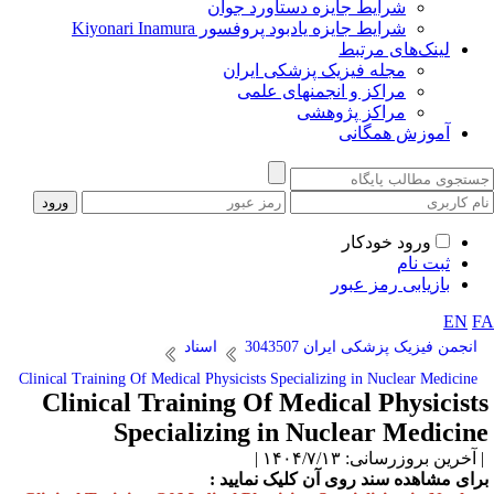
شرایط جایزه دستاورد جوان
شرایط جایزه یادبود پروفسور Kiyonari Inamura
لینک‌های مرتبط
مجله فیزیک پزشکی ایران
مراکز و انجمنهای علمی
مراکز پژوهشی
آموزش همگانی
ورود خودکار
ثبت نام
بازیابی رمز عبور
EN
F
انجمن فیزیک پزشکی ایران 3043507
اسناد
Clinical Training Of Medical Physicists Specializing in Nuclear Medicine
Clinical Training Of Medical Physicist
Specializing in Nuclear Medicin
آخرین بروزرسانی: ۱۴۰۴/۷/۱۳ |
رای مشاهده سند روی آن کلیک نمایید :