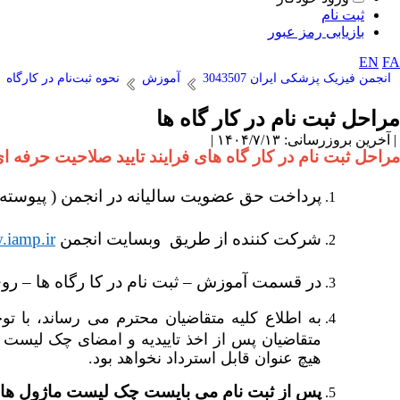
ثبت نام
بازیابی رمز عبور
EN
FA
انجمن فیزیک پزشکی ایران 3043507
آموزش
نحوه ثبت‌نام در کارگاه
مراحل ثبت نام در کار گاه ها
| آخرین بروزرسانی: ۱۴۰۴/۷/۱۳ |
مراحل ثبت نام در کار گاه های فرایند تایید صلاحیت حرفه 
پرداخت حق عضویت سالیانه در انجمن ( پیوسته: ۳۰۰ هزار تومان ، وابسته : ۲۰۰ هزار توما
شرکت کننده از طریق وبسایت انجمن
iamp.ir
در قسمت آموزش
–
ثبت نام در کا رگاه ها
–
روی
به اطلاع کلیه متقاضیان محترم می رساند، با ت
متقاضیان پس از اخذ تاییدیه و امضای چک لیست ک
هیچ عنوان قابل استرداد نخواهد بود.
پس از ثبت نام می بایست چک لیست ماژول های م