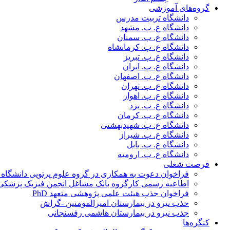
گروه‌های آموزشی
دانشگاه تربیت مدرس
دانشگاه ع. پ. مشهد
دانشگاه ع. پ. سمنان
دانشگاه ع. پ. کرمانشاه
دانشگاه ع. پ. تبریز
دانشگاه ع. پ. ایران
دانشگاه ع. پ. اصفهان
دانشگاه ع. پ. تهران
دانشگاه ع. پ. اهواز
دانشگاه ع. پ. یزد
دانشگاه ع. پ. کرمان
دانشگاه ع. پ. شهید‌بهشتی
دانشگاه ع. پ. شیراز
دانشگاه ع. پ. بابل
دانشگاه ع. پ. ارومیه
فرصت شغلی
فراخوان دعوت به همکاری در گروه علوم پرتویی دانشگاه ا
اطاعیه رسمی کارگروه بانک مشاغل انجمن فیزیک پزشکی
فراخوان جذب هیئت علمی پژوهشی متعهد PhD
حذب نیرو در بیمارستان امیرالمومنین -گراش
جذب نیرو در بیمارستان هاشمی رفسنجانی
کنگره‌ها