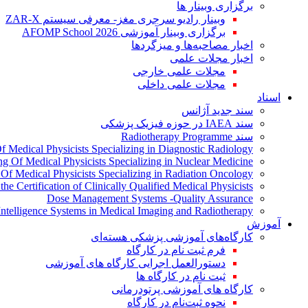
برگزاری وبینار ها
وبینار رادیو سرجری مغز- معرفی سیستم ZAR-X
برگزاری وبینار آموزشی AFOMP School 2026
اخبار مصاحبه‌ها و میزگردها
اخبار مجلات علمی
مجلات علمی خارجی
مجلات علمی داخلی
اسناد
سند جدید آژانس
سند IAEA در حوزه فیزیک پزشکی
سند Radiotherapy Programme
Of Medical Physicists Specializing in Diagnostic Radiology
ing Of Medical Physicists Specializing in Nuclear Medicine
g Of Medical Physicists Specializing in Radiation Oncology
the Certification of Clinically Qualified Medical Physicists
Dose Management Systems -Quality Assurance
l Intelligence Systems in Medical Imaging and Radiotherapy
آموزش
کارگاه‌های آموزشی پزشکی هسته‌ای
فرم ثبت نام در کارگاه
دستورالعمل اجرایی کارگاه های آموزشی
ثبت نام در کارگاه ها
کارگاه های آموزشی پرتودرمانی
نحوه ثبت‌نام در کارگاه