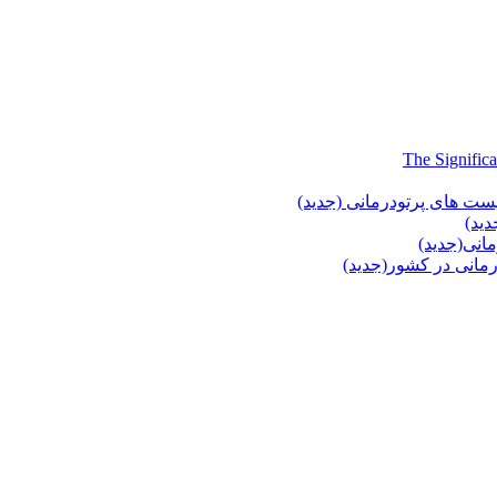
یست های پرتودرمانی (جدید)
دید)
انی(جدید)
انی در کشور(جدید)