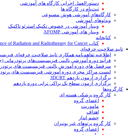
دستورالعمل اجرایی کارگاه های آموزشی
ثبت‌نام در کارگاه ها
کارگاه‌های آموزشی هوش مصنوعی
ویدئوهای آموزشی
وبینار آموزشی در خصوص تکنیک استرئو تاکتیک
وبینار های آموزشی AFOMP
کتابخانه
کتاب The Significance of Radiation and Radiotherapy for Cancer
تایید صلاحیت حرفه‌ای
اطلاعیه تفاهم‌نامه همکاری تایید صلاحیت حرفه‌ای فیزیس
فرآیند دوره آموزشی بالینی فیزیسیست‌های پرتودرمانی (ج
سرفصل های دوره آموزش بالینی فیزیسیست های پرتودرم
لیست مراکز مجری دوره آموزشی فیزیسیست های پرتودرم
برگزاری آزمون یازدهم 3DCRT
برگزاری آزمون سطح یک براکی تراپی دوره یازدهم
کارگروه‌ها
کار گروه پزشکی هسته ای
اعضای گروه
ماموریت
اهداف
چشم انداز
کار گروه پرتوهای غیر یونیزان
اعضای گروه
ماموریت