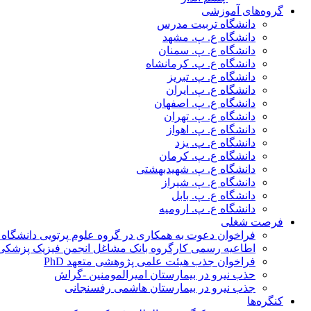
گروه‌های آموزشی
دانشگاه تربیت مدرس
دانشگاه ع. پ. مشهد
دانشگاه ع. پ. سمنان
دانشگاه ع. پ. کرمانشاه
دانشگاه ع. پ. تبریز
دانشگاه ع. پ. ایران
دانشگاه ع. پ. اصفهان
دانشگاه ع. پ. تهران
دانشگاه ع. پ. اهواز
دانشگاه ع. پ. یزد
دانشگاه ع. پ. کرمان
دانشگاه ع. پ. شهید‌بهشتی
دانشگاه ع. پ. شیراز
دانشگاه ع. پ. بابل
دانشگاه ع. پ. ارومیه
فرصت شغلی
فراخوان دعوت به همکاری در گروه علوم پرتویی دانشگاه ا
اطاعیه رسمی کارگروه بانک مشاغل انجمن فیزیک پزشکی
فراخوان جذب هیئت علمی پژوهشی متعهد PhD
حذب نیرو در بیمارستان امیرالمومنین -گراش
جذب نیرو در بیمارستان هاشمی رفسنجانی
کنگره‌ها