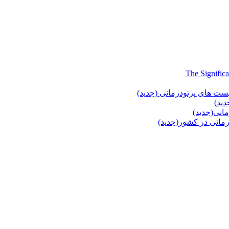
یست های پرتودرمانی (جدید)
دید)
انی(جدید)
انی در کشور(جدید)