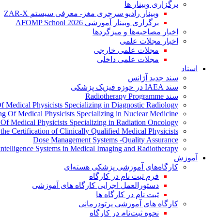
برگزاری وبینار ها
وبینار رادیو سرجری مغز- معرفی سیستم ZAR-X
برگزاری وبینار آموزشی AFOMP School 2026
اخبار مصاحبه‌ها و میزگردها
اخبار مجلات علمی
مجلات علمی خارجی
مجلات علمی داخلی
اسناد
سند جدید آژانس
سند IAEA در حوزه فیزیک پزشکی
سند Radiotherapy Programme
Of Medical Physicists Specializing in Diagnostic Radiology
ing Of Medical Physicists Specializing in Nuclear Medicine
g Of Medical Physicists Specializing in Radiation Oncology
the Certification of Clinically Qualified Medical Physicists
Dose Management Systems -Quality Assurance
l Intelligence Systems in Medical Imaging and Radiotherapy
آموزش
کارگاه‌های آموزشی پزشکی هسته‌ای
فرم ثبت نام در کارگاه
دستورالعمل اجرایی کارگاه های آموزشی
ثبت نام در کارگاه ها
کارگاه های آموزشی پرتودرمانی
نحوه ثبت‌نام در کارگاه