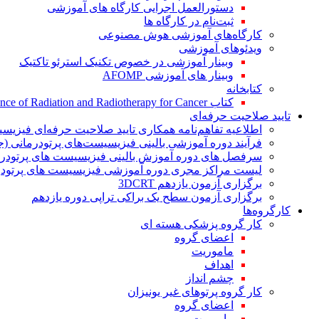
دستورالعمل اجرایی کارگاه های آموزشی
ثبت‌نام در کارگاه ها
کارگاه‌های آموزشی هوش مصنوعی
ویدئوهای آموزشی
وبینار آموزشی در خصوص تکنیک استرئو تاکتیک
وبینار های آموزشی AFOMP
کتابخانه
کتاب The Significance of Radiation and Radiotherapy for Cancer
تایید صلاحیت حرفه‌ای
اطلاعیه تفاهم‌نامه همکاری تایید صلاحیت حرفه‌ای فیزیس
فرآیند دوره آموزشی بالینی فیزیسیست‌های پرتودرمانی (ج
سرفصل های دوره آموزش بالینی فیزیسیست های پرتودرم
لیست مراکز مجری دوره آموزشی فیزیسیست های پرتودرم
برگزاری آزمون یازدهم 3DCRT
برگزاری آزمون سطح یک براکی تراپی دوره یازدهم
کارگروه‌ها
کار گروه پزشکی هسته ای
اعضای گروه
ماموریت
اهداف
چشم انداز
کار گروه پرتوهای غیر یونیزان
اعضای گروه
ماموریت