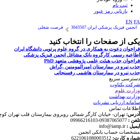
ثبت نام
بازیابی رمز عبور
EN
FA
انجمن فیزیک پزشکی ایران 3043507
فرصت شغلی
یکی از صفحات را انتخاب کنید
فراخوان دعوت به همکاری در گروه علوم پرتویی دانشگاه ایران
اطاعیه رسمی کارگروه بانک مشاغل انجمن فیزیک پزشکی
فراخوان جذب هیئت علمی پژوهشی متعهد PhD
حذب نیرو در بیمارستان امیرالمومنین -گراش
جذب نیرو در بیمارستان هاشمی رفسنجانی
دسترسی سریع
شرکت یکتاوب
وزارت علوم
وزارت بهداشت
سامانه ارزیابی نشریات
اطلاعات تماس
آدرس:
تهران- خیابان کارگر شمالی روبروی بیمارستان قلب تهران کوچه دانش ثا
تلفن :
09387065077-09966216103
ایمیل :
info@iamp.ir
مشخصات حساب بانکی انجمن
شماره کارت:
6221061080003512