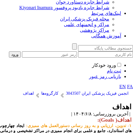
شرایط جایزه دستاورد جوان
شرایط جایزه یادبود پروفسور Kiyonari Inamura
لینک‌های مرتبط
مجله فیزیک پزشکی ایران
مراکز و انجمنهای علمی
مراکز پژوهشی
آموزش همگانی
ورود خودکار
ثبت نام
بازیابی رمز عبور
EN
F
انجمن فیزیک پزشکی ایران 3043507
کارگروه‌ها
اهداف
هداف
آخرین بروزرسانی: ۱۴۰۴/۶/۸ |
داف( Goals):
ستورالعمل های ممیزی:
ایجاد چهارچوب
ای استاندارد، جامع و علمی برای انجام ممیزی در مراکز تشخیصی و درمانی،