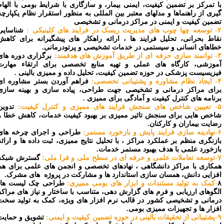
ا تمرکز بر تضمین کیفیت، ایمنی بیمار، و سازگاری با شرایط بومی با الهام
یری از راهنماها و مدلهای معتبر بین المللی به منظور استقرار نظام یکپارچه
ضمین کیفیت و ایمنی در مراکز درمانی و تشخیصی
 فرایند های کلینیکی :
شناسایی
قاط بحرانی، تحلیل فرایند ها ، ارائه راهکار های پیشگیرانه برای کاهش
طاهای انسانی و سیستمی در خدمات تشخیصی و پرتودرمانی.
 آموزش های هدفمند:
برگزاری دوره های
موزشی، کارگاه های عملی و تهیه منابع تخصصی برای ارتقاء مهارت
یزیسیست پزشکی در حوزه تضمین کیفیت، تحلیل داده و ممیزی بالینی .
شتیبانی تخصصی:
فراهم آوردن بستر مشاوره ای
رای مراکز درمانی و تشخیصی جهت طراحی، پیاده سازی و بهینه سازی
رنامه های کنترل کیفیت و آمادگی برای ممیزی .
ممیزی و کنترل کیفیت:
تدوین
اخص هایی برای سنجش تاثیر ممیزی بر بهبود کیفیت خدمات، کاهش خطا و
ضایت بیماران و کارکنان.
و بازخورد مستمر:
طراحی و اجرای چرخه های
ازنگری منظم بر عملکرد مراکز ، با تحلیل نتایج ممیزی، ثبت داده ها و ارائه
ازخورد علمی با هدف بهبود مستمر خدمات.
 سطح ملی و فرا ملی:
گسترش شبکه
مکاری با مراکز دانشگاهی ، نهادهای تخصصی و انجمن های علمی برای هم
فزایی دانش، همسان سازی استاندارد ها و مشارکت در پروژه های مشرک.
-کمک به تولید مستندات و ابزار های بومی ممیزی:
طراحی چک لیست ها،
لگوهای ارزیابی و فرم های گزارش دهی، متناسب با ساختار و نیاز های مراکز
رمانی و تشخیصی کشور در قالب نرم افزار های ویژه، کمک به تولید سخت
فزار ها و تجهیزات ممیزی بومی.
 تضمین کیفیت و ایمنی:
تشویق و حمایت