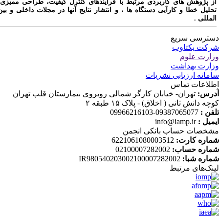
ز پژوهش های کاربردی مرتبط با فرآیندهای کنترل کیفیت، طراحی ممیزی،
حلیل خطا و کارآیی دستگاه ها ، و انتشار نتایج آنها در مجلات داخلی و بین
لمللی .
ترسی سریع
کت یکتاوب
ارت علوم
ارت بهداشت
مانه ارزیابی نشریات
لاعات تماس
رس:
تهران- خیابان کارگر شمالی روبروی بیمارستان قلب تهران
چه دانش ثانی ( اخلاق) - پلاک ۱۵ طبقه ۲
فن :
09387065077-09966216103
میل :
info@iamp.ir
خصات حساب بانکی انجمن
اره کارت:
6221061080003512
اره حساب:
02100007282002
اره شبا:
IR980540203002100007282002
نک‌های‌ مرتبط