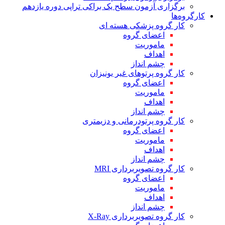
برگزاری آزمون سطح یک براکی تراپی دوره یازدهم
کارگروه‌ها
کار گروه پزشکی هسته ای
اعضای گروه
ماموریت
اهداف
چشم انداز
کار گروه پرتوهای غیر یونیزان
اعضای گروه
ماموریت
اهداف
چشم انداز
کار گروه پرتودرمانی و دزیمتری
اعضای گروه
ماموریت
اهداف
چشم انداز
کار گروه تصویربرداری MRI
اعضای گروه
ماموریت
اهداف
چشم انداز
کار گروه تصویربرداری X-Ray