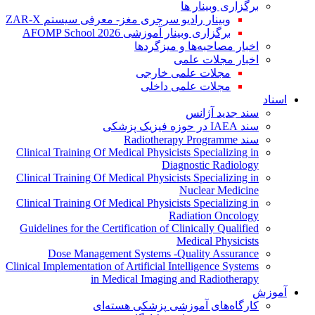
برگزاری وبینار ها
وبینار رادیو سرجری مغز- معرفی سیستم ZAR-X
برگزاری وبینار آموزشی AFOMP School 2026
اخبار مصاحبه‌ها و میزگردها
اخبار مجلات علمی
مجلات علمی خارجی
مجلات علمی داخلی
اسناد
سند جدید آژانس
سند IAEA در حوزه فیزیک پزشکی
سند Radiotherapy Programme
Clinical Training Of Medical Physicists Specializing in
Diagnostic Radiology
Clinical Training Of Medical Physicists Specializing in
Nuclear Medicine
Clinical Training Of Medical Physicists Specializing in
Radiation Oncology
Guidelines for the Certification of Clinically Qualified
Medical Physicists
Dose Management Systems -Quality Assurance
Clinical Implementation of Artificial Intelligence Systems
in Medical Imaging and Radiotherapy
آموزش
کارگاه‌های آموزشی پزشکی هسته‌ای