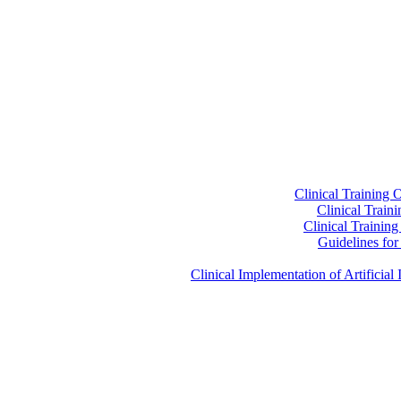
Clinical Training 
Clinical Train
Clinical Trainin
Guidelines for 
Clinical Implementation of Artificia