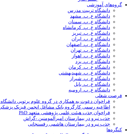
گروه‌های آموزشی
دانشگاه تربیت مدرس
دانشگاه ع. پ. مشهد
دانشگاه ع. پ. سمنان
دانشگاه ع. پ. کرمانشاه
دانشگاه ع. پ. تبریز
دانشگاه ع. پ. ایران
دانشگاه ع. پ. اصفهان
دانشگاه ع. پ. تهران
دانشگاه ع. پ. اهواز
دانشگاه ع. پ. یزد
دانشگاه ع. پ. کرمان
دانشگاه ع. پ. شهید‌بهشتی
دانشگاه ع. پ. شیراز
دانشگاه ع. پ. بابل
دانشگاه ع. پ. ارومیه
فرصت شغلی
فراخوان دعوت به همکاری در گروه علوم پرتویی دانشگاه ا
اطاعیه رسمی کارگروه بانک مشاغل انجمن فیزیک پزشکی
فراخوان جذب هیئت علمی پژوهشی متعهد PhD
حذب نیرو در بیمارستان امیرالمومنین -گراش
جذب نیرو در بیمارستان هاشمی رفسنجانی
کنگره‌ها