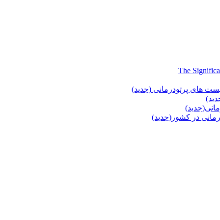
یست های پرتودرمانی (جدید)
دید)
انی(جدید)
انی در کشور(جدید)