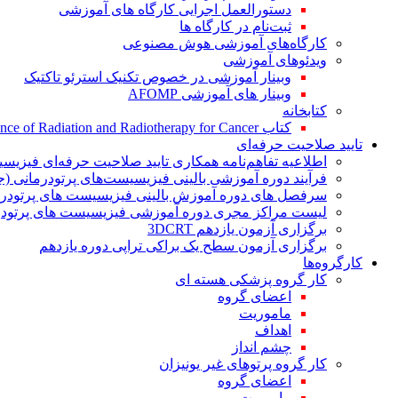
دستورالعمل اجرایی کارگاه های آموزشی
ثبت‌نام در کارگاه ها
کارگاه‌های آموزشی هوش مصنوعی
ویدئوهای آموزشی
وبینار آموزشی در خصوص تکنیک استرئو تاکتیک
وبینار های آموزشی AFOMP
کتابخانه
کتاب The Significance of Radiation and Radiotherapy for Cancer
تایید صلاحیت حرفه‌ای
اطلاعیه تفاهم‌نامه همکاری تایید صلاحیت حرفه‌ای فیزیس
فرآیند دوره آموزشی بالینی فیزیسیست‌های پرتودرمانی (ج
سرفصل های دوره آموزش بالینی فیزیسیست های پرتودرم
لیست مراکز مجری دوره آموزشی فیزیسیست های پرتودرم
برگزاری آزمون یازدهم 3DCRT
برگزاری آزمون سطح یک براکی تراپی دوره یازدهم
کارگروه‌ها
کار گروه پزشکی هسته ای
اعضای گروه
ماموریت
اهداف
چشم انداز
کار گروه پرتوهای غیر یونیزان
اعضای گروه
ماموریت