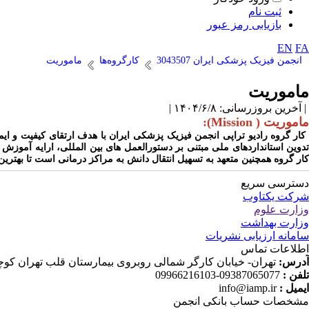
ثبت نام
بازیابی رمز عبور
EN
FA
انجمن فیزیک پزشکی ایران 3043507
کارگروه‌ها
ماموریت
ماموریت
| آخرین بروزرسانی: ۱۴۰۴/۶/۸ |
ماموریت ( Mission):
کار گروه رادیو تراپی انجمن فیزیک پزشکی ایران با هدف ارتقای کیفیت و ا
تدوین استانداردهای ملی مبتنی بر دستورالعمل های بین المللی، ارایه آموزش ه
کار گروه همچنین متعهد به تسهیل انتقال دانش به مراکز درمانی است تا بهترین
دسترسی سریع
شرکت یکتاوب
وزارت علوم
وزارت بهداشت
سامانه ارزیابی نشریات
اطلاعات تماس
آدرس:
تهران- خیابان کارگر شمالی روبروی بیمارستان قلب تهران کوچه دانش ثا
تلفن :
09387065077-09966216103
ایمیل :
info@iamp.ir
مشخصات حساب بانکی انجمن