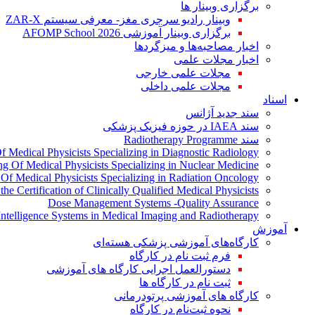
برگزاری وبینار ها
وبینار رادیو سرجری مغز- معرفی سیستم ZAR-X
برگزاری وبینار آموزشی AFOMP School 2026
اخبار مصاحبه‌ها و میزگردها
اخبار مجلات علمی
مجلات علمی خارجی
مجلات علمی داخلی
اسناد
سند جدید آژانس
سند IAEA در حوزه فیزیک پزشکی
سند Radiotherapy Programme
Of Medical Physicists Specializing in Diagnostic Radiology
ing Of Medical Physicists Specializing in Nuclear Medicine
g Of Medical Physicists Specializing in Radiation Oncology
the Certification of Clinically Qualified Medical Physicists
Dose Management Systems -Quality Assurance
l Intelligence Systems in Medical Imaging and Radiotherapy
آموزش
کارگاه‌های آموزشی پزشکی هسته‌ای
فرم ثبت نام در کارگاه
دستورالعمل اجرایی کارگاه های آموزشی
ثبت نام در کارگاه ها
کارگاه های آموزشی پرتودرمانی
نحوه ثبت‌نام در کارگاه