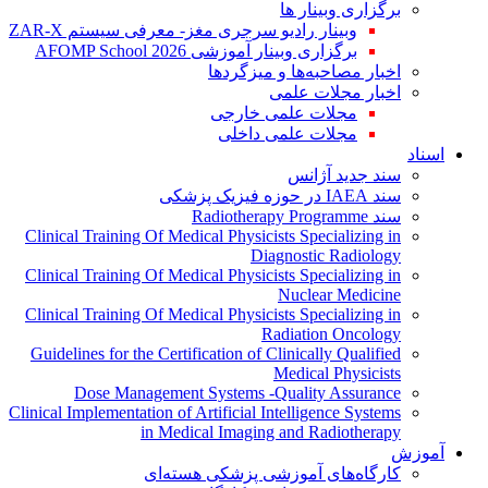
برگزاری وبینار ها
وبینار رادیو سرجری مغز- معرفی سیستم ZAR-X
برگزاری وبینار آموزشی AFOMP School 2026
اخبار مصاحبه‌ها و میزگردها
اخبار مجلات علمی
مجلات علمی خارجی
مجلات علمی داخلی
اسناد
سند جدید آژانس
سند IAEA در حوزه فیزیک پزشکی
سند Radiotherapy Programme
Clinical Training Of Medical Physicists Specializing in
Diagnostic Radiology
Clinical Training Of Medical Physicists Specializing in
Nuclear Medicine
Clinical Training Of Medical Physicists Specializing in
Radiation Oncology
Guidelines for the Certification of Clinically Qualified
Medical Physicists
Dose Management Systems -Quality Assurance
Clinical Implementation of Artificial Intelligence Systems
in Medical Imaging and Radiotherapy
آموزش
کارگاه‌های آموزشی پزشکی هسته‌ای