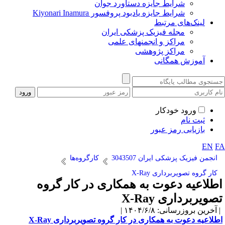
شرایط جایزه دستاورد جوان
شرایط جایزه یادبود پروفسور Kiyonari Inamura
لینک‌های مرتبط
مجله فیزیک پزشکی ایران
مراکز و انجمنهای علمی
مراکز پژوهشی
آموزش همگانی
ورود خودکار
ثبت نام
بازیابی رمز عبور
EN
F
انجمن فیزیک پزشکی ایران 3043507
کارگروه‌ها
کار گروه تصویربرداری X-Ray
طلاعیه دعوت به همکاری در کار گروه
صویربرداری X-Ray
آخرین بروزرسانی: ۱۴۰۴/۶/۸ |
طلاعیه دعوت به همکاری در کار گروه تصویربرداری X-Ray