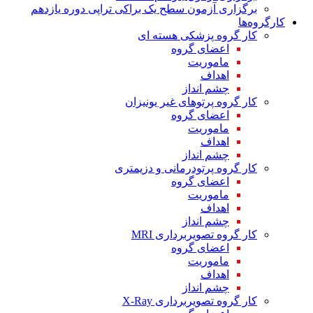
برگزاری آزمون سطح یک براکی تراپی دوره یازدهم
کارگروه‌ها
کار گروه پزشکی هسته ای
اعضای گروه
ماموریت
اهداف
چشم انداز
کار گروه پرتوهای غیر یونیزان
اعضای گروه
ماموریت
اهداف
چشم انداز
کار گروه پرتودرمانی و دزیمتری
اعضای گروه
ماموریت
اهداف
چشم انداز
کار گروه تصویربرداری MRI
اعضای گروه
ماموریت
اهداف
چشم انداز
کار گروه تصویربرداری X-Ray