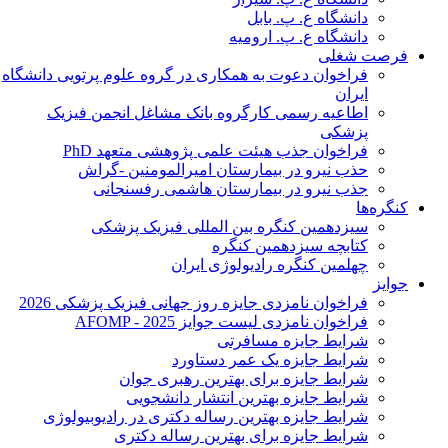
دانشگاه ع. پ. بابل
دانشگاه ع. پ. ارومیه
فرصت شغلی
فراخوان دعوت به همکاری در گروه علوم پرتویی دانشگاه
ایران
اطاعیه رسمی کارگروه بانک مشاغل انجمن فیزیک
پزشکی
فراخوان جذب هیئت علمی پژوهشی متعهد PhD
حذب نیرو در بیمارستان امیرالمومنین -گراش
جذب نیرو در بیمارستان هاشمی رفسنجانی
کنگره‌ها
سیزدهمین کنگره بین المللی فیزیک پزشکی
کتابچه سیزدهمین کنگره
چهلمین کنگره رادیولوژی ایران
جوایز
فراخوان نامزدی جایزه روز جهانی فیزیک پزشکی 2026
فراخوان نامزدی لیست جوایز AFOMP - 2025
شرایط جایزه مسافرتی
شرایط جایزه یک عمر دستاورد
شرایط جایزه برای بهترین رهبری جوان
شرایط جایزه بهترین انتشار دانشجویی
شرایط جایزه بهترین رساله دکتری در رادیوبیولوژی
شرایط جایزه برای بهترین رساله دکتری