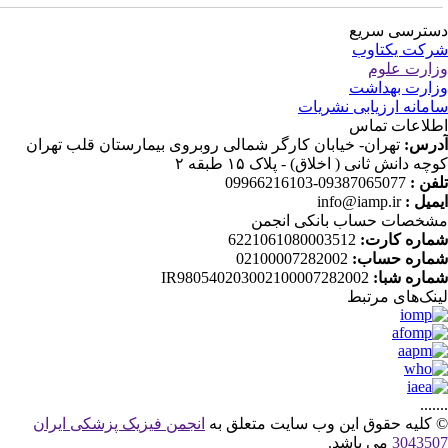
ترسی سریع
کت یکتاوب
ارت علوم
ارت بهداشت
مانه ارزیابی نشریات
لاعات تماس
رس:
تهران- خیابان کارگر شمالی روبروی بیمارستان قلب تهران
چه دانش ثانی ( اخلاق) - پلاک ۱۵ طبقه ۲
فن :
09387065077-09966216103
میل :
info@iamp.ir
خصات حساب بانکی انجمن
اره کارت:
6221061080003512
اره حساب:
02100007282002
اره شبا:
IR980540203002100007282002
نک‌های‌ مرتبط
....
کلیه حقوق این وب سایت متعلق به
انجمن فیزیک پزشکی ایران
30435
می باشد.