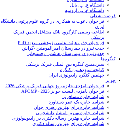
دانشگاه ع. پ. بابل
دانشگاه ع. پ. ارومیه
فرصت شغلی
فراخوان دعوت به همکاری در گروه علوم پرتویی دانشگاه
ایران
اطاعیه رسمی کارگروه بانک مشاغل انجمن فیزیک
پزشکی
فراخوان جذب هیئت علمی پژوهشی متعهد PhD
حذب نیرو در بیمارستان امیرالمومنین -گراش
جذب نیرو در بیمارستان هاشمی رفسنجانی
کنگره‌ها
سیزدهمین کنگره بین المللی فیزیک پزشکی
کتابچه سیزدهمین کنگره
چهلمین کنگره رادیولوژی ایران
جوایز
فراخوان نامزدی جایزه روز جهانی فیزیک پزشکی 2026
فراخوان نامزدی لیست جوایز AFOMP - 2025
شرایط جایزه مسافرتی
شرایط جایزه یک عمر دستاورد
شرایط جایزه برای بهترین رهبری جوان
شرایط جایزه بهترین انتشار دانشجویی
شرایط جایزه بهترین رساله دکتری در رادیوبیولوژی
شرایط جایزه برای بهترین رساله دکتری