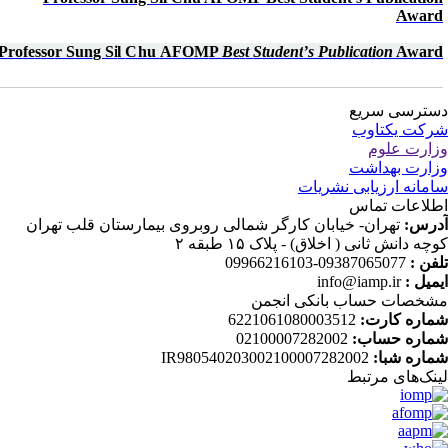
Awar
P
r
o
f
e
s
s
o
r Su
n
g S
i
l
C
hu
A
F
O
M
P
B
e
s
t
S
tudent
’
s Pu
b
l
i
c
a
t
i
o
n
Awa
r
ترسی سریع
کت یکتاوب
ارت علوم
ارت بهداشت
مانه ارزیابی نشریات
لاعات تماس
رس:
تهران- خیابان کارگر شمالی روبروی بیمارستان قلب تهران
چه دانش ثانی ( اخلاق) - پلاک ۱۵ طبقه ۲
فن :
09387065077-09966216103
میل :
info@iamp.ir
خصات حساب بانکی انجمن
اره کارت:
6221061080003512
اره حساب:
02100007282002
اره شبا:
IR980540203002100007282002
نک‌های‌ مرتبط