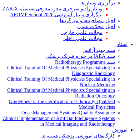
برگزاری وبینار ها
وبینار رادیو سرجری مغز- معرفی سیستم ZAR-X
برگزاری وبینار آموزشی AFOMP School 2026
اخبار مصاحبه‌ها و میزگردها
اخبار مجلات علمی
مجلات علمی خارجی
مجلات علمی داخلی
اسناد
سند جدید آژانس
سند IAEA در حوزه فیزیک پزشکی
سند Radiotherapy Programme
Clinical Training Of Medical Physicists Specializing in
Diagnostic Radiology
Clinical Training Of Medical Physicists Specializing in
Nuclear Medicine
Clinical Training Of Medical Physicists Specializing in
Radiation Oncology
Guidelines for the Certification of Clinically Qualified
Medical Physicists
Dose Management Systems -Quality Assurance
Clinical Implementation of Artificial Intelligence Systems
in Medical Imaging and Radiotherapy
آموزش
کارگاه‌های آموزشی پزشکی هسته‌ای