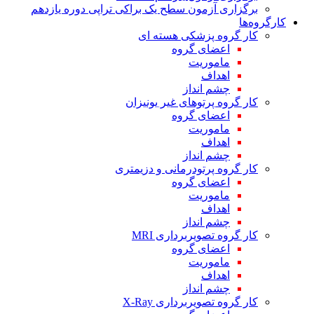
برگزاری آزمون سطح یک براکی تراپی دوره یازدهم
کارگروه‌ها
کار گروه پزشکی هسته ای
اعضای گروه
ماموریت
اهداف
چشم انداز
کار گروه پرتوهای غیر یونیزان
اعضای گروه
ماموریت
اهداف
چشم انداز
کار گروه پرتودرمانی و دزیمتری
اعضای گروه
ماموریت
اهداف
چشم انداز
کار گروه تصویربرداری MRI
اعضای گروه
ماموریت
اهداف
چشم انداز
کار گروه تصویربرداری X-Ray