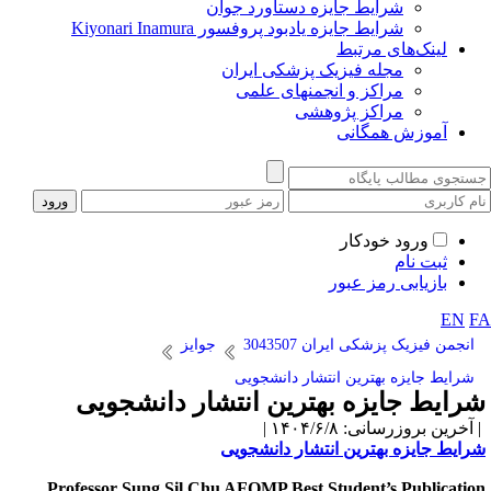
شرایط جایزه دستاورد جوان
شرایط جایزه یادبود پروفسور Kiyonari Inamura
لینک‌های مرتبط
مجله فیزیک پزشکی ایران
مراکز و انجمنهای علمی
مراکز پژوهشی
آموزش همگانی
ورود خودکار
ثبت نام
بازیابی رمز عبور
EN
F
انجمن فیزیک پزشکی ایران 3043507
جوایز
شرایط جایزه بهترین انتشار دانشجویی
رایط جایزه بهترین انتشار دانشجویی
آخرین بروزرسانی: ۱۴۰۴/۶/۸ |
رایط جایزه بهترین انتشار دانشجویی
Professor Sung Sil Chu AFOMP Best Student’s Publicatio