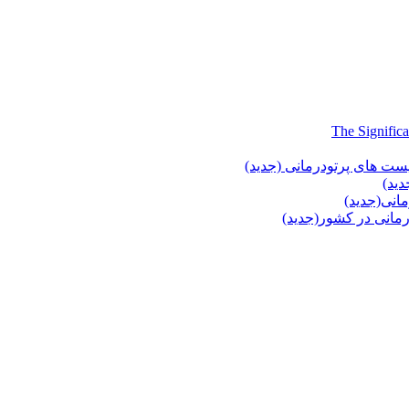
یست های پرتودرمانی (جدید)
دید)
انی(جدید)
انی در کشور(جدید)