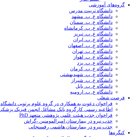
گروه‌های آموزشی
دانشگاه تربیت مدرس
دانشگاه ع. پ. مشهد
دانشگاه ع. پ. سمنان
دانشگاه ع. پ. کرمانشاه
دانشگاه ع. پ. تبریز
دانشگاه ع. پ. ایران
دانشگاه ع. پ. اصفهان
دانشگاه ع. پ. تهران
دانشگاه ع. پ. اهواز
دانشگاه ع. پ. یزد
دانشگاه ع. پ. کرمان
دانشگاه ع. پ. شهید‌بهشتی
دانشگاه ع. پ. شیراز
دانشگاه ع. پ. بابل
دانشگاه ع. پ. ارومیه
فرصت شغلی
فراخوان دعوت به همکاری در گروه علوم پرتویی دانشگاه ا
اطاعیه رسمی کارگروه بانک مشاغل انجمن فیزیک پزشکی
فراخوان جذب هیئت علمی پژوهشی متعهد PhD
حذب نیرو در بیمارستان امیرالمومنین -گراش
جذب نیرو در بیمارستان هاشمی رفسنجانی
کنگره‌ها