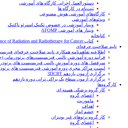
دستورالعمل اجرایی کارگاه های آموزشی
ثبت‌نام در کارگاه ها
کارگاه‌های آموزشی هوش مصنوعی
ویدئوهای آموزشی
وبینار آموزشی در خصوص تکنیک استرئو تاکتیک
وبینار های آموزشی AFOMP
کتابخانه
کتاب The Significance of Radiation and Radiotherapy for Cancer
تایید صلاحیت حرفه‌ای
اطلاعیه تفاهم‌نامه همکاری تایید صلاحیت حرفه‌ای فیزیس
فرآیند دوره آموزشی بالینی فیزیسیست‌های پرتودرمانی (ج
سرفصل های دوره آموزش بالینی فیزیسیست های پرتودرم
لیست مراکز مجری دوره آموزشی فیزیسیست های پرتودرم
برگزاری آزمون یازدهم 3DCRT
برگزاری آزمون سطح یک براکی تراپی دوره یازدهم
کارگروه‌ها
کار گروه پزشکی هسته ای
اعضای گروه
ماموریت
اهداف
چشم انداز
کار گروه پرتوهای غیر یونیزان
اعضای گروه
ماموریت