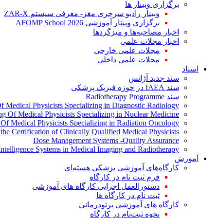
برگزاری وبینار ها
وبینار رادیو سرجری مغز- معرفی سیستم ZAR-X
برگزاری وبینار آموزشی AFOMP School 2026
اخبار مصاحبه‌ها و میزگردها
اخبار مجلات علمی
مجلات علمی خارجی
مجلات علمی داخلی
اسناد
سند جدید آژانس
سند IAEA در حوزه فیزیک پزشکی
سند Radiotherapy Programme
Of Medical Physicists Specializing in Diagnostic Radiology
ing Of Medical Physicists Specializing in Nuclear Medicine
g Of Medical Physicists Specializing in Radiation Oncology
the Certification of Clinically Qualified Medical Physicists
Dose Management Systems -Quality Assurance
l Intelligence Systems in Medical Imaging and Radiotherapy
آموزش
کارگاه‌های آموزشی پزشکی هسته‌ای
فرم ثبت نام در کارگاه
دستورالعمل اجرایی کارگاه های آموزشی
ثبت نام در کارگاه ها
کارگاه های آموزشی پرتودرمانی
نحوه ثبت‌نام در کارگاه