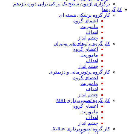
برگزاری آزمون سطح یک براکی تراپی دوره یازدهم
کارگروه‌ها
کار گروه پزشکی هسته ای
اعضای گروه
ماموریت
اهداف
چشم انداز
کار گروه پرتوهای غیر یونیزان
اعضای گروه
ماموریت
اهداف
چشم انداز
کار گروه پرتودرمانی و دزیمتری
اعضای گروه
ماموریت
اهداف
چشم انداز
کار گروه تصویربرداری MRI
اعضای گروه
ماموریت
اهداف
چشم انداز
کار گروه تصویربرداری X-Ray