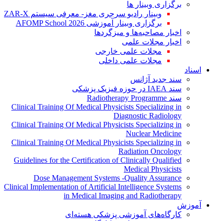
برگزاری وبینار ها
وبینار رادیو سرجری مغز- معرفی سیستم ZAR-X
برگزاری وبینار آموزشی AFOMP School 2026
اخبار مصاحبه‌ها و میزگردها
اخبار مجلات علمی
مجلات علمی خارجی
مجلات علمی داخلی
اسناد
سند جدید آژانس
سند IAEA در حوزه فیزیک پزشکی
سند Radiotherapy Programme
Clinical Training Of Medical Physicists Specializing in
Diagnostic Radiology
Clinical Training Of Medical Physicists Specializing in
Nuclear Medicine
Clinical Training Of Medical Physicists Specializing in
Radiation Oncology
Guidelines for the Certification of Clinically Qualified
Medical Physicists
Dose Management Systems -Quality Assurance
Clinical Implementation of Artificial Intelligence Systems
in Medical Imaging and Radiotherapy
آموزش
کارگاه‌های آموزشی پزشکی هسته‌ای