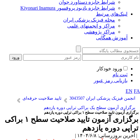
شرایط جایزه دستاورد جوان
شرایط جایزه یادبود پروفسور Kiyonari Inamura
لینک‌های مرتبط
مجله فیزیک پزشکی ایران
مراکز و انجمنهای علمی
مراکز پژوهشی
آموزش همگانی
ورود خودکار
ثبت نام
بازیابی رمز عبور
EN
F
انجمن فیزیک پزشکی ایران 3043507
تایید صلاحیت حرفه‌ای
برگزاری آزمون سطح یک براکی تراپی دوره یازدهم
گزاری آزمون تایید صلاحیت سطح ۱ براکی تراپی دوره یازدهم
برگزاری آزمون تایید صلاحیت سطح ۱ براکی
راپی دوره یازدهم
آخرین بروزرسانی: ۱۴۰۴/۶/۸ |