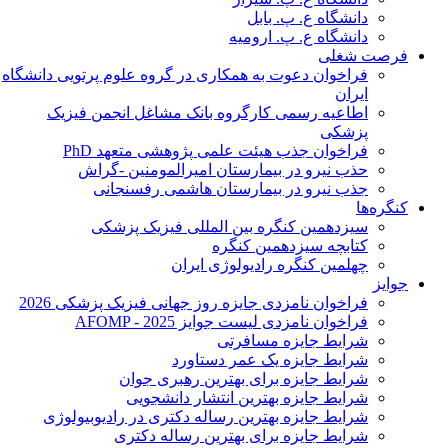
دانشگاه ع. پ. بابل
دانشگاه ع. پ. ارومیه
فرصت شغلی
فراخوان دعوت به همکاری در گروه علوم پرتویی دانشگاه
ایران
اطاعیه رسمی کارگروه بانک مشاغل انجمن فیزیک
پزشکی
فراخوان جذب هیئت علمی پژوهشی متعهد PhD
حذب نیرو در بیمارستان امیرالمومنین -گراش
جذب نیرو در بیمارستان هاشمی رفسنجانی
کنگره‌ها
سیزدهمین کنگره بین المللی فیزیک پزشکی
کتابچه سیزدهمین کنگره
چهلمین کنگره رادیولوژی ایران
جوایز
فراخوان نامزدی جایزه روز جهانی فیزیک پزشکی 2026
فراخوان نامزدی لیست جوایز AFOMP - 2025
شرایط جایزه مسافرتی
شرایط جایزه یک عمر دستاورد
شرایط جایزه برای بهترین رهبری جوان
شرایط جایزه بهترین انتشار دانشجویی
شرایط جایزه بهترین رساله دکتری در رادیوبیولوژی
شرایط جایزه برای بهترین رساله دکتری