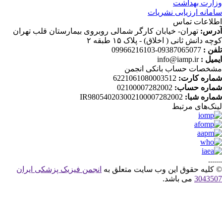
ارت بهداشت
مانه ارزیابی نشریات
لاعات تماس
رس:
تهران- خیابان کارگر شمالی روبروی بیمارستان قلب تهران
چه دانش ثانی ( اخلاق) - پلاک ۱۵ طبقه ۲
فن :
09387065077-09966216103
میل :
info@iamp.ir
خصات حساب بانکی انجمن
اره کارت:
6221061080003512
اره حساب:
02100007282002
اره شبا:
IR980540203002100007282002
نک‌های‌ مرتبط
....
کلیه حقوق این وب سایت متعلق به
انجمن فیزیک پزشکی ایران
30435
می باشد.