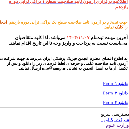
اطلاعیه برگزاری آزمون تایید صلاحیت سطح ۱ براکی تراپی دوره
ازدهم
هت ثبت‌نام در آزمون تایید صلاحیت سطح یک براکی تراپی دوره یازدهم
اینجا
ا کلیک
نمایید
.
خرین مهلت ثبت‌نام
۱۴۰۴/۱۱/۰۷
می‌باشد. لذا کلیه متقاضیان
ی‌بایست نسبت به پرداخت و واریز وجه تا این تاریخ اقدام نمایند.
ه اطلاع اعضای محترم انجمن فیزیک پزشکی ایران می‌رساند جهت شرکت در
زمون تایید صلاحیت علمی و حرفه‌ای لطفا فرم‌های زیر را دانلود و پس از
کمیل آن‌ها به ایمیل انجمن به نشانی info
iamp.ir ارسال نمایند.
نلود Form_۱
نلود Form_۲
نلود Form_۳
ترسی سریع
کت یکتاوب
ارت علوم