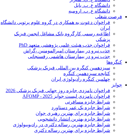
دانشگاه ع. پ. بابل
دانشگاه ع. پ. ارومیه
فرصت شغلی
فراخوان دعوت به همکاری در گروه علوم پرتویی دانشگاه
ایران
اطاعیه رسمی کارگروه بانک مشاغل انجمن فیزیک
پزشکی
فراخوان جذب هیئت علمی پژوهشی متعهد PhD
حذب نیرو در بیمارستان امیرالمومنین -گراش
جذب نیرو در بیمارستان هاشمی رفسنجانی
کنگره‌ها
سیزدهمین کنگره بین المللی فیزیک پزشکی
کتابچه سیزدهمین کنگره
چهلمین کنگره رادیولوژی ایران
جوایز
فراخوان نامزدی جایزه روز جهانی فیزیک پزشکی 2026
فراخوان نامزدی لیست جوایز AFOMP - 2025
شرایط جایزه مسافرتی
شرایط جایزه یک عمر دستاورد
شرایط جایزه برای بهترین رهبری جوان
شرایط جایزه بهترین انتشار دانشجویی
شرایط جایزه بهترین رساله دکتری در رادیوبیولوژی
شرایط جایزه برای بهترین رساله دکتری