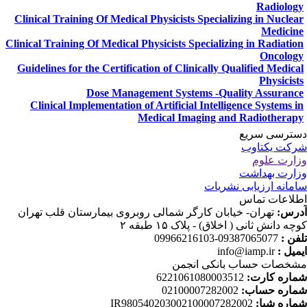
Radiolog
Clinical Training Of Medical Physicists Specializing in Nuclea
Medicin
Clinical Training Of Medical Physicists Specializing in Radiatio
Oncolog
Guidelines for the Certification of Clinically Qualified Medica
Physicist
Dose Management Systems -Quality Assuranc
Clinical Implementation of Artificial Intelligence Systems i
Medical Imaging and Radiotherap
ترسی سریع
کت یکتاوب
ارت علوم
ارت بهداشت
مانه ارزیابی نشریات
لاعات تماس
رس:
تهران- خیابان کارگر شمالی روبروی بیمارستان قلب تهران
چه دانش ثانی ( اخلاق) - پلاک ۱۵ طبقه ۲
فن :
09387065077-09966216103
میل :
info@iamp.ir
خصات حساب بانکی انجمن
اره کارت:
6221061080003512
اره حساب:
02100007282002
اره شبا:
IR980540203002100007282002