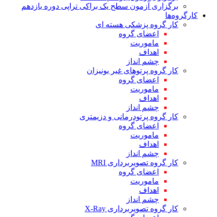
برگزاری آزمون سطح یک براکی تراپی دوره یازدهم
کارگروه‌ها
کار گروه پزشکی هسته ای
اعضای گروه
ماموریت
اهداف
چشم انداز
کار گروه پرتوهای غیر یونیزان
اعضای گروه
ماموریت
اهداف
چشم انداز
کار گروه پرتودرمانی و دزیمتری
اعضای گروه
ماموریت
اهداف
چشم انداز
کار گروه تصویربرداری MRI
اعضای گروه
ماموریت
اهداف
چشم انداز
کار گروه تصویربرداری X-Ray