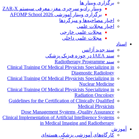
برگزاری وبینار ها
وبینار رادیو سرجری مغز- معرفی سیستم ZAR-X
برگزاری وبینار آموزشی AFOMP School 2026
اخبار مصاحبه‌ها و میزگردها
اخبار مجلات علمی
مجلات علمی خارجی
مجلات علمی داخلی
اسناد
سند جدید آژانس
سند IAEA در حوزه فیزیک پزشکی
سند Radiotherapy Programme
Clinical Training Of Medical Physicists Specializing in
Diagnostic Radiology
Clinical Training Of Medical Physicists Specializing in
Nuclear Medicine
Clinical Training Of Medical Physicists Specializing in
Radiation Oncology
Guidelines for the Certification of Clinically Qualified
Medical Physicists
Dose Management Systems -Quality Assurance
Clinical Implementation of Artificial Intelligence Systems
in Medical Imaging and Radiotherapy
آموزش
کارگاه‌های آموزشی پزشکی هسته‌ای