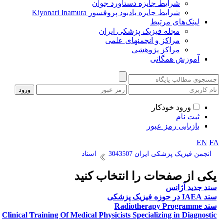
شرایط جایزه دستاورد جوان
شرایط جایزه یادبود پروفسور Kiyonari Inamura
لینک‌های مرتبط
مجله فیزیک پزشکی ایران
مراکز و انجمنهای علمی
مراکز پژوهشی
آموزش همگانی
ورود خودکار
ثبت نام
بازیابی رمز عبور
EN
F
انجمن فیزیک پزشکی ایران 3043507
اسناد
کی از صفحات را انتخاب کنید
ند جدید آژانس
IAE در حوزه فیزیک پزشکی
Radiotherapy Programm
Clinical Training Of Medical Physicists Specializing in Diagnosti