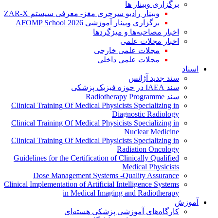
برگزاری وبینار ها
وبینار رادیو سرجری مغز- معرفی سیستم ZAR-X
برگزاری وبینار آموزشی AFOMP School 2026
اخبار مصاحبه‌ها و میزگردها
اخبار مجلات علمی
مجلات علمی خارجی
مجلات علمی داخلی
اسناد
سند جدید آژانس
سند IAEA در حوزه فیزیک پزشکی
سند Radiotherapy Programme
Clinical Training Of Medical Physicists Specializing in
Diagnostic Radiology
Clinical Training Of Medical Physicists Specializing in
Nuclear Medicine
Clinical Training Of Medical Physicists Specializing in
Radiation Oncology
Guidelines for the Certification of Clinically Qualified
Medical Physicists
Dose Management Systems -Quality Assurance
Clinical Implementation of Artificial Intelligence Systems
in Medical Imaging and Radiotherapy
آموزش
کارگاه‌های آموزشی پزشکی هسته‌ای