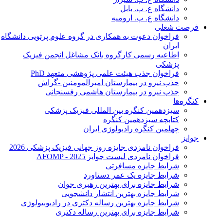
دانشگاه ع. پ. بابل
دانشگاه ع. پ. ارومیه
فرصت شغلی
فراخوان دعوت به همکاری در گروه علوم پرتویی دانشگاه
ایران
اطاعیه رسمی کارگروه بانک مشاغل انجمن فیزیک
پزشکی
فراخوان جذب هیئت علمی پژوهشی متعهد PhD
حذب نیرو در بیمارستان امیرالمومنین -گراش
جذب نیرو در بیمارستان هاشمی رفسنجانی
کنگره‌ها
سیزدهمین کنگره بین المللی فیزیک پزشکی
کتابچه سیزدهمین کنگره
چهلمین کنگره رادیولوژی ایران
جوایز
فراخوان نامزدی جایزه روز جهانی فیزیک پزشکی 2026
فراخوان نامزدی لیست جوایز AFOMP - 2025
شرایط جایزه مسافرتی
شرایط جایزه یک عمر دستاورد
شرایط جایزه برای بهترین رهبری جوان
شرایط جایزه بهترین انتشار دانشجویی
شرایط جایزه بهترین رساله دکتری در رادیوبیولوژی
شرایط جایزه برای بهترین رساله دکتری