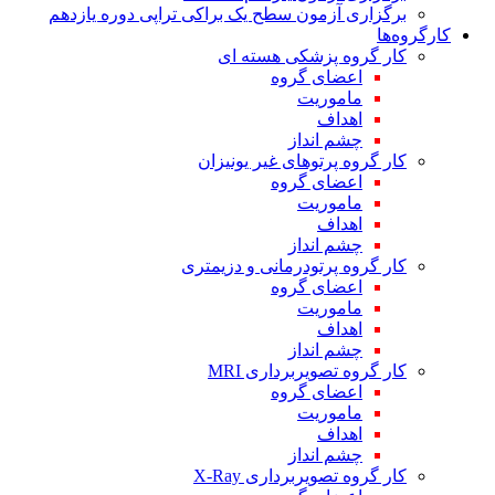
برگزاری آزمون سطح یک براکی تراپی دوره یازدهم
کارگروه‌ها
کار گروه پزشکی هسته ای
اعضای گروه
ماموریت
اهداف
چشم انداز
کار گروه پرتوهای غیر یونیزان
اعضای گروه
ماموریت
اهداف
چشم انداز
کار گروه پرتودرمانی و دزیمتری
اعضای گروه
ماموریت
اهداف
چشم انداز
کار گروه تصویربرداری MRI
اعضای گروه
ماموریت
اهداف
چشم انداز
کار گروه تصویربرداری X-Ray