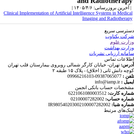
and Radiotherap
آخرین بروزرسانی: ۱۴۰۵/۴/۶ |
Clinical Implementation of Artificial Intelligence Systems in Medica
Imaging and Radiotherap
ترسی سریع
کت یکتاوب
ارت علوم
ارت بهداشت
مانه ارزیابی نشریات
لاعات تماس
رس:
تهران- خیابان کارگر شمالی روبروی بیمارستان قلب تهران
چه دانش ثانی ( اخلاق) - پلاک ۱۵ طبقه ۲
فن :
09387065077-09966216103
میل :
info@iamp.ir
خصات حساب بانکی انجمن
اره کارت:
6221061080003512
اره حساب:
02100007282002
اره شبا:
IR980540203002100007282002
نک‌های‌ مرتبط