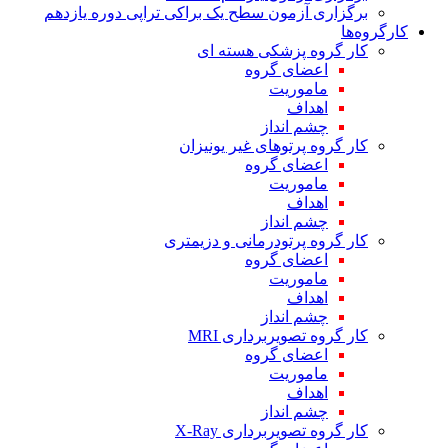
برگزا