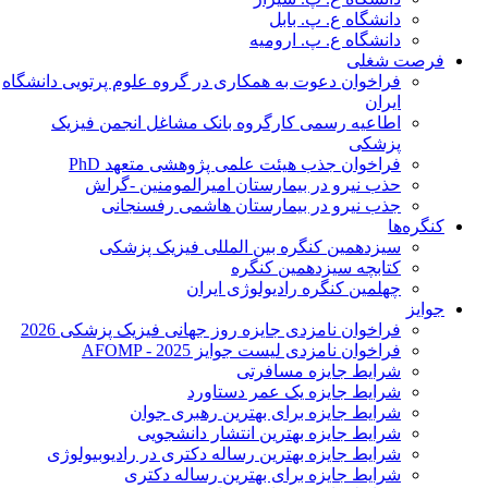
دانشگاه ع. پ. بابل
دانشگاه ع. پ. ارومیه
فرصت شغلی
فراخوان دعوت به همکاری در گروه علوم پرتویی دانشگاه
ایران
اطاعیه رسمی کارگروه بانک مشاغل انجمن فیزیک
پزشکی
فراخوان جذب هیئت علمی پژوهشی متعهد PhD
حذب نیرو در بیمارستان امیرالمومنین -گراش
جذب نیرو در بیمارستان هاشمی رفسنجانی
کنگره‌ها
سیزدهمین کنگره بین المللی فیزیک پزشکی
کتابچه سیزدهمین کنگره
چهلمین کنگره رادیولوژی ایران
جوایز
فراخوان نامزدی جایزه روز جهانی فیزیک پزشکی 2026
فراخوان نامزدی لیست جوایز AFOMP - 2025
شرایط جایزه مسافرتی
شرایط جایزه یک عمر دستاورد
شرایط جایزه برای بهترین رهبری جوان
شرایط جایزه بهترین انتشار دانشجویی
شرایط جایزه بهترین رساله دکتری در رادیوبیولوژی
شرایط جایزه برای بهترین رساله دکتری