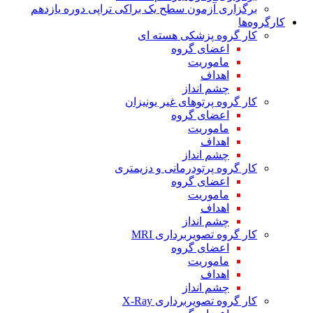
برگزاری آزمون سطح یک براکی تراپی دوره یازدهم
کارگروه‌ها
کار گروه پزشکی هسته ای
اعضای گروه
ماموریت
اهداف
چشم انداز
کار گروه پرتوهای غیر یونیزان
اعضای گروه
ماموریت
اهداف
چشم انداز
کار گروه پرتودرمانی و دزیمتری
اعضای گروه
ماموریت
اهداف
چشم انداز
کار گروه تصویربرداری MRI
اعضای گروه
ماموریت
اهداف
چشم انداز
کار گروه تصویربرداری X-Ray