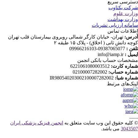
ترسی سریع
کت یکتاوب
ارت علوم
ارت بهداشت
مانه ارزیابی نشریات
لاعات تماس
رس:
تهران- خیابان کارگر شمالی روبروی بیمارستان قلب تهران
چه دانش ثانی ( اخلاق) - پلاک ۱۵ طبقه ۲
فن :
09387065077-09966216103
میل :
info@iamp.ir
خصات حساب بانکی انجمن
اره کارت:
6221061080003512
اره حساب:
02100007282002
اره شبا:
IR980540203002100007282002
نک‌های‌ مرتبط
....
کلیه حقوق این وب سایت متعلق به
انجمن فیزیک پزشکی ایران
30435
می باشد.