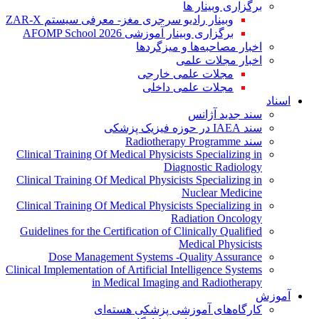
برگزاری وبینار ها
وبینار رادیو سرجری مغز- معرفی سیستم ZAR-X
برگزاری وبینار آموزشی AFOMP School 2026
اخبار مصاحبه‌ها و میزگردها
اخبار مجلات علمی
مجلات علمی خارجی
مجلات علمی داخلی
اسناد
سند جدید آژانس
سند IAEA در حوزه فیزیک پزشکی
سند Radiotherapy Programme
Clinical Training Of Medical Physicists Specializing in
Diagnostic Radiology
Clinical Training Of Medical Physicists Specializing in
Nuclear Medicine
Clinical Training Of Medical Physicists Specializing in
Radiation Oncology
Guidelines for the Certification of Clinically Qualified
Medical Physicists
Dose Management Systems -Quality Assurance
Clinical Implementation of Artificial Intelligence Systems
in Medical Imaging and Radiotherapy
آموزش
کارگاه‌های آموزشی پزشکی هسته‌ای