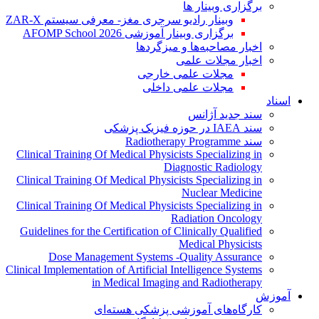
برگزاری وبینار ها
وبینار رادیو سرجری مغز- معرفی سیستم ZAR-X
برگزاری وبینار آموزشی AFOMP School 2026
اخبار مصاحبه‌ها و میزگردها
اخبار مجلات علمی
مجلات علمی خارجی
مجلات علمی داخلی
اسناد
سند جدید آژانس
سند IAEA در حوزه فیزیک پزشکی
سند Radiotherapy Programme
Clinical Training Of Medical Physicists Specializing in
Diagnostic Radiology
Clinical Training Of Medical Physicists Specializing in
Nuclear Medicine
Clinical Training Of Medical Physicists Specializing in
Radiation Oncology
Guidelines for the Certification of Clinically Qualified
Medical Physicists
Dose Management Systems -Quality Assurance
Clinical Implementation of Artificial Intelligence Systems
in Medical Imaging and Radiotherapy
آموزش
کارگاه‌های آموزشی پزشکی هسته‌ای