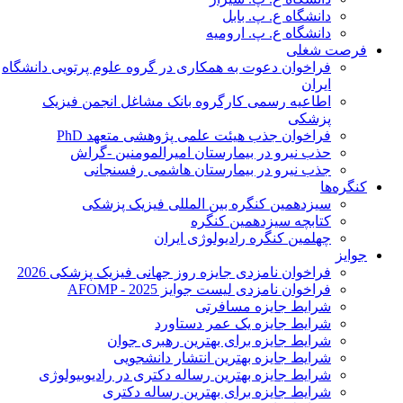
دانشگاه ع. پ. بابل
دانشگاه ع. پ. ارومیه
فرصت شغلی
فراخوان دعوت به همکاری در گروه علوم پرتویی دانشگاه
ایران
اطاعیه رسمی کارگروه بانک مشاغل انجمن فیزیک
پزشکی
فراخوان جذب هیئت علمی پژوهشی متعهد PhD
حذب نیرو در بیمارستان امیرالمومنین -گراش
جذب نیرو در بیمارستان هاشمی رفسنجانی
کنگره‌ها
سیزدهمین کنگره بین المللی فیزیک پزشکی
کتابچه سیزدهمین کنگره
چهلمین کنگره رادیولوژی ایران
جوایز
فراخوان نامزدی جایزه روز جهانی فیزیک پزشکی 2026
فراخوان نامزدی لیست جوایز AFOMP - 2025
شرایط جایزه مسافرتی
شرایط جایزه یک عمر دستاورد
شرایط جایزه برای بهترین رهبری جوان
شرایط جایزه بهترین انتشار دانشجویی
شرایط جایزه بهترین رساله دکتری در رادیوبیولوژی
شرایط جایزه برای بهترین رساله دکتری