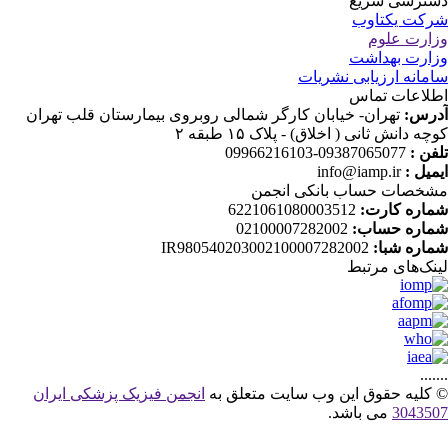
ترسی سریع
کت یکتاوب
ارت علوم
ارت بهداشت
مانه ارزیابی نشریات
لاعات تماس
رس:
تهران- خیابان کارگر شمالی روبروی بیمارستان قلب تهران
چه دانش ثانی ( اخلاق) - پلاک ۱۵ طبقه ۲
فن :
09387065077-09966216103
میل :
info@iamp.ir
خصات حساب بانکی انجمن
اره کارت:
6221061080003512
اره حساب:
02100007282002
اره شبا:
IR980540203002100007282002
نک‌های‌ مرتبط
....
کلیه حقوق این وب سایت متعلق به
انجمن فیزیک پزشکی ایران
30435
می باشد.