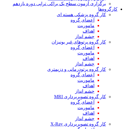
برگزاری آزمون سطح یک براکی تراپی دوره یازدهم
کارگروه‌ها
کار گروه پزشکی هسته ای
اعضای گروه
ماموریت
اهداف
چشم انداز
کار گروه پرتوهای غیر یونیزان
اعضای گروه
ماموریت
اهداف
چشم انداز
کار گروه پرتودرمانی و دزیمتری
اعضای گروه
ماموریت
اهداف
چشم انداز
کار گروه تصویربرداری MRI
اعضای گروه
ماموریت
اهداف
چشم انداز
کار گروه تصویربرداری X-Ray