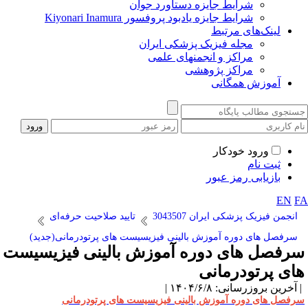
شرایط جایزه دستاورد جوان
شرایط جایزه یادبود پروفسور Kiyonari Inamura
لینک‌های مرتبط
مجله فیزیک پزشکی ایران
مراکز و انجمنهای علمی
مراکز پژوهشی
آموزش همگانی
ورود خودکار
ثبت نام
بازیابی رمز عبور
EN
F
انجمن فیزیک پزشکی ایران 3043507
تایید صلاحیت حرفه‌ای
سرفصل های دوره آموزش بالینی فیزیسیست های پرتودرمانی(جدید)
رفصل های دوره آموزش بالینی فیزیسیست
ای پرتودرمانی
آخرین بروزرسانی: ۱۴۰۴/۶/۸ |
رفصل های دوره آموزش بالینی فیزیسیست های پرتودرمانی