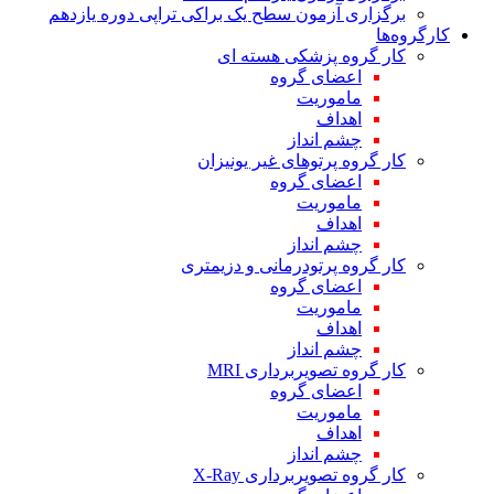
برگزاری آزمون سطح یک براکی تراپی دوره یازدهم
کارگروه‌ها
کار گروه پزشکی هسته ای
اعضای گروه
ماموریت
اهداف
چشم انداز
کار گروه پرتوهای غیر یونیزان
اعضای گروه
ماموریت
اهداف
چشم انداز
کار گروه پرتودرمانی و دزیمتری
اعضای گروه
ماموریت
اهداف
چشم انداز
کار گروه تصویربرداری MRI
اعضای گروه
ماموریت
اهداف
چشم انداز
کار گروه تصویربرداری X-Ray