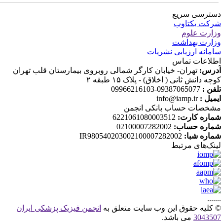
ترسی سریع
کت یکتاوب
ارت علوم
ارت بهداشت
مانه ارزیابی نشریات
لاعات تماس
رس:
تهران- خیابان کارگر شمالی روبروی بیمارستان قلب تهران
چه دانش ثانی ( اخلاق) - پلاک ۱۵ طبقه ۲
فن :
09387065077-09966216103
میل :
info@iamp.ir
خصات حساب بانکی انجمن
اره کارت:
6221061080003512
اره حساب:
02100007282002
اره شبا:
IR980540203002100007282002
نک‌های‌ مرتبط
....
کلیه حقوق این وب سایت متعلق به
انجمن فیزیک پزشکی ایران
30435
می باشد.