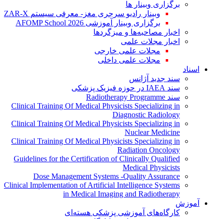
برگزاری وبینار ها
وبینار رادیو سرجری مغز- معرفی سیستم ZAR-X
برگزاری وبینار آموزشی AFOMP School 2026
اخبار مصاحبه‌ها و میزگردها
اخبار مجلات علمی
مجلات علمی خارجی
مجلات علمی داخلی
اسناد
سند جدید آژانس
سند IAEA در حوزه فیزیک پزشکی
سند Radiotherapy Programme
Clinical Training Of Medical Physicists Specializing in
Diagnostic Radiology
Clinical Training Of Medical Physicists Specializing in
Nuclear Medicine
Clinical Training Of Medical Physicists Specializing in
Radiation Oncology
Guidelines for the Certification of Clinically Qualified
Medical Physicists
Dose Management Systems -Quality Assurance
Clinical Implementation of Artificial Intelligence Systems
in Medical Imaging and Radiotherapy
آموزش
کارگاه‌های آموزشی پزشکی هسته‌ای