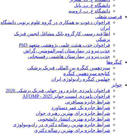
دانشگاه ع. پ. بابل
دانشگاه ع. پ. ارومیه
فرصت شغلی
فراخوان دعوت به همکاری در گروه علوم پرتویی دانشگاه
ایران
اطاعیه رسمی کارگروه بانک مشاغل انجمن فیزیک
پزشکی
فراخوان جذب هیئت علمی پژوهشی متعهد PhD
حذب نیرو در بیمارستان امیرالمومنین -گراش
جذب نیرو در بیمارستان هاشمی رفسنجانی
کنگره‌ها
سیزدهمین کنگره بین المللی فیزیک پزشکی
کتابچه سیزدهمین کنگره
چهلمین کنگره رادیولوژی ایران
جوایز
فراخوان نامزدی جایزه روز جهانی فیزیک پزشکی 2026
فراخوان نامزدی لیست جوایز AFOMP - 2025
شرایط جایزه مسافرتی
شرایط جایزه یک عمر دستاورد
شرایط جایزه برای بهترین رهبری جوان
شرایط جایزه بهترین انتشار دانشجویی
شرایط جایزه بهترین رساله دکتری در رادیوبیولوژی
شرایط جایزه برای بهترین رساله دکتری