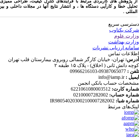
ز پژوهش های کاربردی مرتبط با فرآیندهای کنترل کیفیت، طراحی ممیزی،
حلیل خطا و کارآیی دستگاه ها ، و انتشار نتایج آنها در مجلات داخلی و بین
لمللی .
ترسی سریع
کت یکتاوب
ارت علوم
ارت بهداشت
مانه ارزیابی نشریات
لاعات تماس
رس:
تهران- خیابان کارگر شمالی روبروی بیمارستان قلب تهران
چه دانش ثانی ( اخلاق) - پلاک ۱۵ طبقه ۲
فن :
09387065077-09966216103
میل :
info@iamp.ir
خصات حساب بانکی انجمن
اره کارت:
6221061080003512
اره حساب:
02100007282002
اره شبا:
IR980540203002100007282002
نک‌های‌ مرتبط