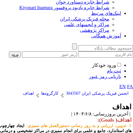
شرایط جایزه دستاورد جوان
شرایط جایزه یادبود پروفسور Kiyonari Inamura
لینک‌های مرتبط
مجله فیزیک پزشکی ایران
مراکز و انجمنهای علمی
مراکز پژوهشی
آموزش همگانی
ورود خودکار
ثبت نام
بازیابی رمز عبور
EN
F
انجمن فیزیک پزشکی ایران 3043507
کارگروه‌ها
اهداف
هداف
آخرین بروزرسانی: ۱۴۰۴/۶/۸ |
داف( Goals):
ستورالعمل های ممیزی:
ایجاد چهارچوب
ای استاندارد، جامع و علمی برای انجام ممیزی در مراکز تشخیصی و درمانی،