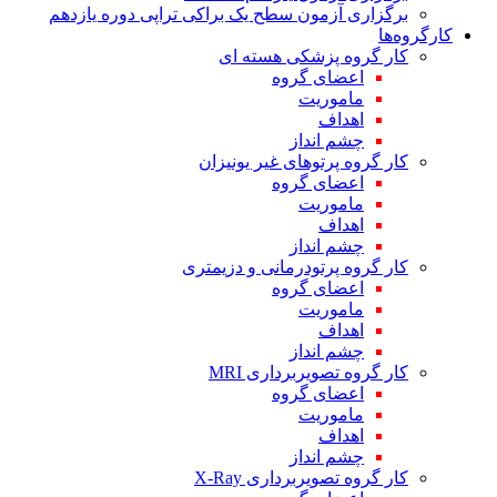
برگزاری آزمون سطح یک براکی تراپی دوره یازدهم
کارگروه‌ها
کار گروه پزشکی هسته ای
اعضای گروه
ماموریت
اهداف
چشم انداز
کار گروه پرتوهای غیر یونیزان
اعضای گروه
ماموریت
اهداف
چشم انداز
کار گروه پرتودرمانی و دزیمتری
اعضای گروه
ماموریت
اهداف
چشم انداز
کار گروه تصویربرداری MRI
اعضای گروه
ماموریت
اهداف
چشم انداز
کار گروه تصویربرداری X-Ray