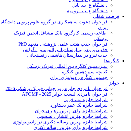
دانشگاه ع. پ. بابل
دانشگاه ع. پ. ارومیه
فرصت شغلی
فراخوان دعوت به همکاری در گروه علوم پرتویی دانشگاه
ایران
اطاعیه رسمی کارگروه بانک مشاغل انجمن فیزیک
پزشکی
فراخوان جذب هیئت علمی پژوهشی متعهد PhD
حذب نیرو در بیمارستان امیرالمومنین -گراش
جذب نیرو در بیمارستان هاشمی رفسنجانی
کنگره‌ها
سیزدهمین کنگره بین المللی فیزیک پزشکی
کتابچه سیزدهمین کنگره
چهلمین کنگره رادیولوژی ایران
جوایز
فراخوان نامزدی جایزه روز جهانی فیزیک پزشکی 2026
فراخوان نامزدی لیست جوایز AFOMP - 2025
شرایط جایزه مسافرتی
شرایط جایزه یک عمر دستاورد
شرایط جایزه برای بهترین رهبری جوان
شرایط جایزه بهترین انتشار دانشجویی
شرایط جایزه بهترین رساله دکتری در رادیوبیولوژی
شرایط جایزه برای بهترین رساله دکتری