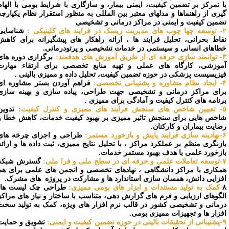
ا تمرکز بر تضمین کیفیت، ایمنی بیمار، و سازگاری با شرایط بومی با الهام
یری از راهنماها و مدلهای معتبر بین المللی به منظور استقرار نظام یکپارچه
ضمین کیفیت و ایمنی در مراکز درمانی و تشخیصی
 فرایند های کلینیکی :
شناسایی
قاط بحرانی، تحلیل فرایند ها ، ارائه راهکار های پیشگیرانه برای کاهش
طاهای انسانی و سیستمی در خدمات تشخیصی و پرتودرمانی.
 آموزش های هدفمند:
برگزاری دوره های
موزشی، کارگاه های عملی و تهیه منابع تخصصی برای ارتقاء مهارت
یزیسیست پزشکی در حوزه تضمین کیفیت، تحلیل داده و ممیزی بالینی .
شتیبانی تخصصی:
فراهم آوردن بستر مشاوره ای
رای مراکز درمانی و تشخیصی جهت طراحی، پیاده سازی و بهینه سازی
رنامه های کنترل کیفیت و آمادگی برای ممیزی .
ممیزی و کنترل کیفیت:
تدوین
اخص هایی برای سنجش تاثیر ممیزی بر بهبود کیفیت خدمات، کاهش خطا و
ضایت بیماران و کارکنان.
و بازخورد مستمر:
طراحی و اجرای چرخه های
ازنگری منظم بر عملکرد مراکز ، با تحلیل نتایج ممیزی، ثبت داده ها و ارائه
ازخورد علمی با هدف بهبود مستمر خدمات.
 سطح ملی و فرا ملی:
گسترش شبکه
مکاری با مراکز دانشگاهی ، نهادهای تخصصی و انجمن های علمی برای هم
فزایی دانش، همسان سازی استاندارد ها و مشارکت در پروژه های مشرک.
-کمک به تولید مستندات و ابزار های بومی ممیزی:
طراحی چک لیست ها،
لگوهای ارزیابی و فرم های گزارش دهی، متناسب با ساختار و نیاز های مراکز
رمانی و تشخیصی کشور در قالب نرم افزار های ویژه، کمک به تولید سخت
فزار ها و تجهیزات ممیزی بومی.
 تضمین کیفیت و ایمنی:
تشویق و حمایت