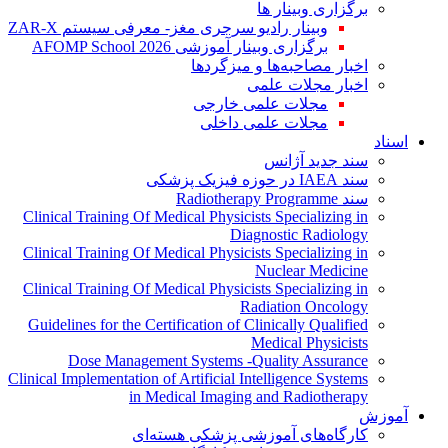
برگزاری وبینار ها
وبینار رادیو سرجری مغز- معرفی سیستم ZAR-X
برگزاری وبینار آموزشی AFOMP School 2026
اخبار مصاحبه‌ها و میزگردها
اخبار مجلات علمی
مجلات علمی خارجی
مجلات علمی داخلی
اسناد
سند جدید آژانس
سند IAEA در حوزه فیزیک پزشکی
سند Radiotherapy Programme
Clinical Training Of Medical Physicists Specializing in
Diagnostic Radiology
Clinical Training Of Medical Physicists Specializing in
Nuclear Medicine
Clinical Training Of Medical Physicists Specializing in
Radiation Oncology
Guidelines for the Certification of Clinically Qualified
Medical Physicists
Dose Management Systems -Quality Assurance
Clinical Implementation of Artificial Intelligence Systems
in Medical Imaging and Radiotherapy
آموزش
کارگاه‌های آموزشی پزشکی هسته‌ای