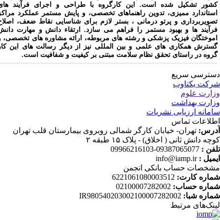
شور تشکیل شده است. این کارگروه با طراحی و اجرای فرآیند های
ستاندارد ممیزی، تدوین راهنماهای تخصصی، و پایش مستمر عملکرد مراکز
صویربرداری و پرتو درمانی ، بستر لازم برای شناسایی نقاط ضعف، اصلاح
رآیند ها و بهبود مستمر را فراهم می سازد. ارتقاء دانش و مهارت دانش
موختگان فیزیک پزشکی و رشته های مربوطه، ارائه مشاوره های تخصصی، و
سترش همکاری های علمی و بین المللی نیز از دیگر رسالت های این کار
روه در راستای تحقق نظام سلامت مبتنی بر کیفیت و شفافیت است.
ترسی سریع
کت یکتاوب
ارت علوم
ارت بهداشت
مانه ارزیابی نشریات
لاعات تماس
رس:
تهران- خیابان کارگر شمالی روبروی بیمارستان قلب تهران
چه دانش ثانی ( اخلاق) - پلاک ۱۵ طبقه ۲
فن :
09387065077-09966216103
میل :
info@iamp.ir
خصات حساب بانکی انجمن
اره کارت:
6221061080003512
اره حساب:
02100007282002
اره شبا:
IR980540203002100007282002
نک‌های‌ مرتبط