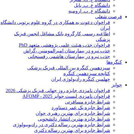
دانشگاه ع. پ. بابل
دانشگاه ع. پ. ارومیه
فرصت شغلی
فراخوان دعوت به همکاری در گروه علوم پرتویی دانشگاه
ایران
اطاعیه رسمی کارگروه بانک مشاغل انجمن فیزیک
پزشکی
فراخوان جذب هیئت علمی پژوهشی متعهد PhD
حذب نیرو در بیمارستان امیرالمومنین -گراش
جذب نیرو در بیمارستان هاشمی رفسنجانی
کنگره‌ها
سیزدهمین کنگره بین المللی فیزیک پزشکی
کتابچه سیزدهمین کنگره
چهلمین کنگره رادیولوژی ایران
جوایز
فراخوان نامزدی جایزه روز جهانی فیزیک پزشکی 2026
فراخوان نامزدی لیست جوایز AFOMP - 2025
شرایط جایزه مسافرتی
شرایط جایزه یک عمر دستاورد
شرایط جایزه برای بهترین رهبری جوان
شرایط جایزه بهترین انتشار دانشجویی
شرایط جایزه بهترین رساله دکتری در رادیوبیولوژی
شرایط جایزه برای بهترین رساله دکتری