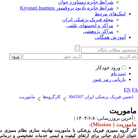
شرایط جایزه دستاورد جوان
شرایط جایزه یادبود پروفسور Kiyonari Inamura
لینک‌های مرتبط
مجله فیزیک پزشکی ایران
مراکز و انجمنهای علمی
مراکز پژوهشی
آموزش همگانی
ورود خودکار
ثبت نام
بازیابی رمز عبور
EN
F
انجمن فیزیک پزشکی ایران 3043507
کارگروه‌ها
ماموریت
اموریت
آخرین بروزرسانی: ۱۴۰۴/۶/۸ |
موریت ( Mission):
ار گروه ممیزی فیزیک پزشکی با ماموریت نهادینه سازی نظام ممیزی به
نوان ابزاری حیاتی برای ارتقای کیفیت و ایمنی خدمات تشخیصی و درمانی