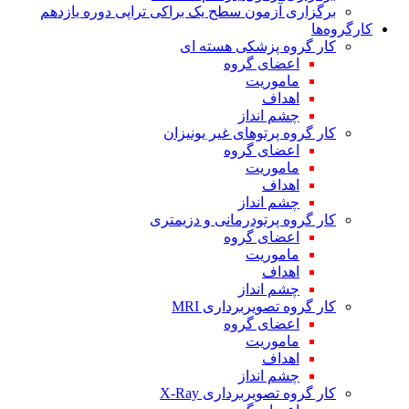
برگزاری آزمون سطح یک براکی تراپی دوره یازدهم
کارگروه‌ها
کار گروه پزشکی هسته ای
اعضای گروه
ماموریت
اهداف
چشم انداز
کار گروه پرتوهای غیر یونیزان
اعضای گروه
ماموریت
اهداف
چشم انداز
کار گروه پرتودرمانی و دزیمتری
اعضای گروه
ماموریت
اهداف
چشم انداز
کار گروه تصویربرداری MRI
اعضای گروه
ماموریت
اهداف
چشم انداز
کار گروه تصویربرداری X-Ray