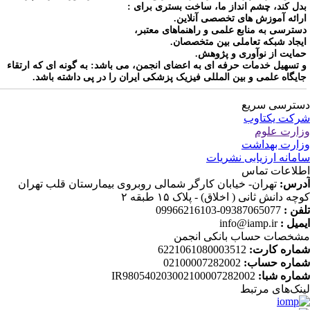
دل کند، چشم انداز ما، ساخت بستری برای :
رائه آموزش های تخصصی آنلاین.
سترسی به منابع علمی و راهنماهای معتبر،
یجاد شبکه تعاملی بین متخصصان.
مایت از نوآوری و پژوهش.
 تسهیل خدمات حرفه ای به اعضای انجمن، می باشد: به گونه ای که ارتقاء
ایگاه علمی و بین المللی فیزیک پزشکی ایران را در پی داشته باشد.
ترسی سریع
کت یکتاوب
ارت علوم
ارت بهداشت
مانه ارزیابی نشریات
لاعات تماس
رس:
تهران- خیابان کارگر شمالی روبروی بیمارستان قلب تهران
چه دانش ثانی ( اخلاق) - پلاک ۱۵ طبقه ۲
فن :
09387065077-09966216103
میل :
info@iamp.ir
خصات حساب بانکی انجمن
اره کارت:
6221061080003512
اره حساب:
02100007282002
اره شبا:
IR980540203002100007282002
نک‌های‌ مرتبط