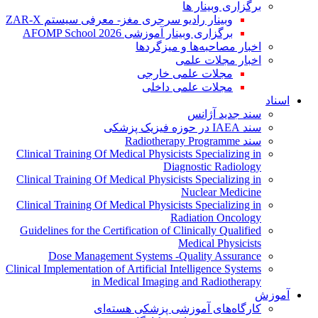
برگزاری وبینار ها
وبینار رادیو سرجری مغز- معرفی سیستم ZAR-X
برگزاری وبینار آموزشی AFOMP School 2026
اخبار مصاحبه‌ها و میزگردها
اخبار مجلات علمی
مجلات علمی خارجی
مجلات علمی داخلی
اسناد
سند جدید آژانس
سند IAEA در حوزه فیزیک پزشکی
سند Radiotherapy Programme
Clinical Training Of Medical Physicists Specializing in
Diagnostic Radiology
Clinical Training Of Medical Physicists Specializing in
Nuclear Medicine
Clinical Training Of Medical Physicists Specializing in
Radiation Oncology
Guidelines for the Certification of Clinically Qualified
Medical Physicists
Dose Management Systems -Quality Assurance
Clinical Implementation of Artificial Intelligence Systems
in Medical Imaging and Radiotherapy
آموزش
کارگاه‌های آموزشی پزشکی هسته‌ای