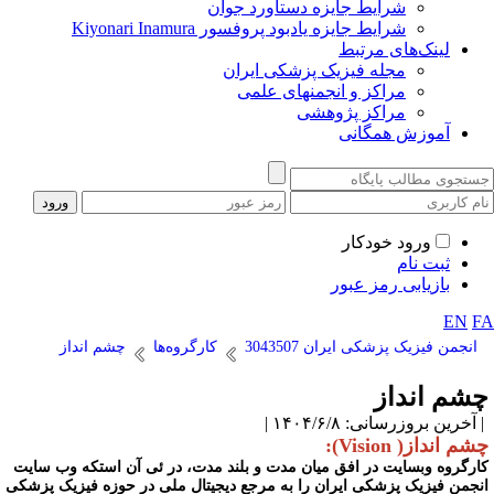
شرایط جایزه دستاورد جوان
شرایط جایزه یادبود پروفسور Kiyonari Inamura
لینک‌های مرتبط
مجله فیزیک پزشکی ایران
مراکز و انجمنهای علمی
مراکز پژوهشی
آموزش همگانی
ورود خودکار
ثبت نام
بازیابی رمز عبور
EN
F
انجمن فیزیک پزشکی ایران 3043507
کارگروه‌ها
چشم انداز
شم انداز
آخرین بروزرسانی: ۱۴۰۴/۶/۸ |
م انداز( Vision):
ارگروه وبسایت در افق میان مدت و بلند مدت، در ئی آن استکه وب سایت
نجمن فیزیک پزشکی ایران را به مرجع دیجیتال ملی در حوزه فیزیک پزشکی