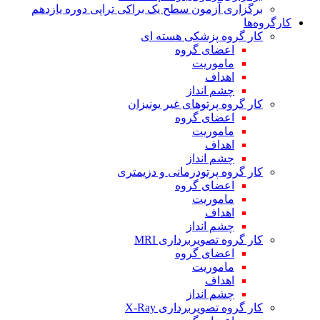
برگزاری آزمون سطح یک براکی تراپی دوره یازدهم
کارگروه‌ها
کار گروه پزشکی هسته ای
اعضای گروه
ماموریت
اهداف
چشم انداز
کار گروه پرتوهای غیر یونیزان
اعضای گروه
ماموریت
اهداف
چشم انداز
کار گروه پرتودرمانی و دزیمتری
اعضای گروه
ماموریت
اهداف
چشم انداز
کار گروه تصویربرداری MRI
اعضای گروه
ماموریت
اهداف
چشم انداز
کار گروه تصویربرداری X-Ray