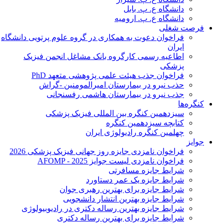
دانشگاه ع. پ. بابل
دانشگاه ع. پ. ارومیه
فرصت شغلی
فراخوان دعوت به همکاری در گروه علوم پرتویی دانشگاه
ایران
اطاعیه رسمی کارگروه بانک مشاغل انجمن فیزیک
پزشکی
فراخوان جذب هیئت علمی پژوهشی متعهد PhD
حذب نیرو در بیمارستان امیرالمومنین -گراش
جذب نیرو در بیمارستان هاشمی رفسنجانی
کنگره‌ها
سیزدهمین کنگره بین المللی فیزیک پزشکی
کتابچه سیزدهمین کنگره
چهلمین کنگره رادیولوژی ایران
جوایز
فراخوان نامزدی جایزه روز جهانی فیزیک پزشکی 2026
فراخوان نامزدی لیست جوایز AFOMP - 2025
شرایط جایزه مسافرتی
شرایط جایزه یک عمر دستاورد
شرایط جایزه برای بهترین رهبری جوان
شرایط جایزه بهترین انتشار دانشجویی
شرایط جایزه بهترین رساله دکتری در رادیوبیولوژی
شرایط جایزه برای بهترین رساله دکتری