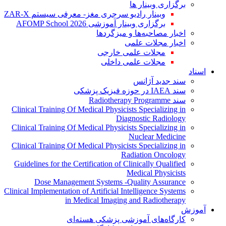
برگزاری وبینار ها
وبینار رادیو سرجری مغز- معرفی سیستم ZAR-X
برگزاری وبینار آموزشی AFOMP School 2026
اخبار مصاحبه‌ها و میزگردها
اخبار مجلات علمی
مجلات علمی خارجی
مجلات علمی داخلی
اسناد
سند جدید آژانس
سند IAEA در حوزه فیزیک پزشکی
سند Radiotherapy Programme
Clinical Training Of Medical Physicists Specializing in
Diagnostic Radiology
Clinical Training Of Medical Physicists Specializing in
Nuclear Medicine
Clinical Training Of Medical Physicists Specializing in
Radiation Oncology
Guidelines for the Certification of Clinically Qualified
Medical Physicists
Dose Management Systems -Quality Assurance
Clinical Implementation of Artificial Intelligence Systems
in Medical Imaging and Radiotherapy
آموزش
کارگاه‌های آموزشی پزشکی هسته‌ای