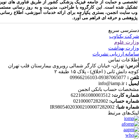
خصصی و حمایت از جامعه فیزیک پزشکی کشور از طریق فناوری های نوین
شکیل شده است. این کارگروه با طراحی، مدیریت و به روز رسانی مستمر
ب سایت انجمن، بستری یکپارچه برای ارائه خدمات آموزشی، اطلاع رسانی،
ژوهشی و حرفه ای فراهم می آورد.
ترسی سریع
کت یکتاوب
ارت علوم
ارت بهداشت
مانه ارزیابی نشریات
لاعات تماس
رس:
تهران- خیابان کارگر شمالی روبروی بیمارستان قلب تهران
چه دانش ثانی ( اخلاق) - پلاک ۱۵ طبقه ۲
فن :
09387065077-09966216103
میل :
info@iamp.ir
خصات حساب بانکی انجمن
اره کارت:
6221061080003512
اره حساب:
02100007282002
اره شبا:
IR980540203002100007282002
نک‌های‌ مرتبط