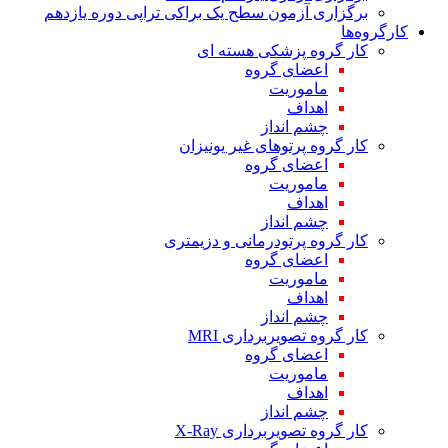
برگزاری آزمون سطح یک براکی تراپی دوره یازدهم
کارگروه‌ها
کار گروه پزشکی هسته ای
اعضای گروه
ماموریت
اهداف
چشم انداز
کار گروه پرتوهای غیر یونیزان
اعضای گروه
ماموریت
اهداف
چشم انداز
کار گروه پرتودرمانی و دزیمتری
اعضای گروه
ماموریت
اهداف
چشم انداز
کار گروه تصویربرداری MRI
اعضای گروه
ماموریت
اهداف
چشم انداز
کار گروه تصویربرداری X-Ray