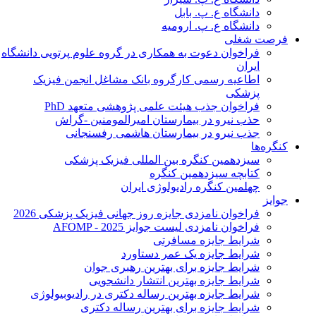
دانشگاه ع. پ. بابل
دانشگاه ع. پ. ارومیه
فرصت شغلی
فراخوان دعوت به همکاری در گروه علوم پرتویی دانشگاه
ایران
اطاعیه رسمی کارگروه بانک مشاغل انجمن فیزیک
پزشکی
فراخوان جذب هیئت علمی پژوهشی متعهد PhD
حذب نیرو در بیمارستان امیرالمومنین -گراش
جذب نیرو در بیمارستان هاشمی رفسنجانی
کنگره‌ها
سیزدهمین کنگره بین المللی فیزیک پزشکی
کتابچه سیزدهمین کنگره
چهلمین کنگره رادیولوژی ایران
جوایز
فراخوان نامزدی جایزه روز جهانی فیزیک پزشکی 2026
فراخوان نامزدی لیست جوایز AFOMP - 2025
شرایط جایزه مسافرتی
شرایط جایزه یک عمر دستاورد
شرایط جایزه برای بهترین رهبری جوان
شرایط جایزه بهترین انتشار دانشجویی
شرایط جایزه بهترین رساله دکتری در رادیوبیولوژی
شرایط جایزه برای بهترین رساله دکتری