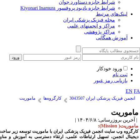
شرایط جایزه دستاورد جوان
شرایط جایزه یادبود پروفسور Kiyonari Inamura
لینک‌های مرتبط
مجله فیزیک پزشکی ایران
مراکز و انجمنهای علمی
مراکز پژوهشی
آموزش همگانی
ورود خودکار
ثبت نام
بازیابی رمز عبور
EN
F
انجمن فیزیک پزشکی ایران 3043507
کارگروه‌ها
ماموریت
اموریت
آخرین بروزرسانی: ۱۴۰۴/۶/۸ |
موریت( Mission):
ارگروه وب سایت انجمن فیزیک پزشکی ایران با ماموریت توسعه زیر ساخت
یجیتال انجمن، تسهیل ارتباطات علمی، ارتقاء دسترسی به آموزش و منابع