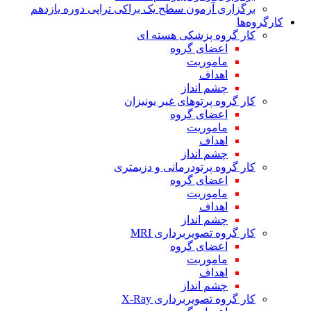
برگزاری آزمون سطح یک براکی تراپی دوره یازدهم
کارگروه‌ها
کار گروه پزشکی هسته ای
اعضای گروه
ماموریت
اهداف
چشم انداز
کار گروه پرتوهای غیر یونیزان
اعضای گروه
ماموریت
اهداف
چشم انداز
کار گروه پرتودرمانی و دزیمتری
اعضای گروه
ماموریت
اهداف
چشم انداز
کار گروه تصویربرداری MRI
اعضای گروه
ماموریت
اهداف
چشم انداز
کار گروه تصویربرداری X-Ray