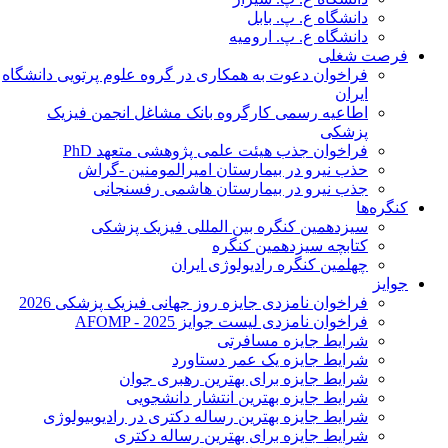
دانشگاه ع. پ. بابل
دانشگاه ع. پ. ارومیه
فرصت شغلی
فراخوان دعوت به همکاری در گروه علوم پرتویی دانشگاه
ایران
اطاعیه رسمی کارگروه بانک مشاغل انجمن فیزیک
پزشکی
فراخوان جذب هیئت علمی پژوهشی متعهد PhD
حذب نیرو در بیمارستان امیرالمومنین -گراش
جذب نیرو در بیمارستان هاشمی رفسنجانی
کنگره‌ها
سیزدهمین کنگره بین المللی فیزیک پزشکی
کتابچه سیزدهمین کنگره
چهلمین کنگره رادیولوژی ایران
جوایز
فراخوان نامزدی جایزه روز جهانی فیزیک پزشکی 2026
فراخوان نامزدی لیست جوایز AFOMP - 2025
شرایط جایزه مسافرتی
شرایط جایزه یک عمر دستاورد
شرایط جایزه برای بهترین رهبری جوان
شرایط جایزه بهترین انتشار دانشجویی
شرایط جایزه بهترین رساله دکتری در رادیوبیولوژی
شرایط جایزه برای بهترین رساله دکتری