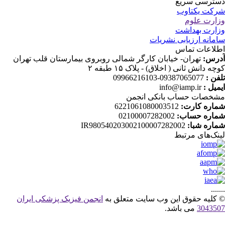
ترسی سریع
کت یکتاوب
ارت علوم
ارت بهداشت
مانه ارزیابی نشریات
لاعات تماس
رس:
تهران- خیابان کارگر شمالی روبروی بیمارستان قلب تهران
ه دانش ثانی ( اخلاق) - پلاک ۱۵ طبقه ۲
فن :
09387065077-09966216103
میل :
info@iamp.ir
خصات حساب بانکی انجمن
اره کارت:
6221061080003512
اره حساب:
02100007282002
اره شبا:
IR980540203002100007282002
نک‌های‌ مرتبط
....
کلیه حقوق این وب سایت متعلق به
انجمن فیزیک پزشکی ایران
30435
می باشد.