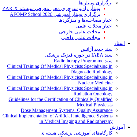
برگزاری وبینار ها
وبینار رادیو سرجری مغز- معرفی سیستم ZAR-X
برگزاری وبینار آموزشی AFOMP School 2026
اخبار مصاحبه‌ها و میزگردها
اخبار مجلات علمی
مجلات علمی خارجی
مجلات علمی داخلی
اسناد
سند جدید آژانس
سند IAEA در حوزه فیزیک پزشکی
سند Radiotherapy Programme
Clinical Training Of Medical Physicists Specializing in
Diagnostic Radiology
Clinical Training Of Medical Physicists Specializing in
Nuclear Medicine
Clinical Training Of Medical Physicists Specializing in
Radiation Oncology
Guidelines for the Certification of Clinically Qualified
Medical Physicists
Dose Management Systems -Quality Assurance
Clinical Implementation of Artificial Intelligence Systems
in Medical Imaging and Radiotherapy
آموزش
کارگاه‌های آموزشی پزشکی هسته‌ای