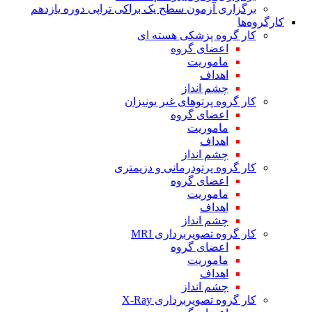
برگزاری آزمون سطح یک براکی تراپی دوره یازدهم
کارگروه‌ها
کار گروه پزشکی هسته ای
اعضای گروه
ماموریت
اهداف
چشم انداز
کار گروه پرتوهای غیر یونیزان
اعضای گروه
ماموریت
اهداف
چشم انداز
کار گروه پرتودرمانی و دزیمتری
اعضای گروه
ماموریت
اهداف
چشم انداز
کار گروه تصویربرداری MRI
اعضای گروه
ماموریت
اهداف
چشم انداز
کار گروه تصویربرداری X-Ray