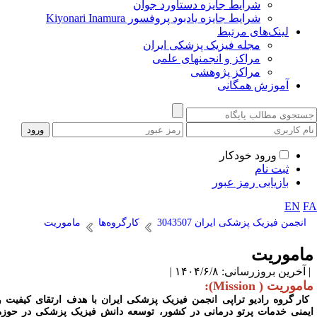
شرایط جایزه دستاورد جوان
شرایط جایزه یادبود پروفسور Kiyonari Inamura
لینک‌های مرتبط
مجله فیزیک پزشکی ایران
مراکز و انجمنهای علمی
مراکز پژوهشی
آموزش همگانی
ورود خودکار
ثبت نام
بازیابی رمز عبور
EN
F
انجمن فیزیک پزشکی ایران 3043507
کارگروه‌ها
ماموریت
اموریت
آخرین بروزرسانی: ۱۴۰۴/۶/۸ |
موریت ( Mission):
کار گروه رادیو تراپی انجمن فیزیک پزشکی ایران با هدف ارتقای کیفیت و
یمنی خدمات پرتو درمانی در کشور، توسعه دانش فیزیک پزشکی در حوزه