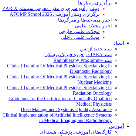
برگزاری وبینار ها
وبینار رادیو سرجری مغز- معرفی سیستم ZAR-X
برگزاری وبینار آموزشی AFOMP School 2026
اخبار مصاحبه‌ها و میزگردها
اخبار مجلات علمی
مجلات علمی خارجی
مجلات علمی داخلی
اسناد
سند جدید آژانس
سند IAEA در حوزه فیزیک پزشکی
سند Radiotherapy Programme
Clinical Training Of Medical Physicists Specializing in
Diagnostic Radiology
Clinical Training Of Medical Physicists Specializing in
Nuclear Medicine
Clinical Training Of Medical Physicists Specializing in
Radiation Oncology
Guidelines for the Certification of Clinically Qualified
Medical Physicists
Dose Management Systems -Quality Assurance
Clinical Implementation of Artificial Intelligence Systems
in Medical Imaging and Radiotherapy
آموزش
کارگاه‌های آموزشی پزشکی هسته‌ای