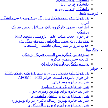
دانشگاه ع. پ. بابل
دانشگاه ع. پ. ارومیه
فرصت شغلی
فراخوان دعوت به همکاری در گروه علوم پرتویی دانشگاه
ایران
اطاعیه رسمی کارگروه بانک مشاغل انجمن فیزیک
پزشکی
فراخوان جذب هیئت علمی پژوهشی متعهد PhD
حذب نیرو در بیمارستان امیرالمومنین -گراش
جذب نیرو در بیمارستان هاشمی رفسنجانی
کنگره‌ها
سیزدهمین کنگره بین المللی فیزیک پزشکی
کتابچه سیزدهمین کنگره
چهلمین کنگره رادیولوژی ایران
جوایز
فراخوان نامزدی جایزه روز جهانی فیزیک پزشکی 2026
فراخوان نامزدی لیست جوایز AFOMP - 2025
شرایط جایزه مسافرتی
شرایط جایزه یک عمر دستاورد
شرایط جایزه برای بهترین رهبری جوان
شرایط جایزه بهترین انتشار دانشجویی
شرایط جایزه بهترین رساله دکتری در رادیوبیولوژی
شرایط جایزه برای بهترین رساله دکتری