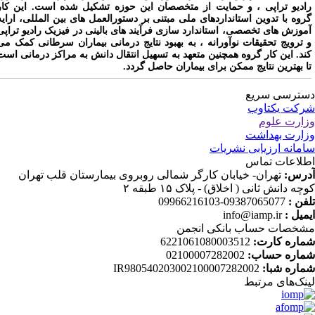
ادیو تراپی ، و حمایت از متخصصان این حوزه تشکیل شده است. این کار
روه با تدوین استانداردهای ملی مبتنی بر دستورالعمل های بین المللی، ارایه
موزش های تخصصی، استاندارد سازی فرآیند های بالینی در فیزیک رادیو تراپی
 ترویج تحقیقات نوآورانه ، به بهبود نتایج درمانی بیماران سرطانی کمک می
ند. این کار گروه همچنین متعهد به تسهیل انتقال دانش به مراکز درمانی است
ا بهترین نتایج ممکن برای بیماران حاصل گردد.
ترسی سریع
کت یکتاوب
ارت علوم
ارت بهداشت
مانه ارزیابی نشریات
لاعات تماس
رس:
تهران- خیابان کارگر شمالی روبروی بیمارستان قلب تهران
چه دانش ثانی ( اخلاق) - پلاک ۱۵ طبقه ۲
فن :
09387065077-09966216103
میل :
info@iamp.ir
خصات حساب بانکی انجمن
اره کارت:
6221061080003512
اره حساب:
02100007282002
اره شبا:
IR980540203002100007282002
نک‌های‌ مرتبط