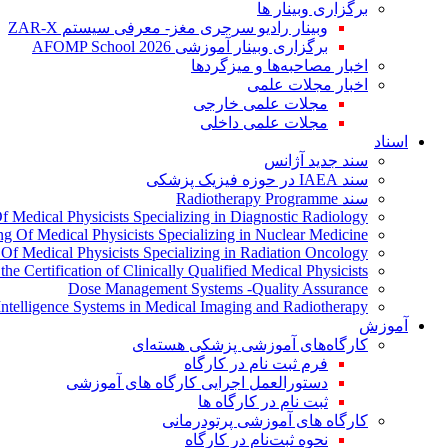
برگزاری وبینار ها
وبینار رادیو سرجری مغز- معرفی سیستم ZAR-X
برگزاری وبینار آموزشی AFOMP School 2026
اخبار مصاحبه‌ها و میزگردها
اخبار مجلات علمی
مجلات علمی خارجی
مجلات علمی داخلی
اسناد
سند جدید آژانس
سند IAEA در حوزه فیزیک پزشکی
سند Radiotherapy Programme
Of Medical Physicists Specializing in Diagnostic Radiology
ing Of Medical Physicists Specializing in Nuclear Medicine
g Of Medical Physicists Specializing in Radiation Oncology
the Certification of Clinically Qualified Medical Physicists
Dose Management Systems -Quality Assurance
l Intelligence Systems in Medical Imaging and Radiotherapy
آموزش
کارگاه‌های آموزشی پزشکی هسته‌ای
فرم ثبت نام در کارگاه
دستورالعمل اجرایی کارگاه های آموزشی
ثبت نام در کارگاه ها
کارگاه های آموزشی پرتودرمانی
نحوه ثبت‌نام در کارگاه