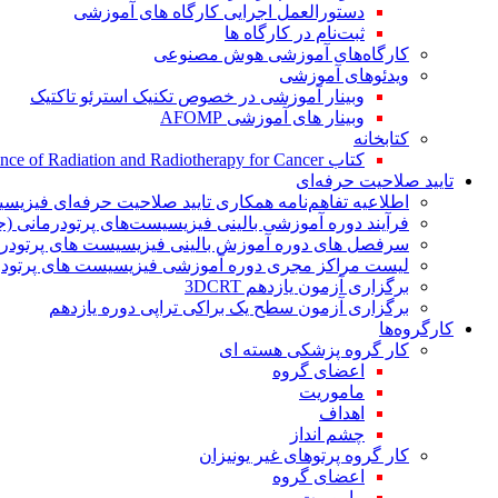
دستورالعمل اجرایی کارگاه های آموزشی
ثبت‌نام در کارگاه ها
کارگاه‌های آموزشی هوش مصنوعی
ویدئوهای آموزشی
وبینار آموزشی در خصوص تکنیک استرئو تاکتیک
وبینار های آموزشی AFOMP
کتابخانه
کتاب The Significance of Radiation and Radiotherapy for Cancer
تایید صلاحیت حرفه‌ای
اطلاعیه تفاهم‌نامه همکاری تایید صلاحیت حرفه‌ای فیزیس
فرآیند دوره آموزشی بالینی فیزیسیست‌های پرتودرمانی (ج
سرفصل های دوره آموزش بالینی فیزیسیست های پرتودرم
لیست مراکز مجری دوره آموزشی فیزیسیست های پرتودرم
برگزاری آزمون یازدهم 3DCRT
برگزاری آزمون سطح یک براکی تراپی دوره یازدهم
کارگروه‌ها
کار گروه پزشکی هسته ای
اعضای گروه
ماموریت
اهداف
چشم انداز
کار گروه پرتوهای غیر یونیزان
اعضای گروه
ماموریت