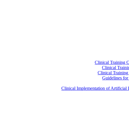
Clinical Training 
Clinical Train
Clinical Trainin
Guidelines for 
Clinical Implementation of Artificia