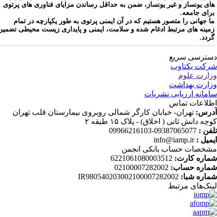
ای یونساز و غیر یونساز، ضمن به حداقل رساندن مزایای فناوری های پرتوی
رای جامعه.
ا جهانی را متصور هستیم که در آن ایمنی پرتوی به طور یکپارچه در تمام
مینه های مرتبط ادغام شده و سلامت، ایمنی و پایداری زیست محیطی تضمین
ردد.
ترسی سریع
کت یکتاوب
ارت علوم
ارت بهداشت
مانه ارزیابی نشریات
لاعات تماس
رس:
تهران- خیابان کارگر شمالی روبروی بیمارستان قلب تهران
چه دانش ثانی ( اخلاق) - پلاک ۱۵ طبقه ۲
فن :
09387065077-09966216103
میل :
info@iamp.ir
خصات حساب بانکی انجمن
اره کارت:
6221061080003512
اره حساب:
02100007282002
اره شبا:
IR980540203002100007282002
نک‌های‌ مرتبط