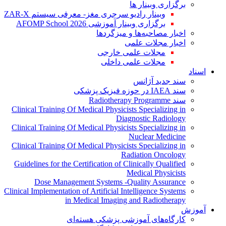
برگزاری وبینار ها
وبینار رادیو سرجری مغز- معرفی سیستم ZAR-X
برگزاری وبینار آموزشی AFOMP School 2026
اخبار مصاحبه‌ها و میزگردها
اخبار مجلات علمی
مجلات علمی خارجی
مجلات علمی داخلی
اسناد
سند جدید آژانس
سند IAEA در حوزه فیزیک پزشکی
سند Radiotherapy Programme
Clinical Training Of Medical Physicists Specializing in
Diagnostic Radiology
Clinical Training Of Medical Physicists Specializing in
Nuclear Medicine
Clinical Training Of Medical Physicists Specializing in
Radiation Oncology
Guidelines for the Certification of Clinically Qualified
Medical Physicists
Dose Management Systems -Quality Assurance
Clinical Implementation of Artificial Intelligence Systems
in Medical Imaging and Radiotherapy
آموزش
کارگاه‌های آموزشی پزشکی هسته‌ای