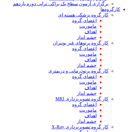
برگزاری آزمون سطح یک براکی تراپی دوره یازدهم
کارگروه‌ها
کار گروه پزشکی هسته ای
اعضای گروه
ماموریت
اهداف
چشم انداز
کار گروه پرتوهای غیر یونیزان
اعضای گروه
ماموریت
اهداف
چشم انداز
کار گروه پرتودرمانی و دزیمتری
اعضای گروه
ماموریت
اهداف
چشم انداز
کار گروه تصویربرداری MRI
اعضای گروه
ماموریت
اهداف
چشم انداز
کار گروه تصویربرداری X-Ray