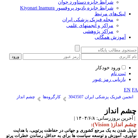
شرایط جایزه دستاورد جوان
شرایط جایزه یادبود پروفسور Kiyonari Inamura
لینک‌های مرتبط
مجله فیزیک پزشکی ایران
مراکز و انجمنهای علمی
مراکز پژوهشی
آموزش همگانی
ورود خودکار
ثبت نام
بازیابی رمز عبور
EN
F
انجمن فیزیک پزشکی ایران 3043507
کارگروه‌ها
چشم انداز
شم انداز
آخرین بروزرسانی: ۱۴۰۴/۶/۸ |
م انداز( Vision):
بدیل شدن به یک مرجع کشوری و جهانی در حفاظت پرتویی، با هدایت
وآوری، آموزش و توسعه سیاست ها برای به حداقل رساندن خطرات پرتو