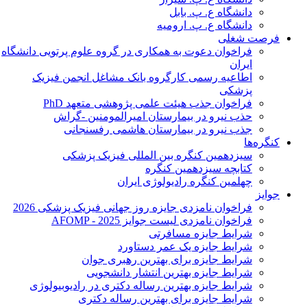
دانشگاه ع. پ. بابل
دانشگاه ع. پ. ارومیه
فرصت شغلی
فراخوان دعوت به همکاری در گروه علوم پرتویی دانشگاه
ایران
اطاعیه رسمی کارگروه بانک مشاغل انجمن فیزیک
پزشکی
فراخوان جذب هیئت علمی پژوهشی متعهد PhD
حذب نیرو در بیمارستان امیرالمومنین -گراش
جذب نیرو در بیمارستان هاشمی رفسنجانی
کنگره‌ها
سیزدهمین کنگره بین المللی فیزیک پزشکی
کتابچه سیزدهمین کنگره
چهلمین کنگره رادیولوژی ایران
جوایز
فراخوان نامزدی جایزه روز جهانی فیزیک پزشکی 2026
فراخوان نامزدی لیست جوایز AFOMP - 2025
شرایط جایزه مسافرتی
شرایط جایزه یک عمر دستاورد
شرایط جایزه برای بهترین رهبری جوان
شرایط جایزه بهترین انتشار دانشجویی
شرایط جایزه بهترین رساله دکتری در رادیوبیولوژی
شرایط جایزه برای بهترین رساله دکتری