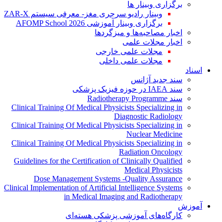
برگزاری وبینار ها
وبینار رادیو سرجری مغز- معرفی سیستم ZAR-X
برگزاری وبینار آموزشی AFOMP School 2026
اخبار مصاحبه‌ها و میزگردها
اخبار مجلات علمی
مجلات علمی خارجی
مجلات علمی داخلی
اسناد
سند جدید آژانس
سند IAEA در حوزه فیزیک پزشکی
سند Radiotherapy Programme
Clinical Training Of Medical Physicists Specializing in
Diagnostic Radiology
Clinical Training Of Medical Physicists Specializing in
Nuclear Medicine
Clinical Training Of Medical Physicists Specializing in
Radiation Oncology
Guidelines for the Certification of Clinically Qualified
Medical Physicists
Dose Management Systems -Quality Assurance
Clinical Implementation of Artificial Intelligence Systems
in Medical Imaging and Radiotherapy
آموزش
کارگاه‌های آموزشی پزشکی هسته‌ای