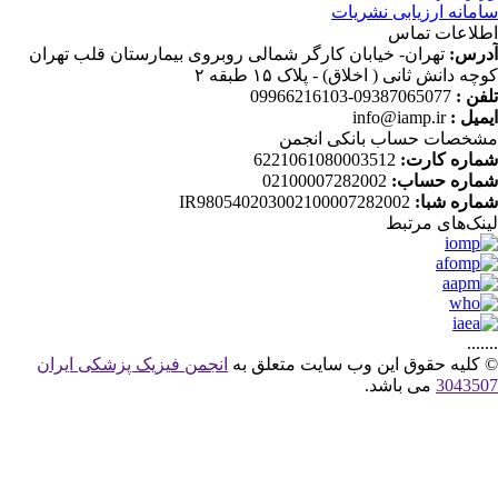
مانه ارزیابی نشریات
لاعات تماس
رس:
تهران- خیابان کارگر شمالی روبروی بیمارستان قلب تهران
چه دانش ثانی ( اخلاق) - پلاک ۱۵ طبقه ۲
فن :
09387065077-09966216103
میل :
info@iamp.ir
خصات حساب بانکی انجمن
اره کارت:
6221061080003512
اره حساب:
02100007282002
اره شبا:
IR980540203002100007282002
نک‌های‌ مرتبط
....
کلیه حقوق این وب سایت متعلق به
انجمن فیزیک پزشکی ایران
30435
می باشد.