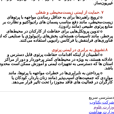
یریون‌ساز
.
حمایت از ایمنی زیست‌محیطی و شغلی
. 
ترویج راهبردها برای به حداقل رساندن مواجهه با پرتوهای
یست‌محیطی، مانند دفع مناسب پسمان های رادیواکتیو و نظارت بر
نابع پرتوی طبیعی (مانند رادون)
.
تدوین پروتکل‌هایی برای حفاظت از کارکنان در محیط‌های
رخطر، مانند تاسیسات هسته‌ای، بخش‌های رادیولوژی یا صنایعی که از
ناوری‌های فرابنفش یا فرکانس رادیویی استفاده می‌کنند
.
تشویق به برابری در ایمنی پرتوی
.
اطمینان از اینکه اقدامات حفاظت پرتوی قابل دسترس و
ادلانه هستند، به ویژه در محیط‌های کمتر برخوردار و دور از مراکز
ستان ها که دسترسی به تجهیزات ایمنی و آموزش ممکن است محدود
اشد
.
پرداختن به نابرابری‌ها در خطرات مواجهه با پرتوها، مانند
واردی که جمعیت‌های آسیب‌پذیر (مانند زنان باردار، کودکان یا
ارگران در فعالیت های فاقد مجوز) را تحت تاثیر قرار می‌دهد
.
ترسی سریع
کت یکتاوب
ارت علوم
ارت بهداشت