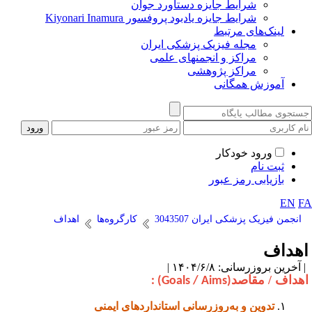
شرایط جایزه دستاورد جوان
شرایط جایزه یادبود پروفسور Kiyonari Inamura
لینک‌های مرتبط
مجله فیزیک پزشکی ایران
مراکز و انجمنهای علمی
مراکز پژوهشی
آموزش همگانی
ورود خودکار
ثبت نام
بازیابی رمز عبور
EN
F
انجمن فیزیک پزشکی ایران 3043507
کارگروه‌ها
اهداف
هداف
آخرین بروزرسانی: ۱۴۰۴/۶/۸ |
هداف / مقاصد
: (Goals / Aims)
تدوین و به‌روزرسانی استانداردهای ایمنی
.۱