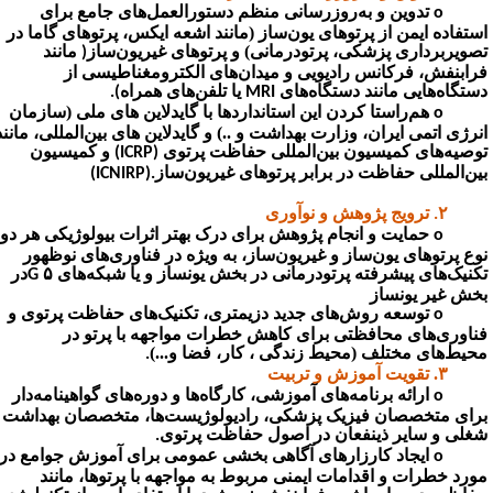
تدوین و به‌روزرسانی منظم دستورالعمل‌های جامع برای
ستفاده ایمن از پرتوهای یون‌ساز (مانند اشعه ایکس، پرتوهای گاما در
صویربرداری پزشکی، پرتودرمانی) و پرتوهای غیریون‌ساز
مانند
)
رابنفش، فرکانس رادیویی و میدان‌های الکترومغناطیسی از
ستگاه‌هایی مانند دستگاه‌های
یا تلفن‌های همراه
.(
MRI
هم‌راستا کردن این استانداردها با گایدلاین های ملی (سازمان
نرژی اتمی ایران، وزارت بهداشت و ..) و گایدلاین های بین‌المللی، مانند
وصیه‌های کمیسیون بین‌المللی حفاظت پرتوی
و کمیسیون
(ICRP)
ین‌المللی حفاظت در برابر پرتوهای غیریون‌ساز
(ICNIRP).
ترویج پژوهش و نوآوری
.
حمایت و انجام پژوهش برای درک بهتر اثرات بیولوژیکی هر دو
وع پرتوهای یون‌ساز و غیریون‌ساز، به ویژه در فناوری‌های نوظهور
کنیک‌های پیشرفته پرتودرمانی در بخش یونساز و یا شبکه‌های ۵
در
G
خش غیر یونساز
توسعه روش‌های جدید دزیمتری، تکنیک‌های حفاظت پرتوی و
ناوری‌های محافظتی برای کاهش خطرات مواجهه با پرتو در
حیط‌های مختلف (محیط زندگی ، کار، فضا و...)
.
. تقویت آموزش و تربیت
ارائه برنامه‌های آموزشی، کارگاه‌ها و دوره‌های گواهینامه‌دار
رای متخصصان فیزیک پزشکی، رادیولوژیست‌ها، متخصصان بهداشت
غلی و سایر ذینفعان در اصول حفاظت پرتوی
.
ایجاد کارزار‌های آگاهی بخشی عمومی برای آموزش جوامع در
ورد خطرات و اقدامات ایمنی مربوط به مواجهه با پرتوها، مانند