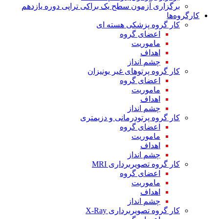
برگزاری آزمون سطح یک براکی تراپی دوره یازدهم
کارگروه‌ها
کار گروه پزشکی هسته ای
اعضای گروه
ماموریت
اهداف
چشم انداز
کار گروه پرتوهای غیر یونیزان
اعضای گروه
ماموریت
اهداف
چشم انداز
کار گروه پرتودرمانی و دزیمتری
اعضای گروه
ماموریت
اهداف
چشم انداز
کار گروه تصویربرداری MRI
اعضای گروه
ماموریت
اهداف
چشم انداز
کار گروه تصویربرداری X-Ray