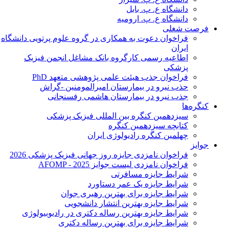
دانشگاه ع. پ. بابل
دانشگاه ع. پ. ارومیه
فرصت شغلی
فراخوان دعوت به همکاری در گروه علوم پرتویی دانشگاه
ایران
اطاعیه رسمی کارگروه بانک مشاغل انجمن فیزیک
پزشکی
فراخوان جذب هیئت علمی پژوهشی متعهد PhD
حذب نیرو در بیمارستان امیرالمومنین -گراش
جذب نیرو در بیمارستان هاشمی رفسنجانی
کنگره‌ها
سیزدهمین کنگره بین المللی فیزیک پزشکی
کتابچه سیزدهمین کنگره
چهلمین کنگره رادیولوژی ایران
جوایز
فراخوان نامزدی جایزه روز جهانی فیزیک پزشکی 2026
فراخوان نامزدی لیست جوایز AFOMP - 2025
شرایط جایزه مسافرتی
شرایط جایزه یک عمر دستاورد
شرایط جایزه برای بهترین رهبری جوان
شرایط جایزه بهترین انتشار دانشجویی
شرایط جایزه بهترین رساله دکتری در رادیوبیولوژی
شرایط جایزه برای بهترین رساله دکتری