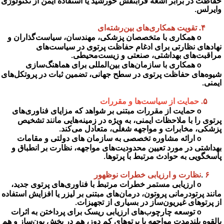
فاظت در برابر اشعه فرابنفش خورشید یا استفاده ایمن از تکنولوژی
ایرلس
.
. تقویت همکاری‌های بین‌رشته‌ای
همکاری با متخصصان پزشکی، مهندسان، سیاست‌گذاران و
هادهای نظارتی برای ادغام حفاظت پرتوی در سیاست‌های
راقبت‌های بهداشتی، صنعتی و زیست‌محیطی
.
همکاری با سازمان‌های بین‌المللی برای هماهنگ‌سازی
یوه‌های حفاظت پرتوی در سطح جهانی، تضمین ثبات در پروتکل‌های
یمنی
.
. حمایت از سیاست‌ها و مقررات
حمایت از مقررات مبتنی بر شواهد که مزایای فناوری‌های
رتوی را با ملاحظات ایمنی، به ویژه در زمینه‌هایی مانند تشخیص
زشکی، مخابرات و مواجهه شغلی، متعادل می‌کند
.
ارائه مشاوره تخصصی به سازمان های دولتی‌ و مقامات
هداشتی در مورد تعیین محدودیت‌های مواجهه، نظارت بر انطباق و
اسخگویی به حوادث مرتبط با پرتوها
.
نظارت و ارزیابی خطرات نوظهور
.
ارزیابی مستمر خطرات مرتبط با فناوری‌های پرتوی جدید،
انند پرتودرمانی پروتون، درمان‌های مبتنی بر لیزر یا افزایش استفاده
ز پرتوهای غیریون‌ساز در بسیاری از تجهیزات
.
توسعه چارچوب‌های ارزیابی ریسک برای پرداختن به اثرات
القوه بلندمدت مواجهه با پرتوهای کم دوز، هم در بخش یون‌ساز و هم