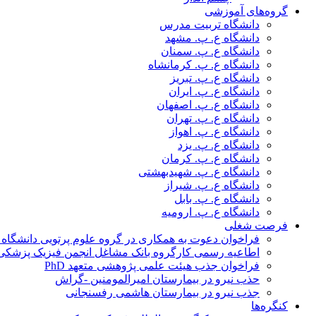
گروه‌های آموزشی
دانشگاه تربیت مدرس
دانشگاه ع. پ. مشهد
دانشگاه ع. پ. سمنان
دانشگاه ع. پ. کرمانشاه
دانشگاه ع. پ. تبریز
دانشگاه ع. پ. ایران
دانشگاه ع. پ. اصفهان
دانشگاه ع. پ. تهران
دانشگاه ع. پ. اهواز
دانشگاه ع. پ. یزد
دانشگاه ع. پ. کرمان
دانشگاه ع. پ. شهید‌بهشتی
دانشگاه ع. پ. شیراز
دانشگاه ع. پ. بابل
دانشگاه ع. پ. ارومیه
فرصت شغلی
فراخوان دعوت به همکاری در گروه علوم پرتویی دانشگاه ا
اطاعیه رسمی کارگروه بانک مشاغل انجمن فیزیک پزشکی
فراخوان جذب هیئت علمی پژوهشی متعهد PhD
حذب نیرو در بیمارستان امیرالمومنین -گراش
جذب نیرو در بیمارستان هاشمی رفسنجانی
کنگره‌ها