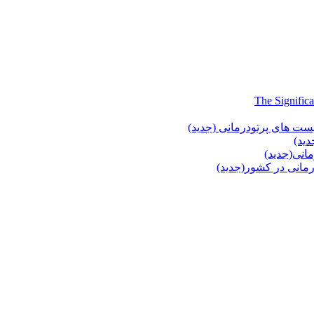
یست های پرتودرمانی (جدید)
دید)
انی(جدید)
انی در کشور(جدید)