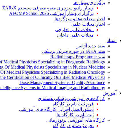
برگزاری وبینار ها
وبینار رادیو سرجری مغز- معرفی سیستم ZAR-X
برگزاری وبینار آموزشی AFOMP School 2026
اخبار مصاحبه‌ها و میزگردها
اخبار مجلات علمی
مجلات علمی خارجی
مجلات علمی داخلی
اسناد
سند جدید آژانس
سند IAEA در حوزه فیزیک پزشکی
سند Radiotherapy Programme
Of Medical Physicists Specializing in Diagnostic Radiology
ing Of Medical Physicists Specializing in Nuclear Medicine
g Of Medical Physicists Specializing in Radiation Oncology
the Certification of Clinically Qualified Medical Physicists
Dose Management Systems -Quality Assurance
l Intelligence Systems in Medical Imaging and Radiotherapy
آموزش
کارگاه‌های آموزشی پزشکی هسته‌ای
فرم ثبت نام در کارگاه
دستورالعمل اجرایی کارگاه های آموزشی
ثبت نام در کارگاه ها
کارگاه های آموزشی پرتودرمانی
نحوه ثبت‌نام در کارگاه