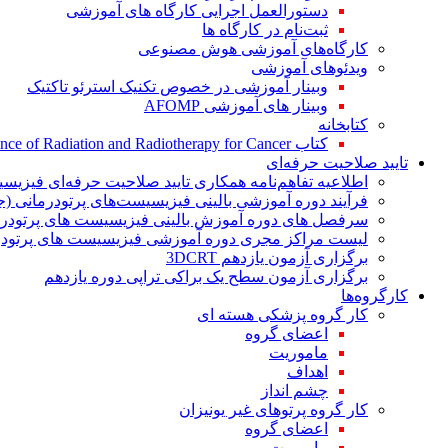
دستورالعمل اجرایی کارگاه های آموزشی
ثبت‌نام در کارگاه ها
کارگاه‌های آموزشی هوش مصنوعی
ویدئوهای آموزشی
وبینار آموزشی در خصوص تکنیک استرئو تاکتیک
وبینار های آموزشی AFOMP
کتابخانه
کتاب The Significance of Radiation and Radiotherapy for Cancer
تایید صلاحیت حرفه‌ای
اطلاعیه تفاهم‌نامه همکاری تایید صلاحیت حرفه‌ای فیزیس
فرآیند دوره آموزشی بالینی فیزیسیست‌های پرتودرمانی (ج
سرفصل های دوره آموزش بالینی فیزیسیست های پرتودرم
لیست مراکز مجری دوره آموزشی فیزیسیست های پرتودرم
برگزاری آزمون یازدهم 3DCRT
برگزاری آزمون سطح یک براکی تراپی دوره یازدهم
کارگروه‌ها
کار گروه پزشکی هسته ای
اعضای گروه
ماموریت
اهداف
چشم انداز
کار گروه پرتوهای غیر یونیزان
اعضای گروه
ماموریت