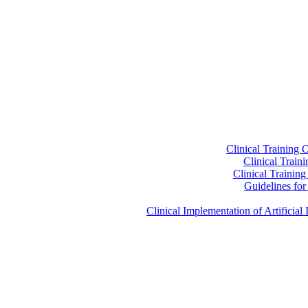
Clinical Training 
Clinical Train
Clinical Trainin
Guidelines for 
Clinical Implementation of Artificia