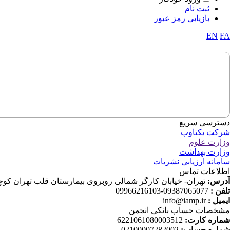
ثبت نام
بازیابی رمز عبور
EN
FA
دسترسی سریع
شرکت یکتاوب
وزارت علوم
وزارت بهداشت
سامانه ارزیابی نشریات
اطلاعات تماس
آدرس:
تهران- خیابان کارگر شمالی روبروی بیمارستان قلب تهران کوچه دانش ثا
تلفن :
09387065077-09966216103
ایمیل :
info@iamp.ir
مشخصات حساب بانکی انجمن
شماره کارت:
6221061080003512
شماره حساب:
02100007282002