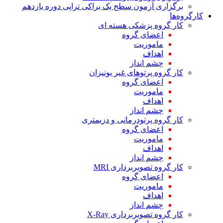
برگزاری آزمون سطح یک براکی تراپی دوره یازدهم
کارگروه‌ها
کار گروه پزشکی هسته ای
اعضای گروه
ماموریت
اهداف
چشم انداز
کار گروه پرتوهای غیر یونیزان
اعضای گروه
ماموریت
اهداف
چشم انداز
کار گروه پرتودرمانی و دزیمتری
اعضای گروه
ماموریت
اهداف
چشم انداز
کار گروه تصویربرداری MRI
اعضای گروه
ماموریت
اهداف
چشم انداز
کار گروه تصویربرداری X-Ray