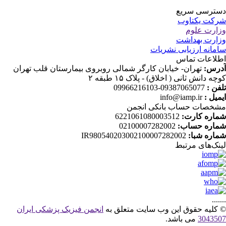
ترسی سریع
کت یکتاوب
ارت علوم
ارت بهداشت
مانه ارزیابی نشریات
لاعات تماس
رس:
تهران- خیابان کارگر شمالی روبروی بیمارستان قلب تهران
چه دانش ثانی ( اخلاق) - پلاک ۱۵ طبقه ۲
فن :
09387065077-09966216103
میل :
info@iamp.ir
خصات حساب بانکی انجمن
اره کارت:
6221061080003512
اره حساب:
02100007282002
اره شبا:
IR980540203002100007282002
نک‌های‌ مرتبط
....
کلیه حقوق این وب سایت متعلق به
انجمن فیزیک پزشکی ایران
30435
می باشد.