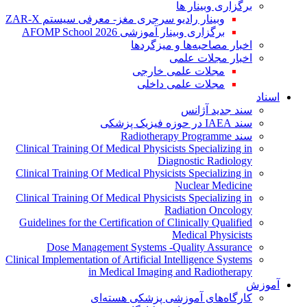
برگزاری وبینار ها
وبینار رادیو سرجری مغز- معرفی سیستم ZAR-X
برگزاری وبینار آموزشی AFOMP School 2026
اخبار مصاحبه‌ها و میزگردها
اخبار مجلات علمی
مجلات علمی خارجی
مجلات علمی داخلی
اسناد
سند جدید آژانس
سند IAEA در حوزه فیزیک پزشکی
سند Radiotherapy Programme
Clinical Training Of Medical Physicists Specializing in
Diagnostic Radiology
Clinical Training Of Medical Physicists Specializing in
Nuclear Medicine
Clinical Training Of Medical Physicists Specializing in
Radiation Oncology
Guidelines for the Certification of Clinically Qualified
Medical Physicists
Dose Management Systems -Quality Assurance
Clinical Implementation of Artificial Intelligence Systems
in Medical Imaging and Radiotherapy
آموزش
کارگاه‌های آموزشی پزشکی هسته‌ای