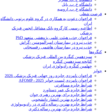
دانشگاه ع. پ. بابل
دانشگاه ع. پ. ارومیه
فرصت شغلی
فراخوان دعوت به همکاری در گروه علوم پرتویی دانشگاه
ایران
اطاعیه رسمی کارگروه بانک مشاغل انجمن فیزیک
پزشکی
فراخوان جذب هیئت علمی پژوهشی متعهد PhD
حذب نیرو در بیمارستان امیرالمومنین -گراش
جذب نیرو در بیمارستان هاشمی رفسنجانی
کنگره‌ها
سیزدهمین کنگره بین المللی فیزیک پزشکی
کتابچه سیزدهمین کنگره
چهلمین کنگره رادیولوژی ایران
جوایز
فراخوان نامزدی جایزه روز جهانی فیزیک پزشکی 2026
فراخوان نامزدی لیست جوایز AFOMP - 2025
شرایط جایزه مسافرتی
شرایط جایزه یک عمر دستاورد
شرایط جایزه برای بهترین رهبری جوان
شرایط جایزه بهترین انتشار دانشجویی
شرایط جایزه بهترین رساله دکتری در رادیوبیولوژی
شرایط جایزه برای بهترین رساله دکتری