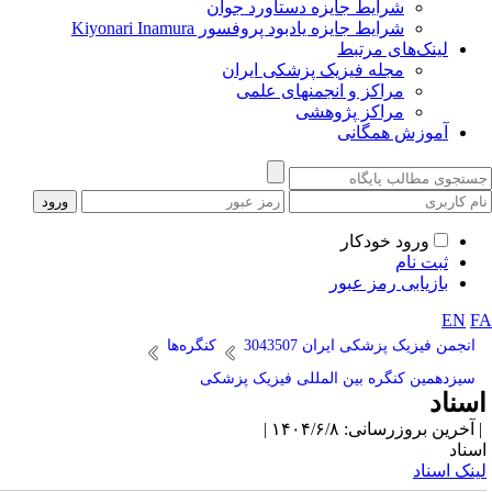
شرایط جایزه دستاورد جوان
شرایط جایزه یادبود پروفسور Kiyonari Inamura
لینک‌های مرتبط
مجله فیزیک پزشکی ایران
مراکز و انجمنهای علمی
مراکز پژوهشی
آموزش همگانی
ورود خودکار
ثبت نام
بازیابی رمز عبور
EN
F
انجمن فیزیک پزشکی ایران 3043507
کنگره‌ها
سیزدهمین کنگره بین المللی فیزیک پزشکی
سناد
آخرین بروزرسانی: ۱۴۰۴/۶/۸ |
سناد
ینک اسناد