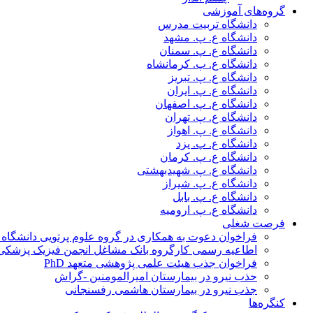
گروه‌های آموزشی
دانشگاه تربیت مدرس
دانشگاه ع. پ. مشهد
دانشگاه ع. پ. سمنان
دانشگاه ع. پ. کرمانشاه
دانشگاه ع. پ. تبریز
دانشگاه ع. پ. ایران
دانشگاه ع. پ. اصفهان
دانشگاه ع. پ. تهران
دانشگاه ع. پ. اهواز
دانشگاه ع. پ. یزد
دانشگاه ع. پ. کرمان
دانشگاه ع. پ. شهید‌بهشتی
دانشگاه ع. پ. شیراز
دانشگاه ع. پ. بابل
دانشگاه ع. پ. ارومیه
فرصت شغلی
فراخوان دعوت به همکاری در گروه علوم پرتویی دانشگاه ا
اطاعیه رسمی کارگروه بانک مشاغل انجمن فیزیک پزشکی
فراخوان جذب هیئت علمی پژوهشی متعهد PhD
حذب نیرو در بیمارستان امیرالمومنین -گراش
جذب نیرو در بیمارستان هاشمی رفسنجانی
کنگره‌ها