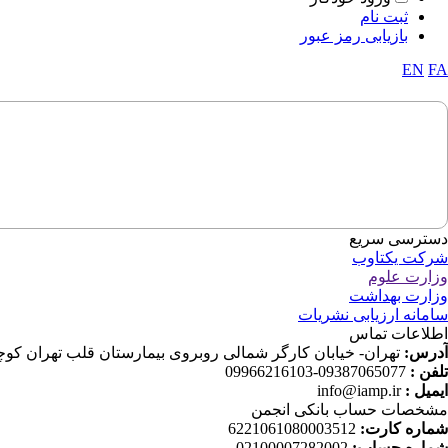
ثبت نام
بازیابی رمز عبور
EN
FA
دسترسی سریع
شرکت یکتاوب
وزارت علوم
وزارت بهداشت
سامانه ارزیابی نشریات
اطلاعات تماس
آدرس:
تهران- خیابان کارگر شمالی روبروی بیمارستان قلب تهران کوچه دانش ثا
تلفن :
09387065077-09966216103
ایمیل :
info@iamp.ir
مشخصات حساب بانکی انجمن
شماره کارت:
6221061080003512
شماره حساب:
02100007282002