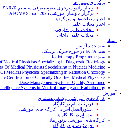
برگزاری وبینار ها
وبینار رادیو سرجری مغز- معرفی سیستم ZAR-X
برگزاری وبینار آموزشی AFOMP School 2026
اخبار مصاحبه‌ها و میزگردها
اخبار مجلات علمی
مجلات علمی خارجی
مجلات علمی داخلی
اسناد
سند جدید آژانس
سند IAEA در حوزه فیزیک پزشکی
سند Radiotherapy Programme
Of Medical Physicists Specializing in Diagnostic Radiology
ing Of Medical Physicists Specializing in Nuclear Medicine
g Of Medical Physicists Specializing in Radiation Oncology
the Certification of Clinically Qualified Medical Physicists
Dose Management Systems -Quality Assurance
l Intelligence Systems in Medical Imaging and Radiotherapy
آموزش
کارگاه‌های آموزشی پزشکی هسته‌ای
فرم ثبت نام در کارگاه
دستورالعمل اجرایی کارگاه های آموزشی
ثبت نام در کارگاه ها
کارگاه های آموزشی پرتودرمانی
نحوه ثبت‌نام در کارگاه