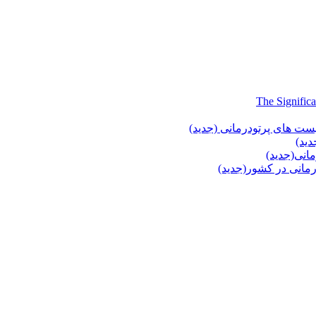
یست های پرتودرمانی (جدید)
دید)
انی(جدید)
انی در کشور(جدید)