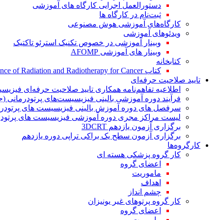
دستورالعمل اجرایی کارگاه های آموزشی
ثبت‌نام در کارگاه ها
کارگاه‌های آموزشی هوش مصنوعی
ویدئوهای آموزشی
وبینار آموزشی در خصوص تکنیک استرئو تاکتیک
وبینار های آموزشی AFOMP
کتابخانه
کتاب The Significance of Radiation and Radiotherapy for Cancer
تایید صلاحیت حرفه‌ای
اطلاعیه تفاهم‌نامه همکاری تایید صلاحیت حرفه‌ای فیزیس
فرآیند دوره آموزشی بالینی فیزیسیست‌های پرتودرمانی (ج
سرفصل های دوره آموزش بالینی فیزیسیست های پرتودرم
لیست مراکز مجری دوره آموزشی فیزیسیست های پرتودرم
برگزاری آزمون یازدهم 3DCRT
برگزاری آزمون سطح یک براکی تراپی دوره یازدهم
کارگروه‌ها
کار گروه پزشکی هسته ای
اعضای گروه
ماموریت
اهداف
چشم انداز
کار گروه پرتوهای غیر یونیزان
اعضای گروه
ماموریت