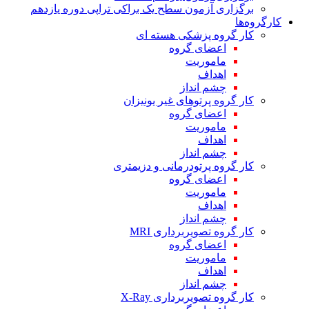
برگزاری آزمون سطح یک براکی تراپی دوره یازدهم
کارگروه‌ها
کار گروه پزشکی هسته ای
اعضای گروه
ماموریت
اهداف
چشم انداز
کار گروه پرتوهای غیر یونیزان
اعضای گروه
ماموریت
اهداف
چشم انداز
کار گروه پرتودرمانی و دزیمتری
اعضای گروه
ماموریت
اهداف
چشم انداز
کار گروه تصویربرداری MRI
اعضای گروه
ماموریت
اهداف
چشم انداز
کار گروه تصویربرداری X-Ray