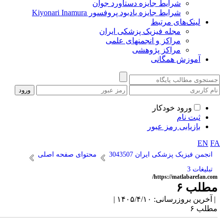
شرایط جایزه دستاورد جوان
شرایط جایزه یادبود پروفسور Kiyonari Inamura
لینک‌های مرتبط
مجله فیزیک پزشکی ایران
مراکز و انجمنهای علمی
مراکز پژوهشی
آموزش همگانی
ورود خودکار
ثبت نام
بازیابی رمز عبور
EN
F
انجمن فیزیک پزشکی ایران 3043507
محتوای صفحه اصلی
تبلیغات 3
https://matlabarefan.com
طلب ۶
آخرین بروزرسانی: ۱۴۰۵/۴/۱۰ |
طلب ۶