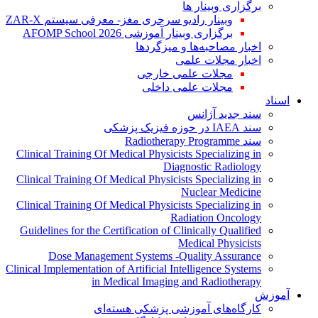
برگزاری وبینار ها
وبینار رادیو سرجری مغز- معرفی سیستم ZAR-X
برگزاری وبینار آموزشی AFOMP School 2026
اخبار مصاحبه‌ها و میزگردها
اخبار مجلات علمی
مجلات علمی خارجی
مجلات علمی داخلی
اسناد
سند جدید آژانس
سند IAEA در حوزه فیزیک پزشکی
سند Radiotherapy Programme
Clinical Training Of Medical Physicists Specializing in
Diagnostic Radiology
Clinical Training Of Medical Physicists Specializing in
Nuclear Medicine
Clinical Training Of Medical Physicists Specializing in
Radiation Oncology
Guidelines for the Certification of Clinically Qualified
Medical Physicists
Dose Management Systems -Quality Assurance
Clinical Implementation of Artificial Intelligence Systems
in Medical Imaging and Radiotherapy
آموزش
کارگاه‌های آموزشی پزشکی هسته‌ای