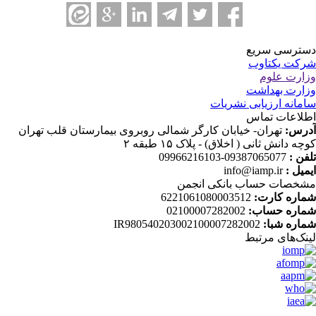
ترسی سریع
کت یکتاوب
ارت علوم
ارت بهداشت
مانه ارزیابی نشریات
لاعات تماس
رس:
تهران- خیابان کارگر شمالی روبروی بیمارستان قلب تهران
چه دانش ثانی ( اخلاق) - پلاک ۱۵ طبقه ۲
فن :
09387065077-09966216103
میل :
info@iamp.ir
خصات حساب بانکی انجمن
اره کارت:
6221061080003512
اره حساب:
02100007282002
اره شبا:
IR980540203002100007282002
نک‌های‌ مرتبط
....