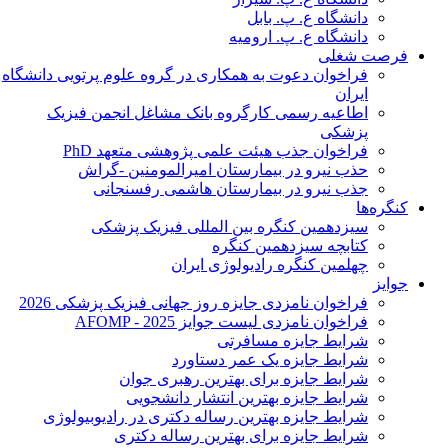
دانشگاه ع. پ. بابل
دانشگاه ع. پ. ارومیه
فرصت شغلی
فراخوان دعوت به همکاری در گروه علوم پرتویی دانشگاه
ایران
اطاعیه رسمی کارگروه بانک مشاغل انجمن فیزیک
پزشکی
فراخوان جذب هیئت علمی پژوهشی متعهد PhD
حذب نیرو در بیمارستان امیرالمومنین -گراش
جذب نیرو در بیمارستان هاشمی رفسنجانی
کنگره‌ها
سیزدهمین کنگره بین المللی فیزیک پزشکی
کتابچه سیزدهمین کنگره
چهلمین کنگره رادیولوژی ایران
جوایز
فراخوان نامزدی جایزه روز جهانی فیزیک پزشکی 2026
فراخوان نامزدی لیست جوایز AFOMP - 2025
شرایط جایزه مسافرتی
شرایط جایزه یک عمر دستاورد
شرایط جایزه برای بهترین رهبری جوان
شرایط جایزه بهترین انتشار دانشجویی
شرایط جایزه بهترین رساله دکتری در رادیوبیولوژی
شرایط جایزه برای بهترین رساله دکتری