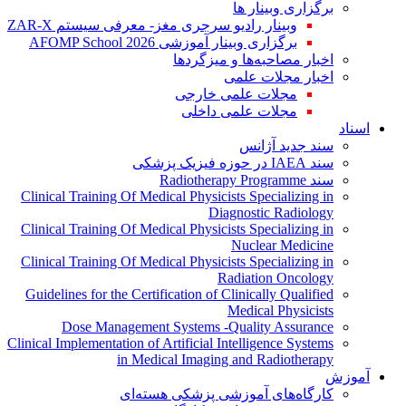
برگزاری وبینار ها
وبینار رادیو سرجری مغز- معرفی سیستم ZAR-X
برگزاری وبینار آموزشی AFOMP School 2026
اخبار مصاحبه‌ها و میزگردها
اخبار مجلات علمی
مجلات علمی خارجی
مجلات علمی داخلی
اسناد
سند جدید آژانس
سند IAEA در حوزه فیزیک پزشکی
سند Radiotherapy Programme
Clinical Training Of Medical Physicists Specializing in
Diagnostic Radiology
Clinical Training Of Medical Physicists Specializing in
Nuclear Medicine
Clinical Training Of Medical Physicists Specializing in
Radiation Oncology
Guidelines for the Certification of Clinically Qualified
Medical Physicists
Dose Management Systems -Quality Assurance
Clinical Implementation of Artificial Intelligence Systems
in Medical Imaging and Radiotherapy
آموزش
کارگاه‌های آموزشی پزشکی هسته‌ای