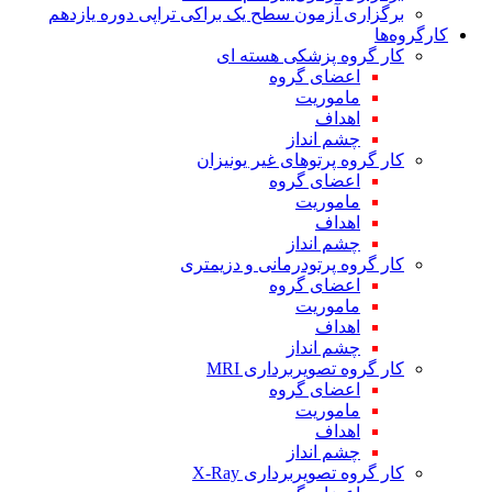
برگزاری آزمون سطح یک براکی تراپی دوره یازدهم
کارگروه‌ها
کار گروه پزشکی هسته ای
اعضای گروه
ماموریت
اهداف
چشم انداز
کار گروه پرتوهای غیر یونیزان
اعضای گروه
ماموریت
اهداف
چشم انداز
کار گروه پرتودرمانی و دزیمتری
اعضای گروه
ماموریت
اهداف
چشم انداز
کار گروه تصویربرداری MRI
اعضای گروه
ماموریت
اهداف
چشم انداز
کار گروه تصویربرداری X-Ray