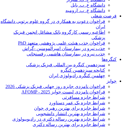
دانشگاه ع. پ. بابل
دانشگاه ع. پ. ارومیه
فرصت شغلی
فراخوان دعوت به همکاری در گروه علوم پرتویی دانشگاه
ایران
اطاعیه رسمی کارگروه بانک مشاغل انجمن فیزیک
پزشکی
فراخوان جذب هیئت علمی پژوهشی متعهد PhD
حذب نیرو در بیمارستان امیرالمومنین -گراش
جذب نیرو در بیمارستان هاشمی رفسنجانی
کنگره‌ها
سیزدهمین کنگره بین المللی فیزیک پزشکی
کتابچه سیزدهمین کنگره
چهلمین کنگره رادیولوژی ایران
جوایز
فراخوان نامزدی جایزه روز جهانی فیزیک پزشکی 2026
فراخوان نامزدی لیست جوایز AFOMP - 2025
شرایط جایزه مسافرتی
شرایط جایزه یک عمر دستاورد
شرایط جایزه برای بهترین رهبری جوان
شرایط جایزه بهترین انتشار دانشجویی
شرایط جایزه بهترین رساله دکتری در رادیوبیولوژی
شرایط جایزه برای بهترین رساله دکتری