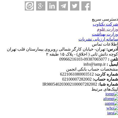
ترسی سریع
کت یکتاوب
ارت علوم
ارت بهداشت
مانه ارزیابی نشریات
لاعات تماس
رس:
تهران- خیابان کارگر شمالی روبروی بیمارستان قلب تهران
چه دانش ثانی ( اخلاق) - پلاک ۱۵ طبقه ۲
فن :
09387065077-09966216103
میل :
info@iamp.ir
خصات حساب بانکی انجمن
اره کارت:
6221061080003512
اره حساب:
02100007282002
اره شبا:
IR980540203002100007282002
نک‌های‌ مرتبط
....