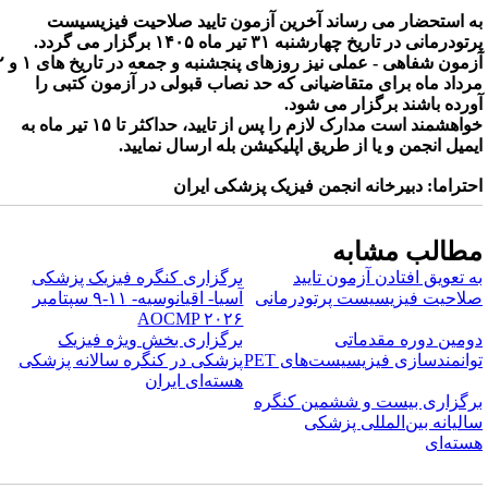
ه استحضار می رساند آخرین آزمون تایید صلاحیت فیزیسیست
پرتودرمانی در تاریخ چهارشنبه ۳۱ تیر ماه ۱۴۰۵ برگزار می گردد.
آزمون شفاهی - عملی نیز روزهای پنجشنبه و جمعه در تاریخ های ۱ و ۲
رداد ماه برای متقاضیانی که حد نصاب قبولی در آزمون کتبی را
ورده باشند برگزار می شود.
خواهشمند است مدارک لازم را پس از تایید، حداکثر تا ۱۵ تیر ماه به
یمیل انجمن و یا از طریق اپلیکیشن بله ارسال نمایید.
حتراما: دبیرخانه انجمن فیزیک پزشکی ایران
طالب مشابه
ه تعویق افتادن آزمون تایید
برگزاری کنگره فیزیک پزشکی
لاحیت فیزیسیست پرتودرمانی
آسیا- اقیانوسیه- ۱۱-۹ سپتامبر
AOCMP ۲۰۲۶
ومین دوره مقدماتی
برگزاری بخش ویژه فیزیک
وانمندسازی فیزیسیست‌های PET
پزشکی در کنگره سالانه پزشکی
هسته‌ای ایران
رگزاری بیست و ششمین کنگره
الیانه بین‌المللی پزشکی
سته‌ای