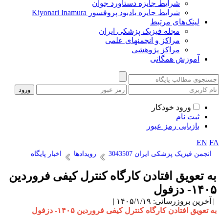
شرایط جایزه دستاورد جوان
شرایط جایزه یادبود پروفسور Kiyonari Inamura
لینک‌های مرتبط
مجله فیزیک پزشکی ایران
مراکز و انجمنهای علمی
مراکز پژوهشی
آموزش همگانی
ورود خودکار
ثبت نام
بازیابی رمز عبور
EN
F
انجمن فیزیک پزشکی ایران 3043507
رویدادها
اخبار پایگاه
ه تعویق افتادن کارگاه کنترل کیفی فروردین
۱۴- دزفول
آخرین بروزرسانی: ۱۴۰۵/۱/۱۹ |
ه تعویق افتادن کارگاه کنترل کیفی فروردین ۱۴۰۵- دزفول