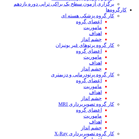
برگزاری آزمون سطح یک براکی تراپی دوره یازدهم
کارگروه‌ها
کار گروه پزشکی هسته ای
اعضای گروه
ماموریت
اهداف
چشم انداز
کار گروه پرتوهای غیر یونیزان
اعضای گروه
ماموریت
اهداف
چشم انداز
کار گروه پرتودرمانی و دزیمتری
اعضای گروه
ماموریت
اهداف
چشم انداز
کار گروه تصویربرداری MRI
اعضای گروه
ماموریت
اهداف
چشم انداز
کار گروه تصویربرداری X-Ray