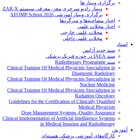
برگزاری وبینار ها
وبینار رادیو سرجری مغز- معرفی سیستم ZAR-X
برگزاری وبینار آموزشی AFOMP School 2026
اخبار مصاحبه‌ها و میزگردها
اخبار مجلات علمی
مجلات علمی خارجی
مجلات علمی داخلی
اسناد
سند جدید آژانس
سند IAEA در حوزه فیزیک پزشکی
سند Radiotherapy Programme
Clinical Training Of Medical Physicists Specializing in
Diagnostic Radiology
Clinical Training Of Medical Physicists Specializing in
Nuclear Medicine
Clinical Training Of Medical Physicists Specializing in
Radiation Oncology
Guidelines for the Certification of Clinically Qualified
Medical Physicists
Dose Management Systems -Quality Assurance
Clinical Implementation of Artificial Intelligence Systems
in Medical Imaging and Radiotherapy
آموزش
کارگاه‌های آموزشی پزشکی هسته‌ای