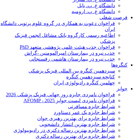
دانشگاه ع. پ. بابل
دانشگاه ع. پ. ارومیه
فرصت شغلی
فراخوان دعوت به همکاری در گروه علوم پرتویی دانشگاه
ایران
اطاعیه رسمی کارگروه بانک مشاغل انجمن فیزیک
پزشکی
فراخوان جذب هیئت علمی پژوهشی متعهد PhD
حذب نیرو در بیمارستان امیرالمومنین -گراش
جذب نیرو در بیمارستان هاشمی رفسنجانی
کنگره‌ها
سیزدهمین کنگره بین المللی فیزیک پزشکی
کتابچه سیزدهمین کنگره
چهلمین کنگره رادیولوژی ایران
جوایز
فراخوان نامزدی جایزه روز جهانی فیزیک پزشکی 2026
فراخوان نامزدی لیست جوایز AFOMP - 2025
شرایط جایزه مسافرتی
شرایط جایزه یک عمر دستاورد
شرایط جایزه برای بهترین رهبری جوان
شرایط جایزه بهترین انتشار دانشجویی
شرایط جایزه بهترین رساله دکتری در رادیوبیولوژی
شرایط جایزه برای بهترین رساله دکتری