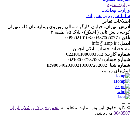
ارت علوم
ارت بهداشت
مانه ارزیابی نشریات
لاعات تماس
رس:
تهران- خیابان کارگر شمالی روبروی بیمارستان قلب تهران
چه دانش ثانی ( اخلاق) - پلاک ۱۵ طبقه ۲
فن :
09387065077-09966216103
میل :
info@iamp.ir
خصات حساب بانکی انجمن
اره کارت:
6221061080003512
اره حساب:
02100007282002
اره شبا:
IR980540203002100007282002
نک‌های‌ مرتبط
....
کلیه حقوق این وب سایت متعلق به
انجمن فیزیک پزشکی ایران
30435
می باشد.