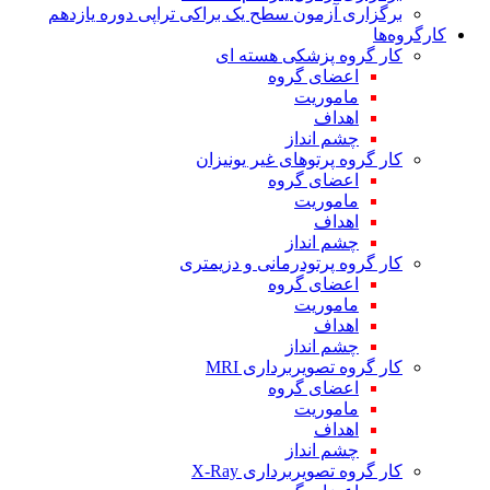
برگزاری آزمون سطح یک براکی تراپی دوره یازدهم
کارگروه‌ها
کار گروه پزشکی هسته ای
اعضای گروه
ماموریت
اهداف
چشم انداز
کار گروه پرتوهای غیر یونیزان
اعضای گروه
ماموریت
اهداف
چشم انداز
کار گروه پرتودرمانی و دزیمتری
اعضای گروه
ماموریت
اهداف
چشم انداز
کار گروه تصویربرداری MRI
اعضای گروه
ماموریت
اهداف
چشم انداز
کار گروه تصویربرداری X-Ray