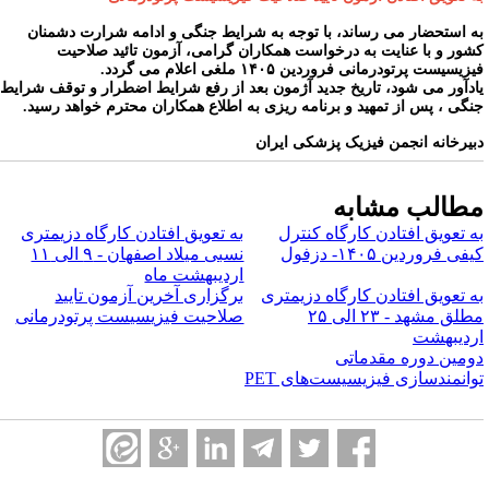
ه استحضار می رساند، با توجه به شرایط جنگی و ادامه شرارت دشمنان
شور و با عنایت به درخواست همکاران گرامی، آزمون تائید صلاحیت
زیسیست پرتودرمانی فروردین ۱۴۰۵ ملغی اعلام می گردد.
ادآور می شود، تاریخ جدید آژمون بعد از رفع شرایط اضطرار و توقف شرایط
نگی ، پس از تمهید و برنامه ریزی به اطلاع همکاران محترم خواهد رسید.
بیرخانه انجمن فیزیک پزشکی ایران
طالب مشابه
ه تعویق افتادن کارگاه کنترل
به تعویق افتادن کارگاه دزیمتری
فی فروردین ۱۴۰۵- دزفول
نسبی میلاد اصفهان - ۹ الی ۱۱
اردیبهشت ماه
ه تعویق افتادن کارگاه دزیمتری
برگزاری آخرین آزمون تایید
مطلق مشهد - ۲۳ الی ۲۵
صلاحیت فیزیسیست پرتودرمانی
ردیبهشت
ومین دوره مقدماتی
وانمندسازی فیزیسیست‌های PET