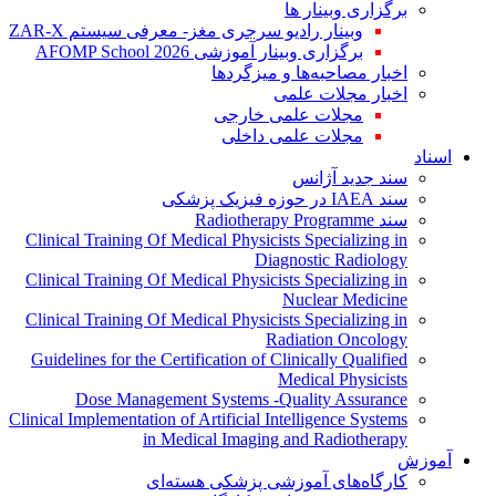
برگزاری وبینار ها
وبینار رادیو سرجری مغز- معرفی سیستم ZAR-X
برگزاری وبینار آموزشی AFOMP School 2026
اخبار مصاحبه‌ها و میزگردها
اخبار مجلات علمی
مجلات علمی خارجی
مجلات علمی داخلی
اسناد
سند جدید آژانس
سند IAEA در حوزه فیزیک پزشکی
سند Radiotherapy Programme
Clinical Training Of Medical Physicists Specializing in
Diagnostic Radiology
Clinical Training Of Medical Physicists Specializing in
Nuclear Medicine
Clinical Training Of Medical Physicists Specializing in
Radiation Oncology
Guidelines for the Certification of Clinically Qualified
Medical Physicists
Dose Management Systems -Quality Assurance
Clinical Implementation of Artificial Intelligence Systems
in Medical Imaging and Radiotherapy
آموزش
کارگاه‌های آموزشی پزشکی هسته‌ای