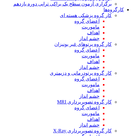
برگزاری آزمون سطح یک براکی تراپی دوره یازدهم
کارگروه‌ها
کار گروه پزشکی هسته ای
اعضای گروه
ماموریت
اهداف
چشم انداز
کار گروه پرتوهای غیر یونیزان
اعضای گروه
ماموریت
اهداف
چشم انداز
کار گروه پرتودرمانی و دزیمتری
اعضای گروه
ماموریت
اهداف
چشم انداز
کار گروه تصویربرداری MRI
اعضای گروه
ماموریت
اهداف
چشم انداز
کار گروه تصویربرداری X-Ray