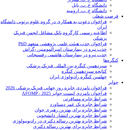
دانشگاه ع. پ. بابل
دانشگاه ع. پ. ارومیه
فرصت شغلی
فراخوان دعوت به همکاری در گروه علوم پرتویی دانشگاه
ایران
اطاعیه رسمی کارگروه بانک مشاغل انجمن فیزیک
پزشکی
فراخوان جذب هیئت علمی پژوهشی متعهد PhD
حذب نیرو در بیمارستان امیرالمومنین -گراش
جذب نیرو در بیمارستان هاشمی رفسنجانی
کنگره‌ها
سیزدهمین کنگره بین المللی فیزیک پزشکی
کتابچه سیزدهمین کنگره
چهلمین کنگره رادیولوژی ایران
جوایز
فراخوان نامزدی جایزه روز جهانی فیزیک پزشکی 2026
فراخوان نامزدی لیست جوایز AFOMP - 2025
شرایط جایزه مسافرتی
شرایط جایزه یک عمر دستاورد
شرایط جایزه برای بهترین رهبری جوان
شرایط جایزه بهترین انتشار دانشجویی
شرایط جایزه بهترین رساله دکتری در رادیوبیولوژی
شرایط جایزه برای بهترین رساله دکتری