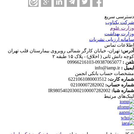
ترسی سریع
کت یکتاوب
ارت علوم
ارت بهداشت
مانه ارزیابی نشریات
لاعات تماس
رس:
تهران- خیابان کارگر شمالی روبروی بیمارستان قلب تهران
چه دانش ثانی ( اخلاق) - پلاک ۱۵ طبقه ۲
فن :
09387065077-09966216103
میل :
info@iamp.ir
خصات حساب بانکی انجمن
اره کارت:
6221061080003512
اره حساب:
02100007282002
اره شبا:
IR980540203002100007282002
نک‌های‌ مرتبط
....