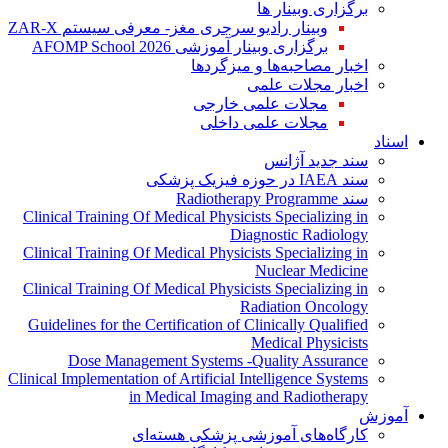
برگزاری وبینار ها
وبینار رادیو سرجری مغز- معرفی سیستم ZAR-X
برگزاری وبینار آموزشی AFOMP School 2026
اخبار مصاحبه‌ها و میزگردها
اخبار مجلات علمی
مجلات علمی خارجی
مجلات علمی داخلی
اسناد
سند جدید آژانس
سند IAEA در حوزه فیزیک پزشکی
سند Radiotherapy Programme
Clinical Training Of Medical Physicists Specializing in
Diagnostic Radiology
Clinical Training Of Medical Physicists Specializing in
Nuclear Medicine
Clinical Training Of Medical Physicists Specializing in
Radiation Oncology
Guidelines for the Certification of Clinically Qualified
Medical Physicists
Dose Management Systems -Quality Assurance
Clinical Implementation of Artificial Intelligence Systems
in Medical Imaging and Radiotherapy
آموزش
کارگاه‌های آموزشی پزشکی هسته‌ای