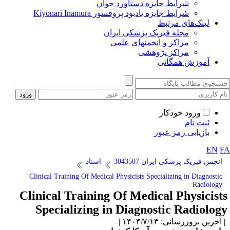
شرایط جایزه دستاورد جوان
شرایط جایزه یادبود پروفسور Kiyonari Inamura
لینک‌های مرتبط
مجله فیزیک پزشکی ایران
مراکز و انجمنهای علمی
مراکز پژوهشی
آموزش همگانی
ورود خودکار
ثبت نام
بازیابی رمز عبور
EN
F
انجمن فیزیک پزشکی ایران 3043507
اسناد
Clinical Training Of Medical Physicists Specializing in Diagnostic
Radiology
Clinical Training Of Medical Physicist
Specializing in Diagnostic Radiolog
آخرین بروزرسانی: ۱۴۰۴/۷/۱۳ |