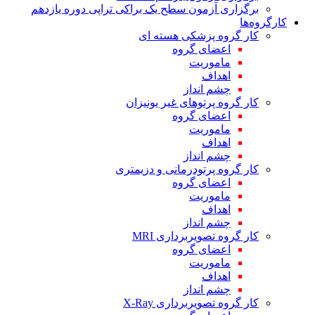
برگزاری آزمون سطح یک براکی تراپی دوره یازدهم
کارگروه‌ها
کار گروه پزشکی هسته ای
اعضای گروه
ماموریت
اهداف
چشم انداز
کار گروه پرتوهای غیر یونیزان
اعضای گروه
ماموریت
اهداف
چشم انداز
کار گروه پرتودرمانی و دزیمتری
اعضای گروه
ماموریت
اهداف
چشم انداز
کار گروه تصویربرداری MRI
اعضای گروه
ماموریت
اهداف
چشم انداز
کار گروه تصویربرداری X-Ray