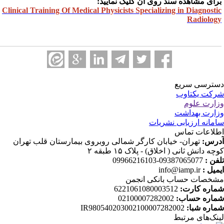
رای مشاهده سند روی آن کلیک نمایید:
Clinical Training Of Medical Physicists Specializing in Diagnosti
Radiolog
ترسی سریع
کت یکتاوب
ارت علوم
ارت بهداشت
مانه ارزیابی نشریات
لاعات تماس
رس:
تهران- خیابان کارگر شمالی روبروی بیمارستان قلب تهران
چه دانش ثانی ( اخلاق) - پلاک ۱۵ طبقه ۲
فن :
09387065077-09966216103
میل :
info@iamp.ir
خصات حساب بانکی انجمن
اره کارت:
6221061080003512
اره حساب:
02100007282002
اره شبا:
IR980540203002100007282002
نک‌های‌ مرتبط