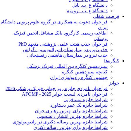
دانشگاه ع. پ. بابل
دانشگاه ع. پ. ارومیه
فرصت شغلی
فراخوان دعوت به همکاری در گروه علوم پرتویی دانشگاه
ایران
اطاعیه رسمی کارگروه بانک مشاغل انجمن فیزیک
پزشکی
فراخوان جذب هیئت علمی پژوهشی متعهد PhD
حذب نیرو در بیمارستان امیرالمومنین -گراش
جذب نیرو در بیمارستان هاشمی رفسنجانی
کنگره‌ها
سیزدهمین کنگره بین المللی فیزیک پزشکی
کتابچه سیزدهمین کنگره
چهلمین کنگره رادیولوژی ایران
جوایز
فراخوان نامزدی جایزه روز جهانی فیزیک پزشکی 2026
فراخوان نامزدی لیست جوایز AFOMP - 2025
شرایط جایزه مسافرتی
شرایط جایزه یک عمر دستاورد
شرایط جایزه برای بهترین رهبری جوان
شرایط جایزه بهترین انتشار دانشجویی
شرایط جایزه بهترین رساله دکتری در رادیوبیولوژی
شرایط جایزه برای بهترین رساله دکتری