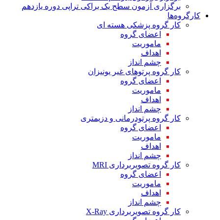
برگزاری آزمون سطح یک براکی تراپی دوره یازدهم
کارگروه‌ها
کار گروه پزشکی هسته ای
اعضای گروه
ماموریت
اهداف
چشم انداز
کار گروه پرتوهای غیر یونیزان
اعضای گروه
ماموریت
اهداف
چشم انداز
کار گروه پرتودرمانی و دزیمتری
اعضای گروه
ماموریت
اهداف
چشم انداز
کار گروه تصویربرداری MRI
اعضای گروه
ماموریت
اهداف
چشم انداز
کار گروه تصویربرداری X-Ray