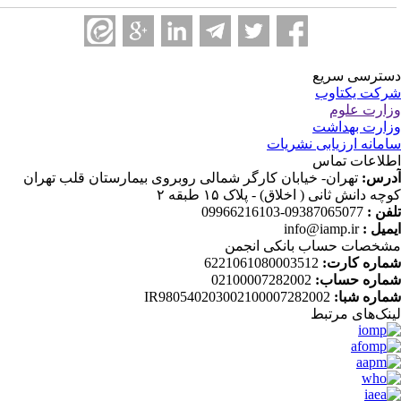
ترسی سریع
کت یکتاوب
ارت علوم
ارت بهداشت
مانه ارزیابی نشریات
لاعات تماس
رس:
تهران- خیابان کارگر شمالی روبروی بیمارستان قلب تهران
چه دانش ثانی ( اخلاق) - پلاک ۱۵ طبقه ۲
فن :
09387065077-09966216103
میل :
info@iamp.ir
خصات حساب بانکی انجمن
اره کارت:
6221061080003512
اره حساب:
02100007282002
اره شبا:
IR980540203002100007282002
نک‌های‌ مرتبط