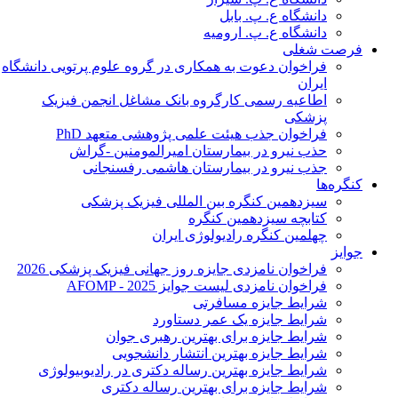
دانشگاه ع. پ. بابل
دانشگاه ع. پ. ارومیه
فرصت شغلی
فراخوان دعوت به همکاری در گروه علوم پرتویی دانشگاه
ایران
اطاعیه رسمی کارگروه بانک مشاغل انجمن فیزیک
پزشکی
فراخوان جذب هیئت علمی پژوهشی متعهد PhD
حذب نیرو در بیمارستان امیرالمومنین -گراش
جذب نیرو در بیمارستان هاشمی رفسنجانی
کنگره‌ها
سیزدهمین کنگره بین المللی فیزیک پزشکی
کتابچه سیزدهمین کنگره
چهلمین کنگره رادیولوژی ایران
جوایز
فراخوان نامزدی جایزه روز جهانی فیزیک پزشکی 2026
فراخوان نامزدی لیست جوایز AFOMP - 2025
شرایط جایزه مسافرتی
شرایط جایزه یک عمر دستاورد
شرایط جایزه برای بهترین رهبری جوان
شرایط جایزه بهترین انتشار دانشجویی
شرایط جایزه بهترین رساله دکتری در رادیوبیولوژی
شرایط جایزه برای بهترین رساله دکتری