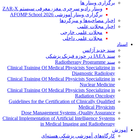
برگزاری وبینار ها
وبینار رادیو سرجری مغز- معرفی سیستم ZAR-X
برگزاری وبینار آموزشی AFOMP School 2026
اخبار مصاحبه‌ها و میزگردها
اخبار مجلات علمی
مجلات علمی خارجی
مجلات علمی داخلی
اسناد
سند جدید آژانس
سند IAEA در حوزه فیزیک پزشکی
سند Radiotherapy Programme
Clinical Training Of Medical Physicists Specializing in
Diagnostic Radiology
Clinical Training Of Medical Physicists Specializing in
Nuclear Medicine
Clinical Training Of Medical Physicists Specializing in
Radiation Oncology
Guidelines for the Certification of Clinically Qualified
Medical Physicists
Dose Management Systems -Quality Assurance
Clinical Implementation of Artificial Intelligence Systems
in Medical Imaging and Radiotherapy
آموزش
کارگاه‌های آموزشی پزشکی هسته‌ای