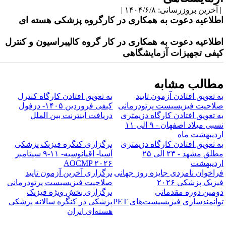
آخرین بروزرسانی: ۱۴۰۴/۶/۸ |
طلاعیه دعوت به همکاری در کارگروه پزشکی هسته ای
طلاعیه دعوت به همکاری در کار گروه کالیبراسیون و کنترل
یفی تجهیزات آزمایشگاهی
طالب مشابه
ه تعویق افتادن آزمون تایید
به تعویق افتادن کارگاه کنترل
لاحیت فیزیسیست پرتودرمانی
کیفی فروردین ۱۴۰۵- دزفول
ه تعویق افتادن کارگاه دزیمتری
دریافت اینترنت بین الملل
نسبی میلاد اصفهان - ۹ الی ۱۱
ردیبهشت ماه
ه تعویق افتادن کارگاه دزیمتری
برگزاری کنگره فیزیک پزشکی
مطلق مشهد - ۲۳ الی ۲۵
آسیا- اقیانوسیه- ۱۱-۹ سپتامبر
ردیبهشت
AOCMP ۲۰۲۶
راخوان نامزدی جایزه روز جهانی
برگزاری آخرین آزمون تایید
یزیک پزشکی ۲۰۲۶
صلاحیت فیزیسیست پرتودرمانی
ومین دوره مقدماتی
برگزاری بخش ویژه فیزیک
وانمندسازی فیزیسیست‌های PET
پزشکی در کنگره سالانه پزشکی
هسته‌ای ایران