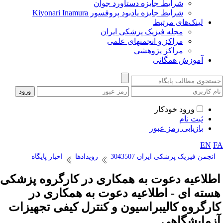
شرایط جایزه دستاورد جوان
شرایط جایزه یادبود پروفسور Kiyonari Inamura
لینک‌های مرتبط
مجله فیزیک پزشکی ایران
مراکز و انجمنهای علمی
مراکز پژوهشی
آموزش همگانی
ورود خودکار
ثبت نام
بازیابی رمز عبور
EN
F
انجمن فیزیک پزشکی ایران 3043507
رویدادها
اخبار پایگاه
طلاعیه دعوت به همکاری در کارگروه پزشکی
سته ای - اطلاعیه دعوت به همکاری در
ارگروه کالیبراسیون و کنترل کیفی تجهیزات
زمایشگاهی